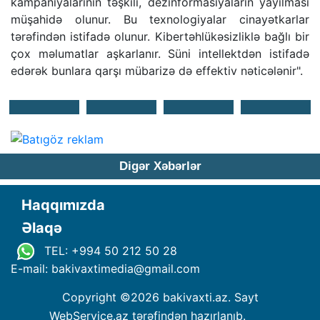
kampaniyalarının təşkili, dezinformasiyaların yayılması
müşahidə olunur. Bu texnologiyalar cinayətkarlar
tərəfindən istifadə olunur. Kibertəhlükəsizliklə bağlı bir
çox məlumatlar aşkarlanır. Süni intellektdən istifadə
edərək bunlara qarşı mübarizə də effektiv nəticələnir".
Digər Xəbərlər
Haqqımızda
Əlaqə
TEL: +994 50 212 50 28
E-mail: bakivaxtimedia
@
gmail.com
Copyright ©
2026 bakivaxti.az. Sayt
WebService.az
tərəfindən hazırlanıb.