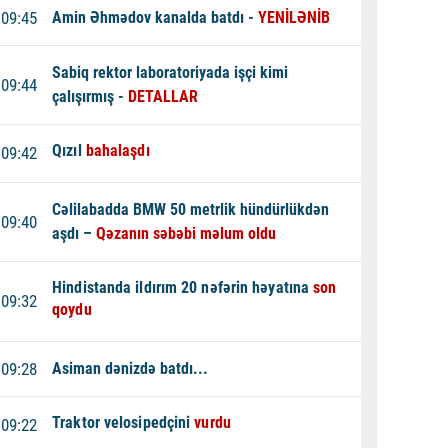
09:45
Amin
Əhmədov kanalda batdı -
YENİLƏNİB
Sabiq rektor laboratoriyada işçi kimi
09:44
çalışırmış -
DETALLAR
Qızıl
bahalaşdı
09:42
Cəlilabadda BMW 50 metrlik hündürlükdən
09:40
aşdı –
Qəzanın səbəbi məlum oldu
Hindistanda ildırım 20 nəfərin həyatına
son
09:32
qoydu
09:28
Asiman dənizdə batdı...
Traktor velosipedçini
vurdu
09:22