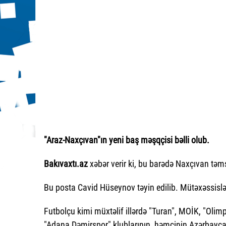
"Araz-Naxçıvan"ın yeni baş məşqçisi bəlli olub.
Bakıvaxtı.az
xəbər verir ki, bu barədə Naxçıvan təm
Bu posta Cavid Hüseynov təyin edilib. Mütəxəssislə 
Futbolçu kimi müxtəlif illərdə "Turan", MOİK, "Olimpik
"Adana Dəmirspor" klublarının, həmçinin Azərbaycan