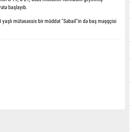
ətə başlayıb.
8 yaşlı mütəxəssis bir müddət "Səbail"in də baş məşqçisi