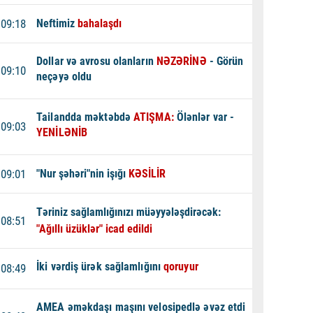
09:18
Neftimiz
bahalaşdı
Dollar və avrosu olanların
NƏZƏRİNƏ
- Görün
09:10
neçəyə oldu
Tailandda məktəbdə
ATIŞMA:
Ölənlər var -
09:03
YENİLƏNİB
09:01
"Nur şəhəri"nin işığı
KƏSİLİR
Təriniz sağlamlığınızı müəyyələşdirəcək:
08:51
"Ağıllı üzüklər" icad edildi
İki vərdiş ürək sağlamlığını
qoruyur
08:49
AMEA əməkdaşı maşını velosipedlə əvəz etdi