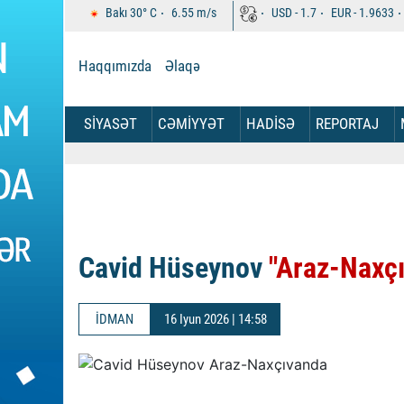
Bakı
30°
C
6.55
m/s
USD -
1.7
EUR -
1.9633
Haqqımızda
Əlaqə
SİYASƏT
CƏMİYYƏT
HADİSƏ
REPORTAJ
Cavid Hüseynov
"Araz-Naxç
İDMAN
16 Iyun 2026 | 14:58