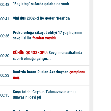
“Beşiktaş” səfərdə qələbə qazanıb
00:48
Vinisius 2032-ci ilə qədər “Real”da
00:41
Prokurorluğa şikayət etdiyi 17 yaşlı qızının
00:36
sevgilisi ilə
fotoları yayıldı
GÜNÜN QOROSKOPU:
Sevgi münasibətində
00:30
səbirli olmağa çalışın...
Dənizdə batan Ruslan Azərbaycan
çempionu
00:23
imiş
Şuşa fatehi Ceyhun Təhməzovun atası
00:15
dünyasını dəyişdi