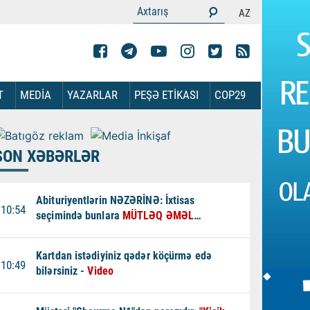
AZ
T
MEDİA
YAZARLAR
PEŞƏ ETİKASI
COP29
SON XƏBƏRLƏR
Abituriyentlərin NƏZƏRİNƏ: İxtisas
10:54
seçimində bunlara
MÜTLƏQ ƏMƏL
EDİN - XƏBƏRDARLIQ
Kartdan istədiyiniz qədər köçürmə edə
10:49
bilərsiniz -
Video