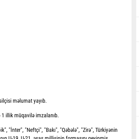
silçisi məlumat yayıb.
1 illik müqavilə imzalanıb.
", "İnter", "Neftçi", "Bakı", "Qəbələ", "Zirə", Türkiyənin
ın U-19, U-21, əsas millisinin formasını geyinmiş