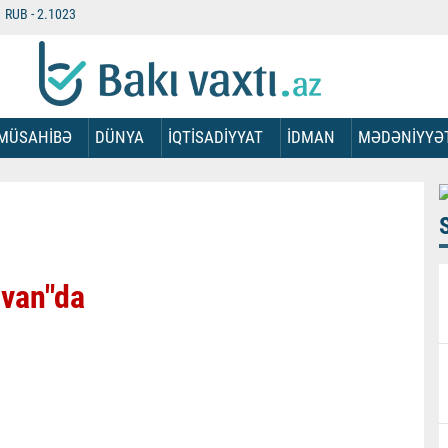
RUB -
2.1023
MÜSAHİBƏ
DÜNYA
İQTİSADİYYAT
İDMAN
MƏDƏNİYYƏ
ıvan"da