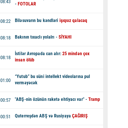
08:43
-
FOTOLAR
Biləsuvarın bu kəndləri
işıqsız qalacaq
08:22
Bakının tıxaclı yolalrı -
SİYAHI
08:18
İstilər Avropada can alır:
25 mindən çox
08:18
insan ölüb
“Yutub” bu süni intellekt videolarına pul
01:00
verməyəcək
"ABŞ-nin özünün raketə ehtiyacı var" -
Tramp
00:57
Quterreşdən ABŞ və Rusiyaya
ÇAĞIRIŞ
00:51