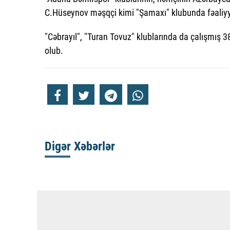
C.Hüseynov məşqçi kimi "Şamaxı" klubunda fəaliyy
"Cəbrayıl", "Turan Tovuz" klublarında da çalışmış 3
olub.
Digər Xəbərlər