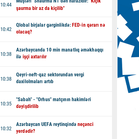
Müştəri "Shaurma N1"dən narazıdır:
"Kiçik
10:44
şaurma bir az da kiçilib"
Qlobal birjalar gərginlikdə:
FED-in qərarı nə
10:42
olacaq?
Azərbaycanda 10 min manatlıq əməkhaqqı
10:38
ilə
işçi axtarılır
Qeyri-neft-qaz sektorundan vergi
10:38
daxilolmaları artıb
"Sabah" - "Orhus" matçının hakimləri
10:35
dəyişdirilib
Azərbaycan UEFA reytinqində
neçənci
10:32
yerdədir?