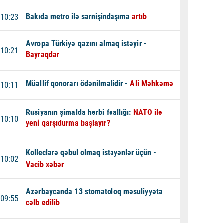
10:23
Bakıda metro ilə sərnişindaşıma
artıb
Avropa Türkiyə qazını almaq istəyir -
10:21
Bayraqdar
Müəllif qonorarı ödənilməlidir -
Ali Məhkəmə
10:11
Rusiyanın şimalda hərbi fəallığı:
NATO ilə
10:10
yeni qarşıdurma başlayır?
Kolleclərə qəbul olmaq istəyənlər üçün -
10:02
Vacib xəbər
Azərbaycanda 13 stomatoloq məsuliyyətə
09:55
cəlb edilib