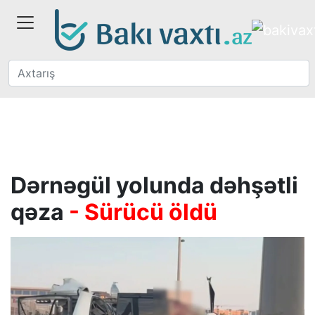
Dərnəgül yolunda dəhşətli
qəza
- Sürücü öldü