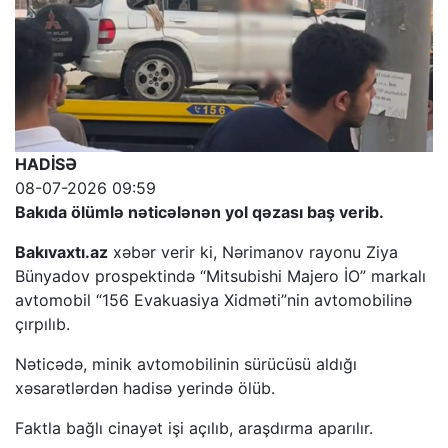
HADİSƏ
08-07-2026 09:59
Bakıda ölümlə nəticələnən yol qəzası baş verib.
Bakıvaxtı.az
xəbər verir ki, Nərimanov rayonu Ziya
Bünyadov prospektində “Mitsubishi Majero İO” markalı
avtomobil “156 Evakuasiya Xidməti”nin avtomobilinə
çırpılıb.
Nəticədə, minik avtomobilinin sürücüsü aldığı
xəsarətlərdən hadisə yerində ölüb.
Faktla bağlı cinayət işi açılıb, araşdırma aparılır.