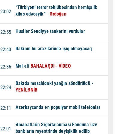
“Türkiyəni terror təhlükəsindən həmişəlik
23:02
xilas edəcəyik” -
Ərdoğan
Husilər Səudiyyə tankerini vurdular
22:55
Bakının bu ərazilərində işıq olmayacaq
22:43
Mal əti
BAHALAŞDI - VİDEO
22:36
Bakıda məsciddəki yanğın söndürüldü -
22:24
YENİLƏNİB
Azərbaycanda ən populyar mobil telefonlar
22:11
Əmanətlərin Sığortalanması Fonduna üzv
22:01
bankların reyestrində dəyişiklik edilib