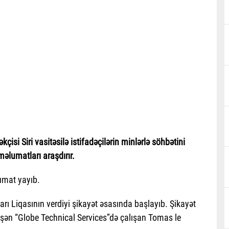
isi Siri vasitəsilə istifadəçilərin minlərlə söhbətini
əlumatları araşdırır.
lumat yayıb.
 Liqasının verdiyi şikayət əsasında başlayıb. Şikayət
ləşən “Globe Technical Services”də çalışan Tomas le