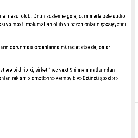
zinə məsul olub. Onun sözlərinə görə, o, minlərlə belə audio
şəxsi və məxfi məlumatları olub və bəzən onların şəxsiyyətini
arın qorunması orqanlarına müraciət etsə də, onlar
lərə bildirib ki, şirkət “heç vaxt Siri məlumatlarından
 onları reklam xidmətlərinə verməyib və üçüncü şəxslərə