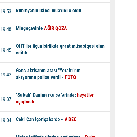
Rubinyanın ikinci müavini o oldu
19:53
Mingəçevirdə
AĞIR QƏZA
19:48
QHT-lər üçün birlikdə qrant müsabiqəsi elan
19:45
edilib
Gənc akrisanın atası "Yeraltı"nın
19:42
aktyorunu polisə verdi -
FOTO
"Sabah" Danimarka səfərində:
heyətlər
19:37
açıqlandı
Ceki Çan İçərişəhərdə -
VİDEO
19:34