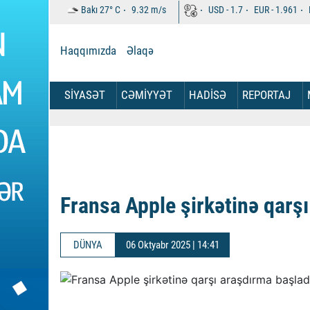
Bakı
27°
C
9.32
m/s
USD -
1.7
EUR -
1.961
Haqqımızda
Əlaqə
SİYASƏT
CƏMİYYƏT
HADİSƏ
REPORTAJ
Fransa Apple şirkətinə qarş
DÜNYA
06 Oktyabr 2025 | 14:41