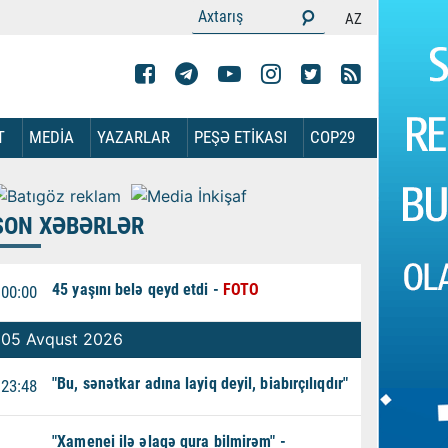
AZ
T
MEDİA
YAZARLAR
PEŞƏ ETİKASI
COP29
SON XƏBƏRLƏR
45 yaşını belə qeyd etdi -
FOTO
00:00
05 Avqust 2026
"Bu, sənətkar adına layiq deyil, biabırçılıqdır"
23:48
"Xamenei ilə əlaqə qura bilmirəm" -