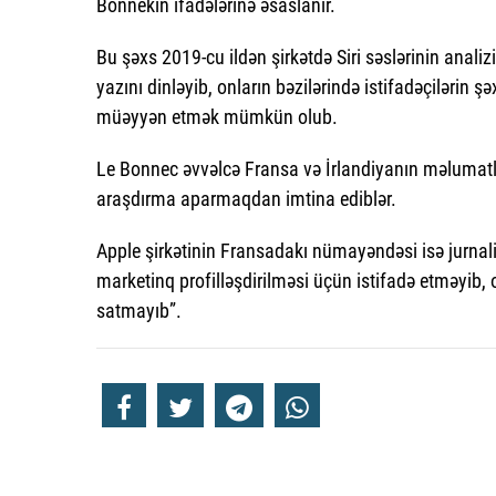
Bonnekin ifadələrinə əsaslanır.
Bu şəxs 2019-cu ildən şirkətdə Siri səslərinin anali
yazını dinləyib, onların bəzilərində istifadəçilərin 
müəyyən etmək mümkün olub.
Le Bonnec əvvəlcə Fransa və İrlandiyanın məlumatl
araşdırma aparmaqdan imtina ediblər.
Apple şirkətinin Fransadakı nümayəndəsi isə jurnalist
marketinq profilləşdirilməsi üçün istifadə etməyib,
satmayıb”.