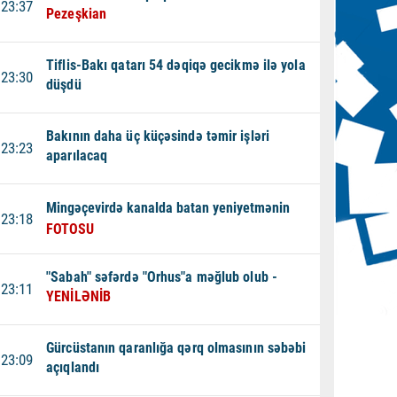
23:37
Pezeşkian
Tiflis-Bakı qatarı 54 dəqiqə gecikmə ilə yola
23:30
düşdü
Bakının daha üç küçəsində təmir işləri
23:23
aparılacaq
Mingəçevirdə kanalda batan yeniyetmənin
23:18
FOTOSU
"Sabah" səfərdə "Orhus"a məğlub olub -
23:11
YENİLƏNİB
Gürcüstanın qaranlığa qərq olmasının səbəbi
23:09
açıqlandı