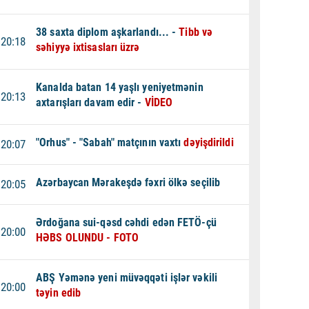
38 saxta diplom aşkarlandı... -
Tibb və
20:18
səhiyyə ixtisasları üzrə
Kanalda batan 14 yaşlı yeniyetmənin
20:13
axtarışları davam edir -
VİDEO
"Orhus" - "Sabah" matçının vaxtı
dəyişdirildi
20:07
Azərbaycan Mərakeşdə fəxri ölkə seçilib
20:05
Ərdoğana sui-qəsd cəhdi edən FETÖ-çü
20:00
HƏBS OLUNDU - FOTO
ABŞ Yəmənə yeni müvəqqəti işlər vəkili
20:00
təyin edib