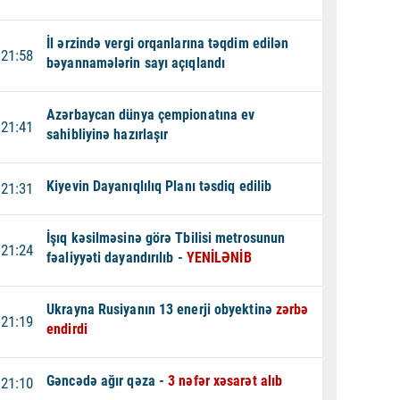
İl ərzində vergi orqanlarına təqdim edilən
21:58
bəyannamələrin sayı açıqlandı
Azərbaycan dünya çempionatına ev
21:41
sahibliyinə hazırlaşır
Kiyevin Dayanıqlılıq Planı təsdiq edilib
21:31
İşıq kəsilməsinə görə Tbilisi metrosunun
21:24
fəaliyyəti dayandırılıb -
YENİLƏNİB
Ukrayna Rusiyanın 13 enerji obyektinə
zərbə
21:19
endirdi
Gəncədə ağır qəza -
3 nəfər xəsarət alıb
21:10