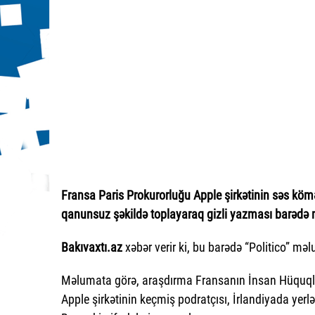
Fransa Paris Prokurorluğu Apple şirkətinin səs köməkç
qanunsuz şəkildə toplayaraq gizli yazması barədə m
Bakıvaxtı.az
xəbər verir ki, bu barədə “Politico” mə
Məlumata görə, araşdırma Fransanın İnsan Hüquqları
Apple şirkətinin keçmiş podratçısı, İrlandiyada yer