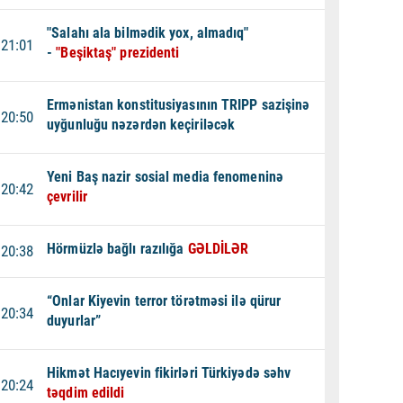
"Salahı ala bilmədik yox, almadıq"
21:01
-
"Beşiktaş" prezidenti
Ermənistan konstitusiyasının TRIPP sazişinə
20:50
uyğunluğu nəzərdən keçiriləcək
Yeni Baş nazir sosial media fenomeninə
20:42
çevrilir
Hörmüzlə bağlı razılığa
GƏLDİLƏR
20:38
“Onlar Kiyevin terror törətməsi ilə qürur
20:34
duyurlar”
Hikmət Hacıyevin fikirləri Türkiyədə səhv
20:24
təqdim edildi