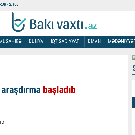
RUB -
2.1031
MÜSAHİBƏ
DÜNYA
İQTİSADİYYAT
İDMAN
MƏDƏNİYYƏ
ı araşdırma
başladıb