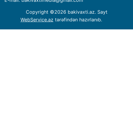
E-mail: bakivaxtimedia
@
gmail.com
Copyright ©
2026 bakivaxti.az. Sayt
WebService.az
tərəfindən hazırlanıb.