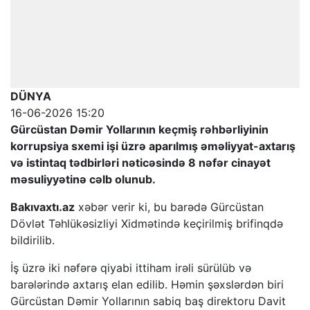
DÜNYA
16-06-2026 15:20
Gürcüstan Dəmir Yollarının keçmiş rəhbərliyinin
korrupsiya sxemi işi üzrə aparılmış əməliyyat-axtarış
və istintaq tədbirləri nəticəsində 8 nəfər cinayət
məsuliyyətinə cəlb olunub.
Bakıvaxtı.az
xəbər verir ki, bu barədə Gürcüstan
Dövlət Təhlükəsizliyi Xidmətində keçirilmiş brifinqdə
bildirilib.
İş üzrə iki nəfərə qiyabi ittiham irəli sürülüb və
barələrində axtarış elan edilib. Həmin şəxslərdən biri
Gürcüstan Dəmir Yollarının sabiq baş direktoru Davit