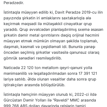
Peradzedir.
İstintaqla müəyyən edilib ki, Davit Peradze 2019-cu ilin
payızında şirkətin iri əmlaklarını saxtakarlıqla ələ
keçirmək məqsədi ilə mütəşəkkil cinayətkar qrup
yaradıb. Qrup əvvəlcədən planlaşdırılmış sxemə əsasən
şirkətin dəmir metal qırıntılarını dəqiq orijinal həcmini
müəyyən etmək mümkün olmayan şəkildə toplamalı,
daşımalı, kəsməli və çeşidləməli idi. Bununla yanaşı
öncədən seçilmiş şirkətlər vasitəsilə qanunsuz olaraq
gömrük sənədləri rəsmiləşdirilib.
Nəticədə 22 120 ton metallom qeyri-qanuni yolla
mənimsənilib və leqallaşdırılmadan sonra 17 391 121
lariyə satılıb. Əldə olunan vəsaitlər daha sonra qrup
iştirakçıları arasında bölüşdürülüb.
İstintaqla həmçinin müəyyən olunub ki, 2022-ci ildə
Gürcüstan Dəmir Yolları ilə "Raveldi" MMC arasında
999 768 ABŞ dolları dəyərində relslərin təmiri