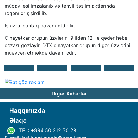
müqaviləsi imzalanıb və təhvil-təslim aktlarında
rəqəmlər şişirdilib.
İş üzrə istintaq davam etdirilir.
Cinayətkar qrupun üzvlərini 9 ildən 12 ilə qədər həbs
cəzası gözləyir. DTX cinayətkar qrupun digər üzvlərini
müəyyən etməkdə davam edir.
Digər Xəbərlər
Haqqımızda
Əlaqə
TEL: +994 50 212 50 28