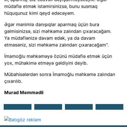
müdafiə etmək istəmirsinizsə, bunu susmaq
hüququnuz kimi qeyd edəcəyəm.
Əgər mənimlə danışıqlar aparmaq üçün bura
gəlmisinizsə, sizi məhkəmə zalından çıxaracağam.
Ya müdafiənizə davam edək, ya da davam
etməsəniz, sizi məhkəmə zalından çıxaracağam".
İmamoğlu məhkəməyə özünü müdafiə etmək üçün
yox, mühakimə etməyə gəldiyini deyib.
Mübahisələrdən sonra İmamoğlu məhkəmə zalından
çıxarılıb.
Murad Məmmədli