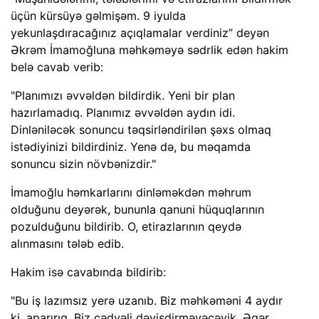
üçün kürsüyə gəlmişəm. 9 iyulda
yekunlaşdıracağınız açıqlamalar verdiniz” deyən
Əkrəm İmamoğluna məhkəməyə sədrlik edən hakim
belə cavab verib:
"Planımızı əvvəldən bildirdik. Yeni bir plan
hazırlamadıq. Planımız əvvəldən aydın idi.
Dinləniləcək sonuncu təqsirləndirilən şəxs olmaq
istədiyinizi bildirdiniz. Yenə də, bu məqamda
sonuncu sizin növbənizdir."
İmamoğlu həmkarlarını dinləməkdən məhrum
olduğunu deyərək, bununla qanuni hüquqlarının
pozulduğunu bildirib. O, etirazlarının qeydə
alınmasını tələb edib.
Hakim isə cavabında bildirib:
"Bu iş lazımsız yerə uzanıb. Biz məhkəməni 4 aydır
ki, aparırıq. Biz cədvəli dəyişdirməyəcəyik. Əgər