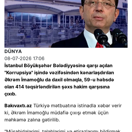
DÜNYA
08-07-2026 17:06
İstanbul Böyükşəhər Bələdiyyəsinə qarşı açılan
"Korrupsiya" işində vəzifəsindən kənarlaşdırılan
Əkrəm İmamoğlu da daxil olmaqla, 59-u həbsdə
olan 414 təqsirləndirilən şəxs hakim qarşısına
çıxıb.
Bakıvaxtı.az
Türkiyə mətbuatına istinadla xəbər verir
ki, Əkrəm İmamoğlu müdafiə çıxışı etmək üçün
məhkəmə zalına gətirilib.
"Müşahidələrimi, tələblərimi və etirazlarımı bildirmək