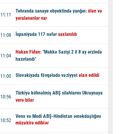
Tehranda sənaye obyektində yanğın:
ölən və
11:11
yaralananlar var
İspaniyada 117 nəfər
saxlanılıb
11:08
Hakan Fidan:
"Məkkə Sazişi 2 il 8 ay ərzində
11:04
hazırlanıb"
Slovakiyada fövqəladə vəziyyət
elan edildi
11:00
Türkiyə köhnəlmiş ABŞ silahlarını Ukraynaya
10:56
verə bilər
Vens və Modi ABŞ-Hindistan əməkdaşlığını
10:52
müzakirə ediblər