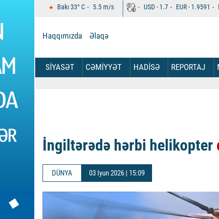
Bakı
33°
C
5.5
m/s
USD -
1.7
EUR -
1.9591
Haqqımızda
Əlaqə
SİYASƏT
CƏMİYYƏT
HADİSƏ
REPORTAJ
İngiltərədə hərbi helikopter
DÜNYA
03 Iyun 2026 | 15:09