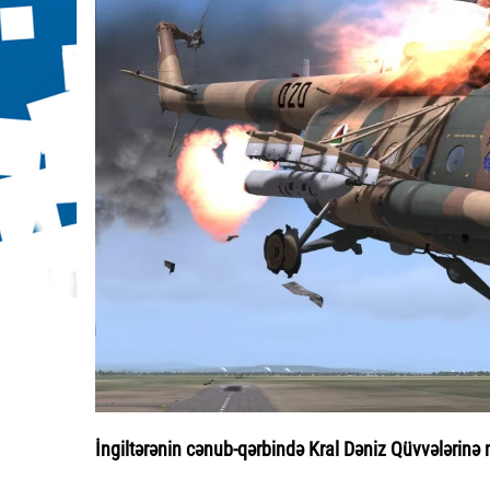
İngiltərənin cənub-qərbində Kral Dəniz Qüvvələrinə