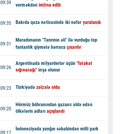
09:39
verməkdən
imtina edib
Bakıda qəza nəticəsində iki nəfər
yaralanıb
09:35
Maradonanın "Tanrının əli" ilə vurduğu top
09:31
fantastik qiymətə hərraca
çıxarılır
Argentinada milyarderlər üçün
"fəlakət
09:26
sığınacağı"
inşa olunur
Türkiyədə
zəlzələ oldu
09:23
Hörmüz böhranından qazanc əldə edən
09:20
ölkələrin adları
açıqlandı
İndoneziyada yanğın səbəbindən milli park
09:17