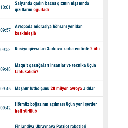
Salyanda qadın bacısı qızının nişanında
10:01
qızıllarını
oğurladı
Avropada miqrasiya böhranı yenidən
09:57
kəskinləşib
Rusiya qüvvələri Xarkova zərbə endirdi:
2 ölü
09:53
Maqnit qasırğaları insanlar və texnika üçün
09:48
təhlükəlidir?
09:45
Məşhur futbolçunu
20 milyon avroya
aldılar
Hörmüz boğazının açılması üçün yeni şərtlər
09:42
irəli sürülüb
Finlandiya Ukraynaya Patriot raketləri