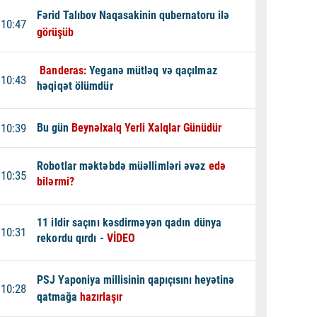
Fərid Talıbov Naqasakinin qubernatoru ilə
10:47
görüşüb
Banderas:
Yeganə mütləq və qaçılmaz
10:43
həqiqət ölümdür
10:39
Bu gün
Beynəlxalq Yerli Xalqlar Günüdür
Robotlar məktəbdə müəllimləri əvəz
edə
10:35
bilərmi?
11 ildir saçını kəsdirməyən qadın dünya
10:31
rekordu qırdı -
VİDEO
PSJ Yaponiya millisinin qapıçısını heyətinə
10:28
qatmağa
hazırlaşır