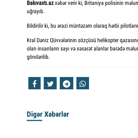
Bakıvaxtı.az
xəbər verir ki, Britaniya polisinin məl
uğrayıb.
Bildirilir ki, bu ərazi müntəzəm olaraq hərbi pilotları
Kral Dəniz Qüvvələrinin sözçüsü helikopter qəzasını 
olan insanların sayı və xəsarət alanlar barədə məlu
göndərilib.
Digər Xəbərlər