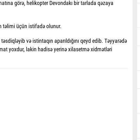
umatına görə, helikopter Devondakı bir tarlada qəzaya
n təlimi üçün istifadə olunur.
təsdiqləyib və istintaqın aparıldığını qeyd edib. Təyyarədə
mat yoxdur, lakin hadisə yerinə xilasetmə xidmətləri