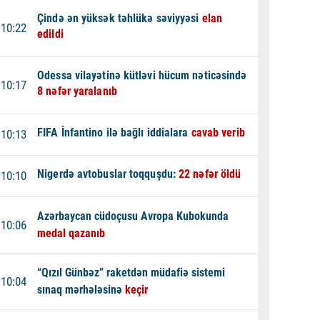
Çində ən yüksək təhlükə səviyyəsi
elan
10:22
edildi
Odessa vilayətinə kütləvi hücum nəticəsində
10:17
8 nəfər yaralanıb
FIFA İnfantino ilə bağlı iddialara
cavab verib
10:13
Nigerdə avtobuslar toqquşdu:
22 nəfər öldü
10:10
Azərbaycan cüdoçusu Avropa Kubokunda
10:06
medal qazanıb
“Qızıl Günbəz” raketdən müdafiə sistemi
10:04
sınaq mərhələsinə
keçir