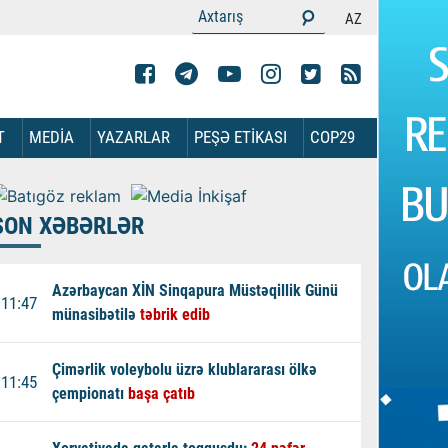
AZ
T
MEDİA
YAZARLAR
PEŞƏ ETİKASI
COP29
SON XƏBƏRLƏR
Azərbaycan XİN Sinqapura Müstəqillik Günü
11:47
münasibətilə
təbrik edib
Çimərlik voleybolu üzrə klublararası ölkə
11:45
çempionatı
başa çatıb