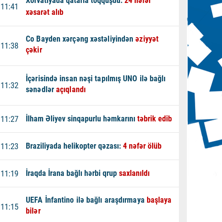
Xorvatiyada qatarla toqquşdu:
24 nəfər
11:41
xəsarət alıb
Co Bayden xərçəng xəstəliyindən
əziyyət
11:38
çəkir
İçərisində insan nəşi tapılmış UNO ilə bağlı
11:32
sənədlər
açıqlandı
11:27
İlham Əliyev sinqapurlu həmkarını
təbrik edib
11:23
Braziliyada helikopter qəzası:
4 nəfər ölüb
11:19
İraqda İrana bağlı hərbi qrup
saxlanıldı
UEFA İnfantino ilə bağlı araşdırmaya
başlaya
11:15
bilər