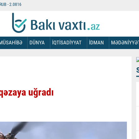
RUB -
2.0816
MÜSAHİBƏ
DÜNYA
İQTİSADİYYAT
İDMAN
MƏDƏNİYYƏ
qəzaya uğradı