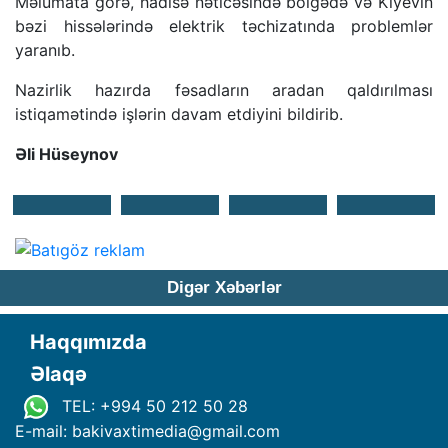
Məlumata görə, hadisə nəticəsində bölgədə və Kiyevin
bəzi hissələrində elektrik təchizatında problemlər
yaranıb.
Nazirlik hazırda fəsadların aradan qaldırılması
istiqamətində işlərin davam etdiyini bildirib.
ƏIi Hüseynov
Digər Xəbərlər
Haqqımızda
Əlaqə
TEL: +994 50 212 50 28
E-mail: bakivaxtimedia
@
gmail.com