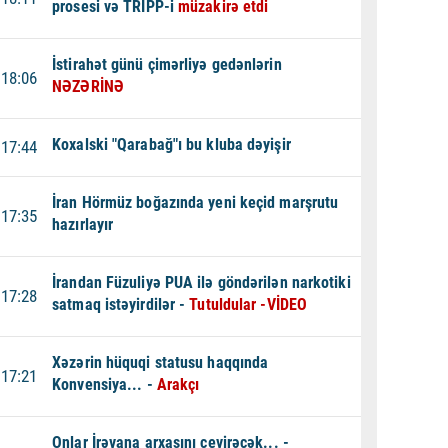
prosesi və TRIPP-i
müzakirə etdi
İstirahət günü çimərliyə gedənlərin
18:06
NƏZƏRİNƏ
Koxalski "Qarabağ"ı bu kluba dəyişir
17:44
İran Hörmüz boğazında yeni keçid marşrutu
17:35
hazırlayır
İrandan Füzuliyə PUA ilə göndərilən narkotiki
17:28
satmaq istəyirdilər -
Tutuldular -VİDEO
Xəzərin hüquqi statusu haqqında
17:21
Konvensiya... -
Arakçı
Onlar İrəvana arxasını çevirəcək... -