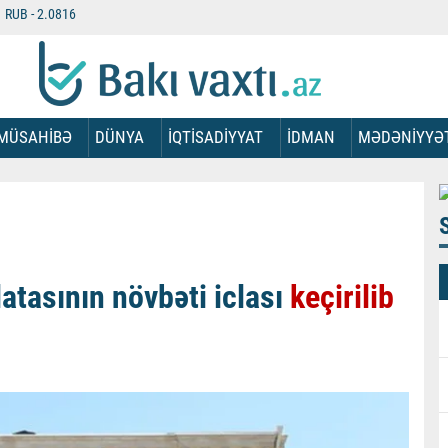
RUB -
2.0816
MÜSAHİBƏ
DÜNYA
İQTİSADİYYAT
İDMAN
MƏDƏNİYYƏ
tasının növbəti iclası
keçirilib