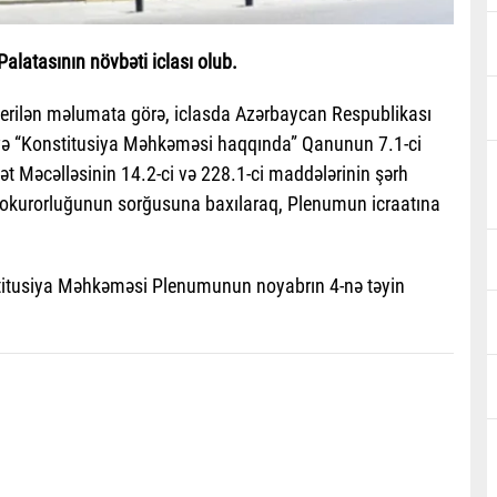
latasının növbəti iclası olub.
erilən məlumata görə, iclasda Azərbaycan Respublikası
 və “Konstitusiya Məhkəməsi haqqında” Qanunun 7.1-ci
 Məcəlləsinin 14.2-ci və 228.1-ci maddələrinin şərh
rokurorluğunun sorğusuna baxılaraq, Plenumun icraatına
onstitusiya Məhkəməsi Plenumunun noyabrın 4-nə təyin