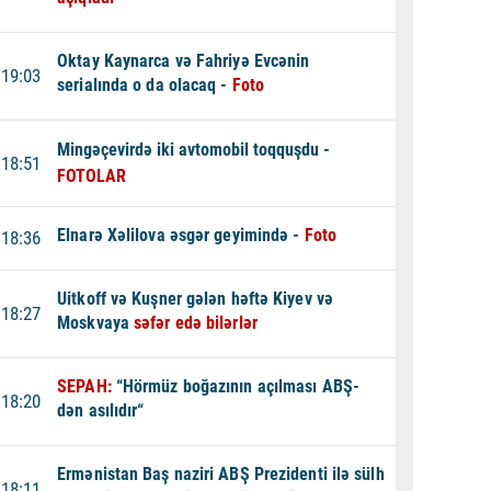
Oktay Kaynarca və Fahriyə Evcənin
19:03
serialında o da olacaq -
Foto
Mingəçevirdə iki avtomobil toqquşdu -
18:51
FOTOLAR
Elnarə Xəlilova əsgər geyimində -
Foto
18:36
Uitkoff və Kuşner gələn həftə Kiyev və
18:27
Moskvaya
səfər edə bilərlər
SEPAH:
“Hörmüz boğazının açılması ABŞ-
18:20
dən asılıdır“
Ermənistan Baş naziri ABŞ Prezidenti ilə sülh
18:11