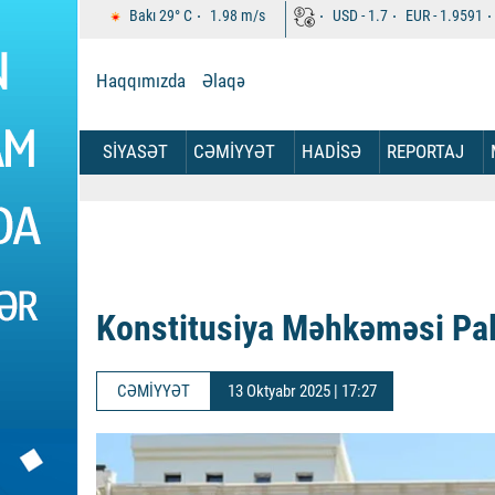
Bakı
29°
C
1.98
m/s
USD -
1.7
EUR -
1.9591
Haqqımızda
Əlaqə
SİYASƏT
CƏMİYYƏT
HADİSƏ
REPORTAJ
Konstitusiya Məhkəməsi Pala
CƏMİYYƏT
13 Oktyabr 2025 | 17:27