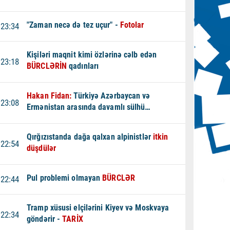
"Zaman necə də tez uçur" -
Fotolar
23:34
Kişiləri maqnit kimi özlərinə cəlb edən
23:18
BÜRCLƏRİN
qadınları
Hakan Fidan:
Türkiyə Azərbaycan və
23:08
Ermənistan arasında davamlı sülhü
dəstəkləyir
Qırğızıstanda dağa qalxan alpinistlər
itkin
22:54
düşdülər
Pul problemi olmayan
BÜRCLƏR
22:44
Tramp xüsusi elçilərini Kiyev və Moskvaya
22:34
göndərir -
TARİX