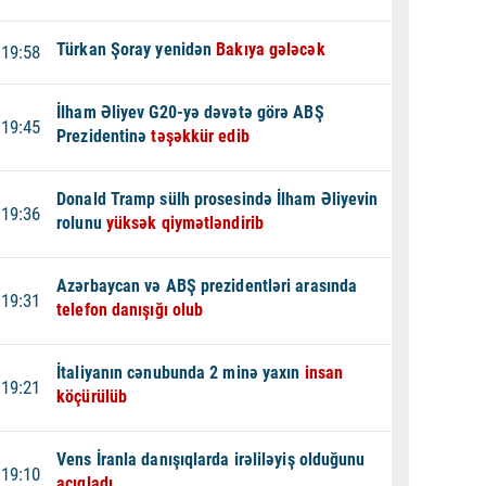
Türkan Şoray yenidən
Bakıya gələcək
19:58
İlham Əliyev G20-yə dəvətə görə ABŞ
19:45
Prezidentinə
təşəkkür edib
Donald Tramp sülh prosesində İlham Əliyevin
19:36
rolunu
yüksək qiymətləndirib
Azərbaycan və ABŞ prezidentləri arasında
19:31
telefon danışığı olub
İtaliyanın cənubunda 2 minə yaxın
insan
19:21
köçürülüb
Vens İranla danışıqlarda irəliləyiş olduğunu
19:10
açıqladı