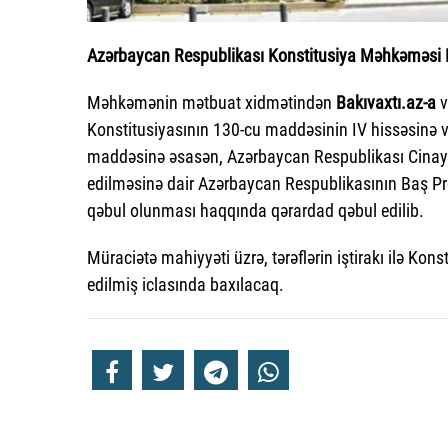
Azərbaycan Respublikası Konstitusiya Məhkəməsi Pa
Məhkəmənin mətbuat xidmətindən
Bakıvaxtı.az-a
v
Konstitusiyasının 130-cu maddəsinin IV hissəsinə
maddəsinə əsasən, Azərbaycan Respublikası Cinayət
edilməsinə dair Azərbaycan Respublikasının Baş P
qəbul olunması haqqında qərardad qəbul edilib.
Müraciətə mahiyyəti üzrə, tərəflərin iştirakı ilə K
edilmiş iclasında baxılacaq.