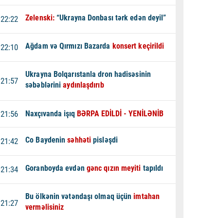
Zelenski:
“Ukrayna Donbası tərk edən deyil”
22:22
Ağdam və Qırmızı Bazarda
konsert keçirildi
22:10
Ukrayna Bolqarıstanla dron hadisəsinin
21:57
səbəblərini
aydınlaşdırıb
21:56
Naxçıvanda işıq
BƏRPA EDİLDİ - YENİLƏNİB
Co Baydenin
səhhəti
pisləşdi
21:42
Goranboyda evdən
gənc qızın meyiti
tapıldı
21:34
Bu ölkənin vətəndaşı olmaq üçün
imtahan
21:27
verməlisiniz