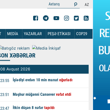
AZ
T
MEDİA
YAZARLAR
PEŞƏ ETİKASI
COP29
SON XƏBƏRLƏR
08 Avqust 2026
İşlədiyi evdən 10 min manat
oğurladı
23:55
23:51
Məşhur müğənni Cansever
vəfat etdi
İtkin düşən 8 nəfər
tapıldı
23:47