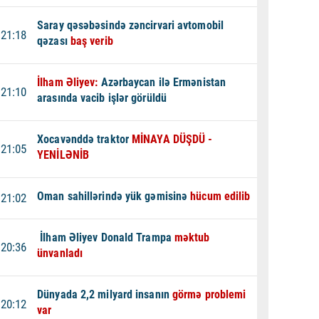
Saray qəsəbəsində zəncirvari avtomobil
21:18
qəzası
baş verib
İlham Əliyev:
Azərbaycan ilə Ermənistan
21:10
arasında vacib işlər görüldü
Xocavənddə traktor
MİNAYA DÜŞDÜ -
21:05
YENİLƏNİB
Oman sahillərində yük gəmisinə
hücum edilib
21:02
İlham Əliyev Donald Trampa
məktub
20:36
ünvanladı
Dünyada 2,2 milyard insanın
görmə problemi
20:12
var