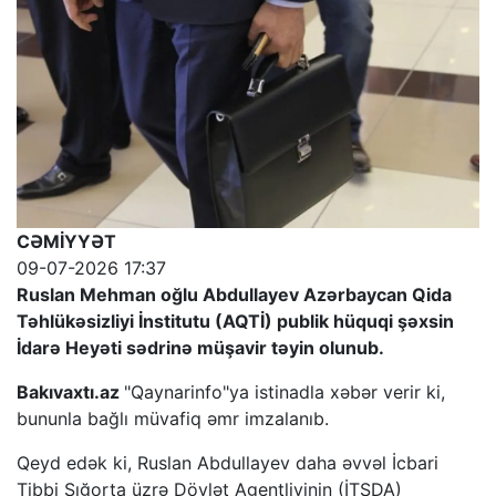
CƏMİYYƏT
09-07-2026 17:37
Ruslan Mehman oğlu Abdullayev Azərbaycan Qida
Təhlükəsizliyi İnstitutu (AQTİ) publik hüquqi şəxsin
İdarə Heyəti sədrinə müşavir təyin olunub.
Bakıvaxtı.az
"Qaynarinfo"ya istinadla xəbər verir ki,
bununla bağlı müvafiq əmr imzalanıb.
Qeyd edək ki, Ruslan Abdullayev daha əvvəl İcbari
Tibbi Sığorta üzrə Dövlət Agentliyinin (İTSDA)