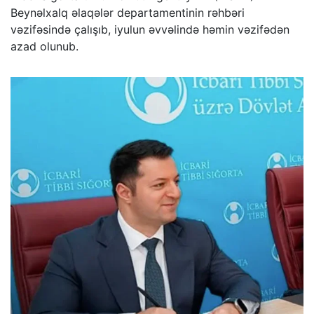
Beynəlxalq əlaqələr departamentinin rəhbəri
vəzifəsində çalışıb, iyulun əvvəlində həmin vəzifədən
azad olunub.