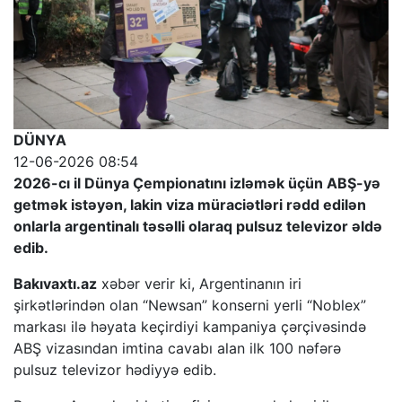
DÜNYA
12-06-2026 08:54
2026-cı il Dünya Çempionatını izləmək üçün ABŞ-yə
getmək istəyən, lakin viza müraciətləri rədd edilən
onlarla argentinalı təsəlli olaraq pulsuz televizor əldə
edib.
Bakıvaxtı.az
xəbər verir ki, Argentinanın iri
şirkətlərindən olan “Newsan” konserni yerli “Noblex”
markası ilə həyata keçirdiyi kampaniya çərçivəsində
ABŞ vizasından imtina cavabı alan ilk 100 nəfərə
pulsuz televizor hədiyyə edib.