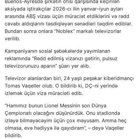
Buenos-Ayresdə şirkətin ofisi qarşısında keçirilən
aksiyada iştirakçılar 2026-cı ilin yanvar–iyun ayları
arasında ABŞ vizası üçün müraciət etdiklərini və rədd
cavabı aldıqlarını təsdiqləyən sənədləri təqdim ediblər.
Bundan sonra onlara “Noblex” markalı televizorlar
verilib.
Kampaniyanın sosial şəbəkələrdə yayımlanan
reklamında “Rədd edilmiş vizanızı gətirin, pulsuz
televizorunuzu aparın” şüarı yer alıb.
Televizor alanlardan biri, 24 yaşlı peşəkar kiberidmançı
Tomas Vaqeller olub. O bildirib ki, DÇ-ni yerində
izləmək üçün viza müraciəti edib.
“Hamımız bunun Lionel Messinin son Dünya
Çempionatı olacağını düşünürdük. Onu stadionda
izləyə bilməyəcəyim üçün çox məyusam. Amma heç
olmasa, evə hədiyyə ilə qayıdıram”, – deyə Vaqeller
bildirib.