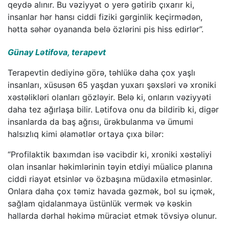
qeydə alınır. Bu vəziyyət o yerə gətirib çıxarır ki,
insanlar hər hansı ciddi fiziki gərginlik keçirmədən,
hətta səhər oyananda belə özlərini pis hiss edirlər”.
Günay Lətifova, terapevt
Terapevtin dediyinə görə, təhlükə daha çox yaşlı
insanları, xüsusən 65 yaşdan yuxarı şəxsləri və xroniki
xəstəlikləri olanları gözləyir. Belə ki, onların vəziyyəti
daha tez ağırlaşa bilir. Lətifova onu da bildirib ki, digər
insanlarda da baş ağrısı, ürəkbulanma və ümumi
halsızlıq kimi əlamətlər ortaya çıxa bilər:
“Profilaktik baxımdan isə vacibdir ki, xroniki xəstəliyi
olan insanlar həkimlərinin təyin etdiyi müalicə planına
ciddi riayət etsinlər və özbaşına müdaxilə etməsinlər.
Onlara daha çox təmiz havada gəzmək, bol su içmək,
sağlam qidalanmaya üstünlük vermək və kəskin
hallarda dərhal həkimə müraciət etmək tövsiyə olunur.