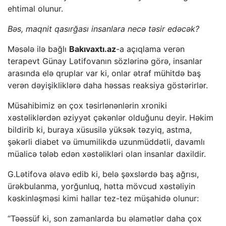
ehtimal olunur.
Bəs, maqnit qasırğası insanlara necə təsir edəcək?
Məsələ ilə bağlı
Bakıvaxtı.az
-a açıqlama verən
terapevt Günay Lətifovanın sözlərinə görə, insanlar
arasında elə qruplar var ki, onlar ətraf mühitdə baş
verən dəyişikliklərə daha həssas reaksiya göstərirlər.
Müsahibimiz ən çox təsirlənənlərin xroniki
xəstəliklərdən əziyyət çəkənlər olduğunu deyir. Həkim
bildirib ki, buraya xüsusilə yüksək təzyiq, astma,
şəkərli diabet və ümumilikdə uzunmüddətli, davamlı
müalicə tələb edən xəstəlikləri olan insanlar daxildir.
G.Lətifova əlavə edib ki, belə şəxslərdə baş ağrısı,
ürəkbulanma, yorğunluq, hətta mövcud xəstəliyin
kəskinləşməsi kimi hallar tez-tez müşahidə olunur:
“Təəssüf ki, son zamanlarda bu əlamətlər daha çox