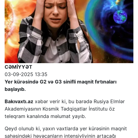
CƏMİYYƏT
03-09-2025 13:35
Yer kürəsində G2 və G3 sinifli maqnit fırtınaları
başlayıb.
Bakıvaxtı.az
xəbər verir ki, bu barədə Rusiya Elmlər
Akademiyasının Kosmik Tədqiqatlar İnstitutu öz
teleqram kanalında məlumat yayıb.
Qeyd olunub ki, yaxın vaxtlarda yer kürəsinin maqnit
sahəsindəki həyəcanların intensivliyinin artacağı