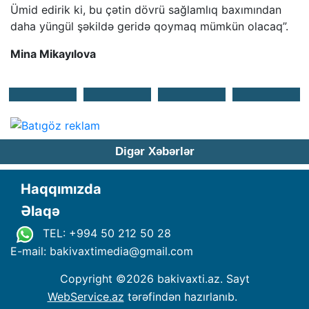
Ümid edirik ki, bu çətin dövrü sağlamlıq baxımından
daha yüngül şəkildə geridə qoymaq mümkün olacaq”.
Mina Mikayılova
Digər Xəbərlər
Haqqımızda
Əlaqə
TEL: +994 50 212 50 28
E-mail: bakivaxtimedia
@
gmail.com
Copyright ©
2026 bakivaxti.az. Sayt
WebService.az
tərəfindən hazırlanıb.