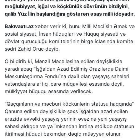
məğlubiyyət, işğal və köçkünlük dövrünün bitdiyini,
qalib Yüz İlin başlandığını göstərən əsas milli ideyadır.
Bakıvaxtı.az
xəbər verir ki, bunu Milli Məclisin Əmək və
sosial siyasət, İnsan hüquqları və Hüquq siyasəti və
dövlət quruculuğu komitələrinin birgə iclasında komitə
sədri Zahid Oruc deyib.
O bildirib ki, Mənzil Məcəlləsinə edilən dəyişikliklə
yaradılacaq “İşğaldan Azad Edilmiş Ərazilərdə Daimi
Məskunlaşdırma Fondu”na daxil olan yaşayış sahələri
vətəndaşlara artıq icarə müqaviləsi əsasında deyil,
mülkiyyət hüququ əsasında veriləcək.
“Qaçqınların və məcburi köçkünlərin statusu haqqında”
Qanuna edilən dəyişikliklə şəxs işğaldan azad edilən
ərazidə əvvəlki yaşayış yerinin əvəzinə yeni yaşayış
sahəsi aldıqda və ya imkandan imtina etdikdə statusun
itirilməsi hüquqi baxımdan dəqiq müəyyən olunur.