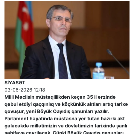
SİYASƏT
03-06-2026 12:18
Milli Məclisin müstəqillikdən keçən 35 il ərzində
qəbul etdiyi qaçqınlıq və köçkünlük aktları artıq tarixə
qovuşur, yeni Böyük Qayıdış qanunları yazılır.
Parlament həyatında müstəsna yer tutan hazırkı akt
gələcəkdə millətimizin və dövlətimizin tarixində şanlı
səhifəyə çevriləcək. Çünki Böyük Qayıdış qanunları