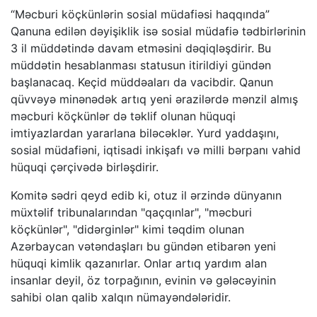
“Məcburi köçkünlərin sosial müdafiəsi haqqında”
Qanuna edilən dəyişiklik isə sosial müdafiə tədbirlərinin
3 il müddətində davam etməsini dəqiqləşdirir. Bu
müddətin hesablanması statusun itirildiyi gündən
başlanacaq. Keçid müddəaları da vacibdir. Qanun
qüvvəyə minənədək artıq yeni ərazilərdə mənzil almış
məcburi köçkünlər də təklif olunan hüquqi
imtiyazlardan yararlana biləcəklər. Yurd yaddaşını,
sosial müdafiəni, iqtisadi inkişafı və milli bərpanı vahid
hüquqi çərçivədə birləşdirir.
Komitə sədri qeyd edib ki, otuz il ərzində dünyanın
müxtəlif tribunalarından "qaçqınlar", "məcburi
köçkünlər", "didərginlər" kimi təqdim olunan
Azərbaycan vətəndaşları bu gündən etibarən yeni
hüquqi kimlik qazanırlar. Onlar artıq yardım alan
insanlar deyil, öz torpağının, evinin və gələcəyinin
sahibi olan qalib xalqın nümayəndələridir.