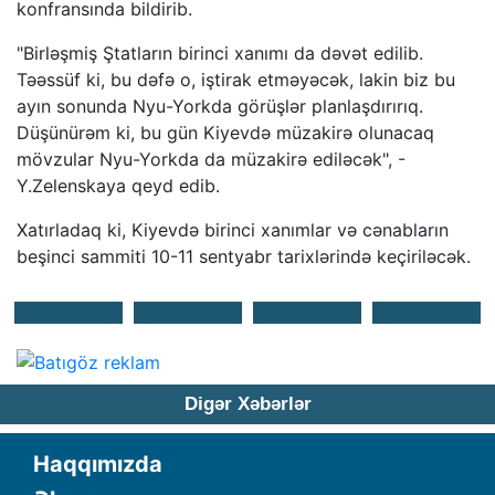
konfransında bildirib.
"Birləşmiş Ştatların birinci xanımı da dəvət edilib.
Təəssüf ki, bu dəfə o, iştirak etməyəcək, lakin biz bu
ayın sonunda Nyu-Yorkda görüşlər planlaşdırırıq.
Düşünürəm ki, bu gün Kiyevdə müzakirə olunacaq
mövzular Nyu-Yorkda da müzakirə ediləcək", -
Y.Zelenskaya qeyd edib.
Xatırladaq ki, Kiyevdə birinci xanımlar və cənabların
beşinci sammiti 10-11 sentyabr tarixlərində keçiriləcək.
Digər Xəbərlər
Haqqımızda