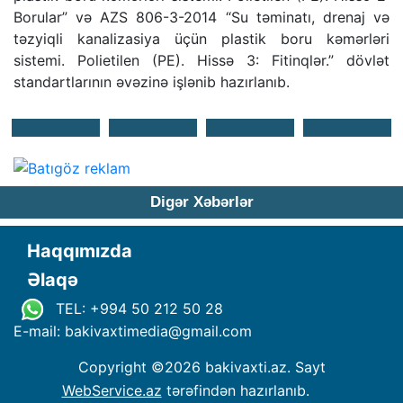
Borular” və AZS 806-3-2014 “Su təminatı, drenaj və
təzyiqli kanalizasiya üçün plastik boru kəmərləri
sistemi. Polietilen (PE). Hissə 3: Fitinqlər.” dövlət
standartlarının əvəzinə işlənib hazırlanıb.
Digər Xəbərlər
Haqqımızda
Əlaqə
TEL: +994 50 212 50 28
E-mail: bakivaxtimedia
@
gmail.com
Copyright ©
2026 bakivaxti.az. Sayt
WebService.az
tərəfindən hazırlanıb.