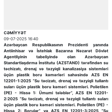
CƏMİYYƏT
09-07-2025 16:40
Azərbaycan Respublikasının Prezidenti yanında
Antiinhisar və İstehlak Bazarına Nəzarət Dövlət
Agentliyinin tabeliyində olan Azərbaycan
Standartlaşdırma İnstitutu (AZSTAND) tərəfindən su
təchizatı, drenaj və təzyiqli kanalizasiya sistemləri
üçün plastik boru kəmərləri sahəsində AZS EN
12201-1:2025 “Su təcizatı, drenaj və təzyiqli tullantı
suları üçün plastik boru kəməri sistemləri. Polietilen
(PE) - Hissə 1: Ümumi tələblər”, AZS EN 12201-
2:2025 “Su təcizatı, drenaj və təzyiqli tullantı suları
üçün plastik boru kəməri sistemləri. Polietilen (PE) -
Hissə 2: Borular” və AZS EN 12201-3:2025 “Su