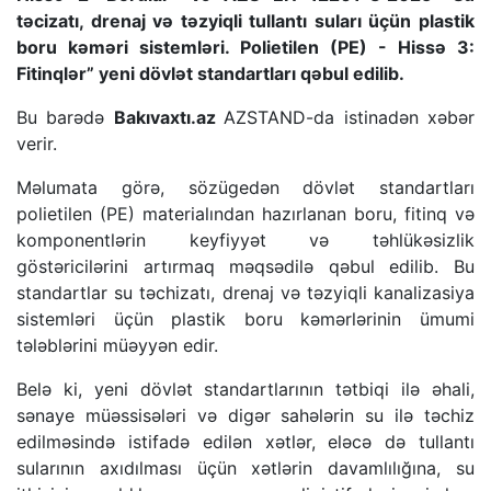
təcizatı, drenaj və təzyiqli tullantı suları üçün plastik
boru kəməri sistemləri. Polietilen (PE) - Hissə 3:
Fitinqlər” yeni dövlət standartları qəbul edilib.
Bu barədə
Bakıvaxtı.az
AZSTAND-da istinadən xəbər
verir.
Məlumata görə, sözügedən dövlət standartları
polietilen (PE) materialından hazırlanan boru, fitinq və
komponentlərin keyfiyyət və təhlükəsizlik
göstəricilərini artırmaq məqsədilə qəbul edilib. Bu
standartlar su təchizatı, drenaj və təzyiqli kanalizasiya
sistemləri üçün plastik boru kəmərlərinin ümumi
tələblərini müəyyən edir.
Belə ki, yeni dövlət standartlarının tətbiqi ilə əhali,
sənaye müəssisələri və digər sahələrin su ilə təchiz
edilməsində istifadə edilən xətlər, eləcə də tullantı
sularının axıdılması üçün xətlərin davamlılığına, su