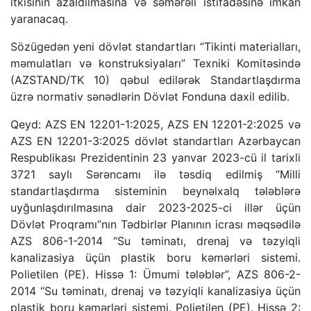
itkisinin azaldılmasına və səmərəli istifadəsinə imkan
yaranacaq.
Sözügedən yeni dövlət standartları “Tikinti materialları,
məmulatları və konstruksiyaları” Texniki Komitəsində
(AZSTAND/TK 10) qəbul edilərək Standartlaşdırma
üzrə normativ sənədlərin Dövlət Fonduna daxil edilib.
Qeyd: AZS EN 12201-1:2025, AZS EN 12201-2:2025 və
AZS EN 12201-3:2025 dövlət standartları Azərbaycan
Respublikası Prezidentinin 23 yanvar 2023-cü il tarixli
3721 saylı Sərəncamı ilə təsdiq edilmiş “Milli
standartlaşdırma sisteminin beynəlxalq tələblərə
uyğunlaşdırılmasına dair 2023-2025-ci illər üçün
Dövlət Proqramı”nın Tədbirlər Planının icrası məqsədilə
AZS 806-1-2014 “Su təminatı, drenaj və təzyiqli
kanalizasiya üçün plastik boru kəmərləri sistemi.
Polietilen (PE). Hissə 1: Ümumi tələblər”, AZS 806-2-
2014 “Su təminatı, drenaj və təzyiqli kanalizasiya üçün
plastik boru kəmərləri sistemi. Polietilen (PE). Hissə 2: