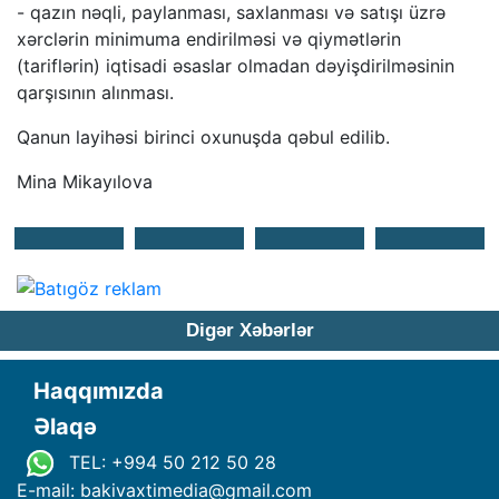
- qazın nəqli, paylanması, saxlanması və satışı üzrə
xərclərin minimuma endirilməsi və qiymətlərin
(tariflərin) iqtisadi əsaslar olmadan dəyişdirilməsinin
qarşısının alınması.
Qanun layihəsi birinci oxunuşda qəbul edilib.
Mina Mikayılova
Digər Xəbərlər
Haqqımızda
Əlaqə
TEL: +994 50 212 50 28
E-mail: bakivaxtimedia
@
gmail.com