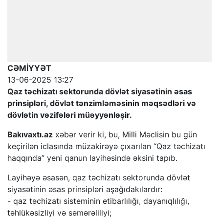
CƏMİYYƏT
13-06-2025 13:27
Qaz təchizatı sektorunda dövlət siyasətinin əsas
prinsipləri, dövlət tənzimləməsinin məqsədləri və
dövlətin vəzifələri müəyyənləşir.
Bakıvaxtı.az
xəbər verir ki, bu, Milli Məclisin bu gün
keçirilən iclasında müzakirəyə çıxarılan “Qaz təchizatı
haqqında” yeni qanun layihəsində əksini tapıb.
Layihəyə əsasən, qaz təchizatı sektorunda dövlət
siyasətinin əsas prinsipləri aşağıdakılardır:
- qaz təchizatı sisteminin etibarlılığı, dayanıqlılığı,
təhlükəsizliyi və səmərəliliyi;