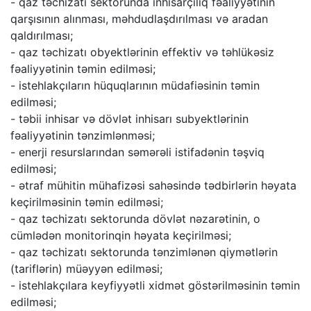
- qaz təchizatı sektorunda inhisarçılıq fəaliyyətinin
qarşısının alınması, məhdudlaşdırılması və aradan
qaldırılması;
- qaz təchizatı obyektlərinin effektiv və təhlükəsiz
fəaliyyətinin təmin edilməsi;
- istehlakçıların hüquqlarının müdafiəsinin təmin
edilməsi;
- təbii inhisar və dövlət inhisarı subyektlərinin
fəaliyyətinin tənzimlənməsi;
- enerji resurslarından səmərəli istifadənin təşviq
edilməsi;
- ətraf mühitin mühafizəsi sahəsində tədbirlərin həyata
keçirilməsinin təmin edilməsi;
- qaz təchizatı sektorunda dövlət nəzarətinin, o
cümlədən monitorinqin həyata keçirilməsi;
- qaz təchizatı sektorunda tənzimlənən qiymətlərin
(tariflərin) müəyyən edilməsi;
- istehlakçılara keyfiyyətli xidmət göstərilməsinin təmin
edilməsi;