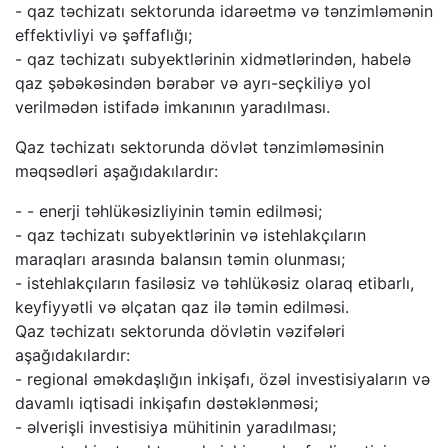
- qaz təchizatı sektorunda idarəetmə və tənzimləmənin
effektivliyi və şəffaflığı;
- qaz təchizatı subyektlərinin xidmətlərindən, habelə
qaz şəbəkəsindən bərabər və ayrı-seçkiliyə yol
verilmədən istifadə imkanının yaradılması.
Qaz təchizatı sektorunda dövlət tənzimləməsinin
məqsədləri aşağıdakılardır:
- ⁠- enerji təhlükəsizliyinin təmin edilməsi;
- qaz təchizatı subyektlərinin və istehlakçıların
maraqları arasında balansın təmin olunması;
- istehlakçıların fasiləsiz və təhlükəsiz olaraq etibarlı,
keyfiyyətli və əlçatan qaz ilə təmin edilməsi.
Qaz təchizatı sektorunda dövlətin vəzifələri
aşağıdakılardır:
- regional əməkdaşlığın inkişafı, özəl investisiyaların və
davamlı iqtisadi inkişafın dəstəklənməsi;
- əlverişli investisiya mühitinin yaradılması;