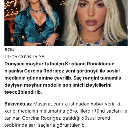
ŞOU
19-05-2026 15:38
Dünyaca məşhur futbolçu Kriştiano Ronaldonun
nişanlısı Corcina Rodrigez yeni görünüşü ilə sosial
medianın gündəminə çevrilib. Saç rəngini tamamilə
dəyişən məşhur modelin son imici izləyicilərini
təəccübləndirib.
Bakıvaxtı.az
Musavat.com-a istinadən xəbər verir ki,
xarici medianın məlumatına görə, illərdir tünd saçları ilə
tanınan Corcina Rodrigez qatıldığı xüsusi brend
tədbirində sarı saçlarla görüntülənib.