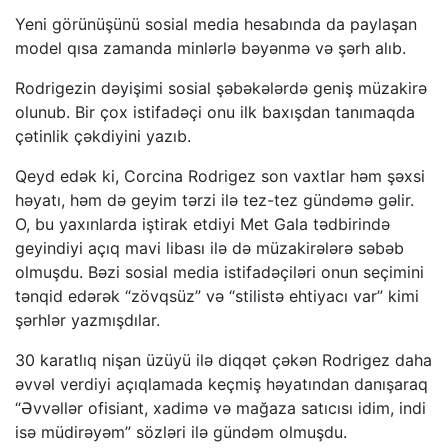
Yeni görünüşünü sosial media hesabında da paylaşan
model qısa zamanda minlərlə bəyənmə və şərh alıb.
Rodrigezin dəyişimi sosial şəbəkələrdə geniş müzakirə
olunub. Bir çox istifadəçi onu ilk baxışdan tanımaqda
çətinlik çəkdiyini yazıb.
Qeyd edək ki, Corcina Rodrigez son vaxtlar həm şəxsi
həyatı, həm də geyim tərzi ilə tez-tez gündəmə gəlir.
O, bu yaxınlarda iştirak etdiyi Met Gala tədbirində
geyindiyi açıq mavi libası ilə də müzakirələrə səbəb
olmuşdu. Bəzi sosial media istifadəçiləri onun seçimini
tənqid edərək “zövqsüz” və “stilistə ehtiyacı var” kimi
şərhlər yazmışdılar.
30 karatlıq nişan üzüyü ilə diqqət çəkən Rodrigez daha
əvvəl verdiyi açıqlamada keçmiş həyatından danışaraq
“Əvvəllər ofisiant, xadimə və mağaza satıcısı idim, indi
isə müdirəyəm” sözləri ilə gündəm olmuşdu.