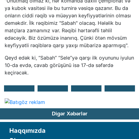
"Unutmaq olmaz ki, hər komanda daxili çempionat və
ya kubok vasitəsi ilə bu turnirə vəsiqə qazanır. Bu da
onların ciddi rəqib və müəyyən keyfiyyətlərinin olması
deməkdir. İlk rəqibimiz "Sabah" olacaq. Hələlik bu
matçlara zamanınız var. Rəqibi hərtərəfli təhlil
edəcəyik. Biz özümüzə inanırıq. Çünki ötən mövsüm
keyfiyyətli rəqiblərə qarşı yaxşı mübarizə aparmışıq".
Qeyd edək ki, “Sabah” “Sele”yə qarşı ilk oyununu iyulun
10-da evdə, cavab görüşünü isə 17-də səfərdə
keçirəcək.
Digər Xəbərlər
Haqqımızda