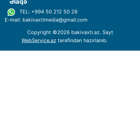
Əlaqə
TEL: +994 50 212 50 28
E-mail: bakivaxtimedia
@
gmail.com
Copyright ©
2026 bakivaxti.az. Sayt
WebService.az
tərəfindən hazırlanıb.