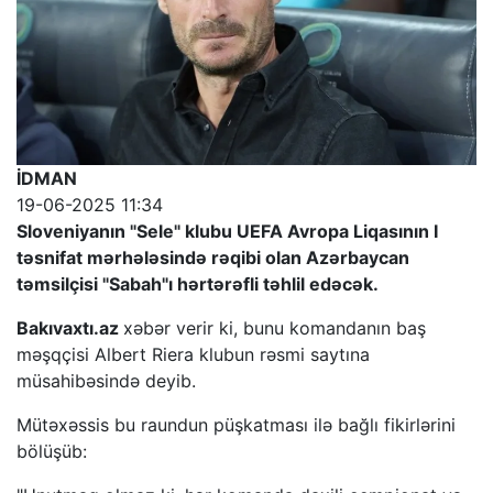
İDMAN
19-06-2025 11:34
Sloveniyanın "Sele" klubu UEFA Avropa Liqasının I
təsnifat mərhələsində rəqibi olan Azərbaycan
təmsilçisi "Sabah"ı hərtərəfli təhlil edəcək.
Bakıvaxtı.az
xəbər verir ki, bunu komandanın baş
məşqçisi Albert Riera klubun rəsmi saytına
müsahibəsində deyib.
Mütəxəssis bu raundun püşkatması ilə bağlı fikirlərini
bölüşüb: