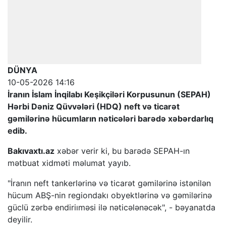
DÜNYA
10-05-2026 14:16
İranın İslam İnqilabı Keşikçiləri Korpusunun (SEPAH)
Hərbi Dəniz Qüvvələri (HDQ) neft və ticarət
gəmilərinə hücumların nəticələri barədə xəbərdarlıq
edib.
Bakıvaxtı.az
xəbər verir ki, bu barədə SEPAH-ın
mətbuat xidməti məlumat yayıb.
"İranın neft tankerlərinə və ticarət gəmilərinə istənilən
hücum ABŞ-nin regiondakı obyektlərinə və gəmilərinə
güclü zərbə endiriıməsi ilə nəticələnəcək", - bəyanatda
deyilir.