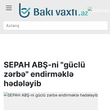
SEPAH ABŞ-ni "güclü
zərbə" endirməklə
hədələyib