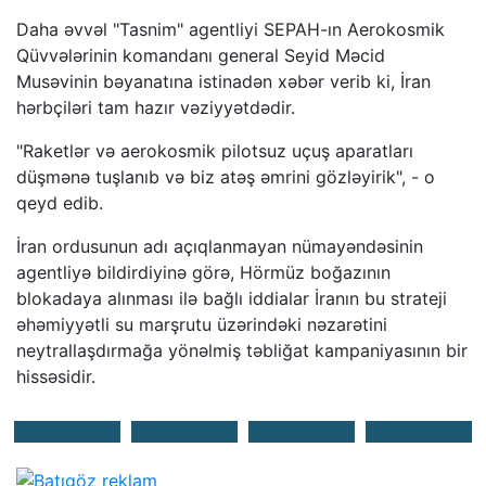
Daha əvvəl "Tasnim" agentliyi SEPAH-ın Aerokosmik
Qüvvələrinin komandanı general Seyid Məcid
Musəvinin bəyanatına istinadən xəbər verib ki, İran
hərbçiləri tam hazır vəziyyətdədir.
"Raketlər və aerokosmik pilotsuz uçuş aparatları
düşmənə tuşlanıb və biz atəş əmrini gözləyirik", - o
qeyd edib.
İran ordusunun adı açıqlanmayan nümayəndəsinin
agentliyə bildirdiyinə görə, Hörmüz boğazının
blokadaya alınması ilə bağlı iddialar İranın bu strateji
əhəmiyyətli su marşrutu üzərindəki nəzarətini
neytrallaşdırmağa yönəlmiş təbliğat kampaniyasının bir
hissəsidir.