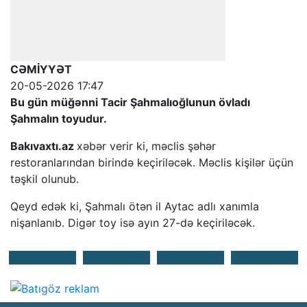
CƏMİYYƏT
20-05-2026 17:47
Bu gün müğənni Tacir Şahmalıoğlunun övladı
Şahmalın toyudur.
Bakıvaxtı.az
xəbər verir ki, məclis şəhər
restoranlarından birində keçiriləcək. Məclis kişilər üçün
təşkil olunub.
Qeyd edək ki, Şahmalı ötən il Aytac adlı xanımla
nişanlanıb. Digər toy isə ayın 27-də keçiriləcək.