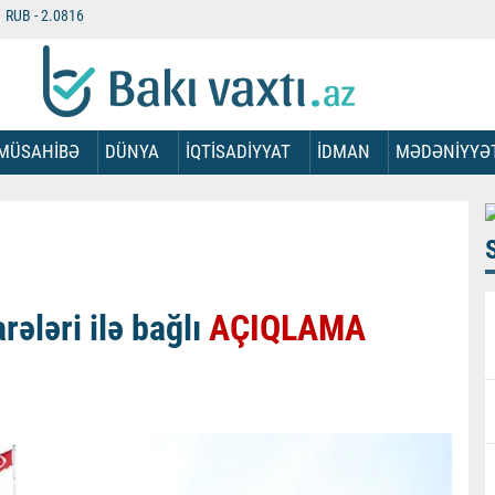
RUB -
2.0816
MÜSAHİBƏ
DÜNYA
İQTİSADİYYAT
İDMAN
MƏDƏNİYYƏ
ələri ilə bağlı
AÇIQLAMA