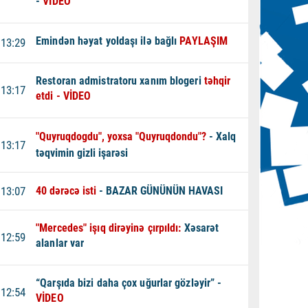
-
VİDEO
Emindən həyat yoldaşı ilə bağlı
PAYLAŞIM
13:29
Restoran admistratoru xanım blogeri
təhqir
13:17
etdi - VİDEO
"Quyruqdogdu", yoxsa "Quyruqdondu"?
- Xalq
13:17
təqvimin gizli işarəsi
13:07
40 dərəcə isti
- BAZAR GÜNÜNÜN HAVASI
"Mercedes" işıq dirəyinə çırpıldı:
Xəsarət
12:59
alanlar var
“Qarşıda bizi daha çox uğurlar gözləyir” -
12:54
VİDEO