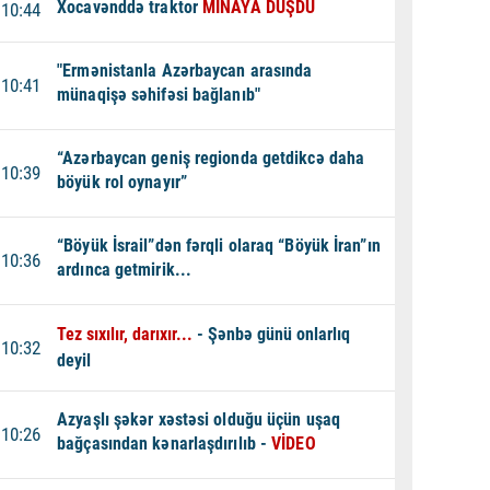
Xocavənddə traktor
MİNAYA DÜŞDÜ
10:44
"Ermənistanla Azərbaycan arasında
10:41
münaqişə səhifəsi bağlanıb"
“Azərbaycan geniş regionda getdikcə daha
10:39
böyük rol oynayır”
“Böyük İsrail”dən fərqli olaraq “Böyük İran”ın
10:36
ardınca getmirik...
Tez sıxılır, darıxır...
- Şənbə günü onlarlıq
10:32
deyil
Azyaşlı şəkər xəstəsi olduğu üçün uşaq
10:26
bağçasından kənarlaşdırılıb -
VİDEO