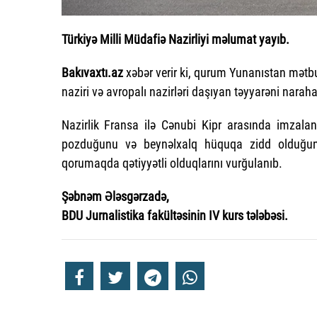
Türkiyə Milli Müdafiə Nazirliyi məlumat yayıb.
Bakıvaxtı.az
xəbər verir ki, qurum Yunanıstan mətb
naziri və avropalı nazirləri daşıyan təyyarəni narahat
Nazirlik Fransa ilə Cənubi Kipr arasında imzalan
pozduğunu və beynəlxalq hüquqa zidd olduğunu
qorumaqda qətiyyətli olduqlarını vurğulanıb.
Şəbnəm Ələsgərzadə,
BDU Jurnalistika fakültəsinin IV kurs tələbəsi.