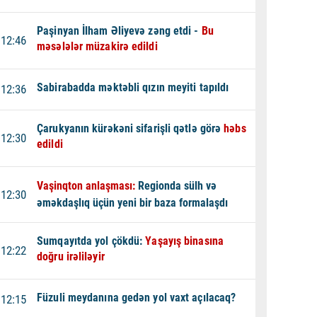
Paşinyan İlham Əliyevə zəng etdi -
Bu
12:46
məsələlər müzakirə edildi
Sabirabadda məktəbli qızın meyiti tapıldı
12:36
Çarukyanın kürəkəni sifarişli qətlə görə
həbs
12:30
edildi
Vaşinqton anlaşması:
Regionda sülh və
12:30
əməkdaşlıq üçün yeni bir baza formalaşdı
Sumqayıtda yol çökdü:
Yaşayış binasına
12:22
doğru irəliləyir
Füzuli meydanına gedən yol vaxt açılacaq?
12:15