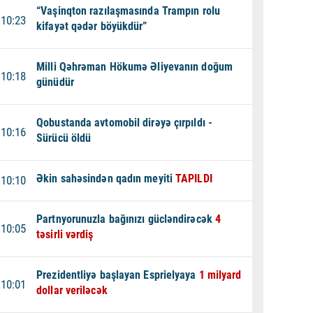
“Vaşinqton razılaşmasında Trampın rolu
10:23
kifayət qədər böyükdür”
Milli Qəhrəman Hökumə Əliyevanın doğum
10:18
günüdür
Qobustanda avtomobil dirəyə çırpıldı -
10:16
Sürücü öldü
Əkin sahəsindən qadın meyiti
TAPILDI
10:10
Partnyorunuzla bağınızı gücləndirəcək
4
10:05
təsirli vərdiş
Prezidentliyə başlayan Esprielyaya
1 milyard
10:01
dollar veriləcək