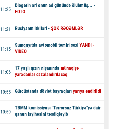
Blogerin əri onun ad günündə ölübmüş... -
11:25
FOTO
Rusiyanın itkiləri -
ŞOK RƏQƏMLƏR
11:21
Sumqayıtda avtomobil təmiri sexi
YANDI -
11:15
VİDEO
17 yaşlı qızın nişanında
münaqişə
11:06
yaradanlar cəzalandırılacaq
Gürcüstanda dövlət bayraqları
yarıya endirildi
10:55
TBMM komissiyası "Terrorsuz Türkiyə"yə dair
10:50
qanun layihəsini təsdiqləyib