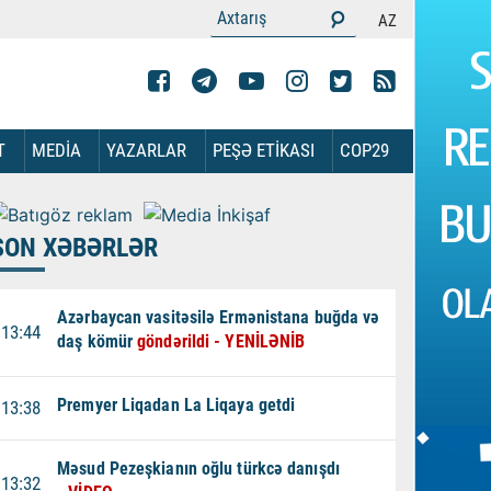
AZ
T
MEDİA
YAZARLAR
PEŞƏ ETİKASI
COP29
SON XƏBƏRLƏR
Azərbaycan vasitəsilə Ermənistana buğda və
13:44
daş kömür
göndərildi - YENİLƏNİB
Premyer Liqadan La Liqaya getdi
13:38
Məsud Pezeşkianın oğlu türkcə danışdı
13:32