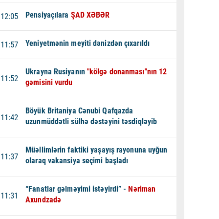
Pensiyaçılara
ŞAD XƏBƏR
12:05
Yeniyetmənin meyiti dənizdən çıxarıldı
11:57
Ukrayna Rusiyanın
"kölgə donanması"nın 12
11:52
gəmisini vurdu
Böyük Britaniya Cənubi Qafqazda
11:42
uzunmüddətli sülhə dəstəyini təsdiqləyib
Müəllimlərin faktiki yaşayış rayonuna uyğun
11:37
olaraq vakansiya seçimi başladı
“Fanatlar gəlməyimi istəyirdi” -
Nəriman
11:31
Axundzadə