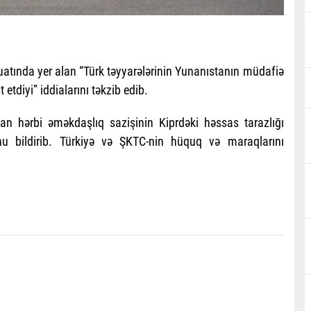
uatında yer alan “Türk təyyarələrinin Yunanıstanın müdafiə
 etdiyi” iddialarını təkzib edib.
an hərbi əməkdaşlıq sazişinin Kiprdəki həssas tarazlığı
 bildirib. Türkiyə və ŞKTC-nin hüquq və maraqlarını