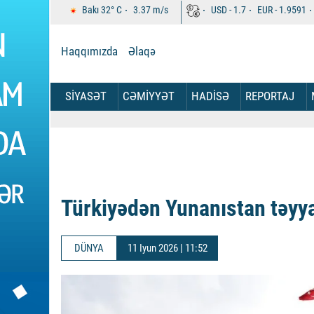
Bakı
32°
C
3.37
m/s
USD -
1.7
EUR -
1.9591
Haqqımızda
Əlaqə
SİYASƏT
CƏMİYYƏT
HADİSƏ
REPORTAJ
Türkiyədən Yunanıstan təyyar
DÜNYA
11 Iyun 2026 | 11:52