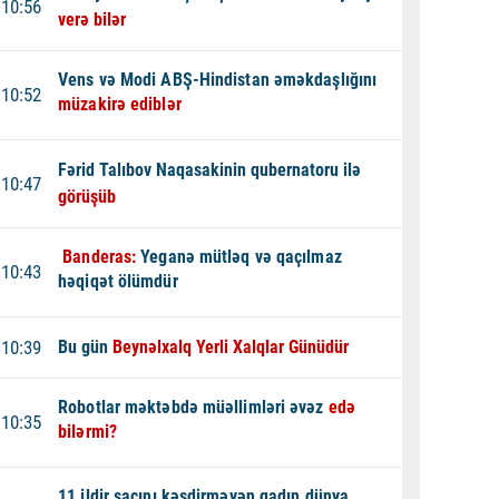
10:56
verə bilər
Vens və Modi ABŞ-Hindistan əməkdaşlığını
10:52
müzakirə ediblər
Fərid Talıbov Naqasakinin qubernatoru ilə
10:47
görüşüb
Banderas:
Yeganə mütləq və qaçılmaz
10:43
həqiqət ölümdür
10:39
Bu gün
Beynəlxalq Yerli Xalqlar Günüdür
Robotlar məktəbdə müəllimləri əvəz
edə
10:35
bilərmi?
11 ildir saçını kəsdirməyən qadın dünya