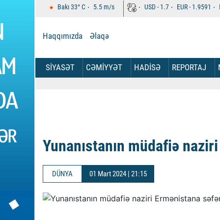
Bakı
33°
C
5.5
m/s
USD -
1.7
EUR -
1.9591
Haqqımızda
Əlaqə
SİYASƏT
CƏMİYYƏT
HADİSƏ
REPORTAJ
Yunanıstanın müdafiə naziri
DÜNYA
01 Mart 2024 | 21:15