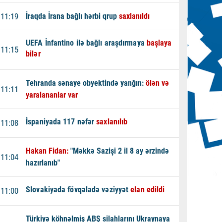
11:19
İraqda İrana bağlı hərbi qrup
saxlanıldı
UEFA İnfantino ilə bağlı araşdırmaya
başlaya
11:15
bilər
Tehranda sənaye obyektində yanğın:
ölən və
11:11
yaralananlar var
İspaniyada 117 nəfər
saxlanılıb
11:08
Hakan Fidan:
"Məkkə Sazişi 2 il 8 ay ərzində
11:04
hazırlanıb"
Slovakiyada fövqəladə vəziyyət
elan edildi
11:00
Türkiyə köhnəlmiş ABŞ silahlarını Ukraynaya