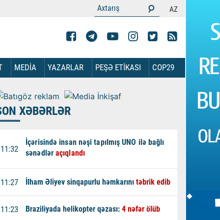
AZ
T
MEDİA
YAZARLAR
PEŞƏ ETİKASI
COP29
SON XƏBƏRLƏR
İçərisində insan nəşi tapılmış UNO ilə bağlı
11:32
sənədlər
açıqlandı
11:27
İlham Əliyev sinqapurlu həmkarını
təbrik edib
11:23
Braziliyada helikopter qəzası:
4 nəfər ölüb