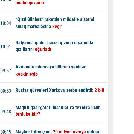
medal qazanıb
“Qızıl Günbəz” raketdən müdafiə sistemi
10:04
sınaq mərhələsinə
keçir
Salyanda qadın bacısı qızının nişanında
10:01
qızıllarını
oğurladı
Avropada miqrasiya böhranı yenidən
09:57
kəskinləşib
Rusiya qüvvələri Xarkova zərbə endirdi:
2 ölü
09:53
Maqnit qasırğaları insanlar və texnika üçün
09:48
təhlükəlidir?
09:45
Məşhur futbolçunu
20 milyon avroya
aldılar