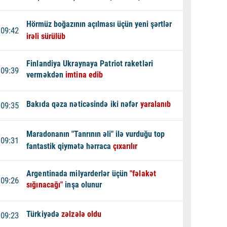
Hörmüz boğazının açılması üçün yeni şərtlər
09:42
irəli sürülüb
Finlandiya Ukraynaya Patriot raketləri
09:39
verməkdən
imtina edib
Bakıda qəza nəticəsində iki nəfər
yaralanıb
09:35
Maradonanın "Tanrının əli" ilə vurduğu top
09:31
fantastik qiymətə hərraca
çıxarılır
Argentinada milyarderlər üçün
"fəlakət
09:26
sığınacağı"
inşa olunur
Türkiyədə
zəlzələ oldu
09:23