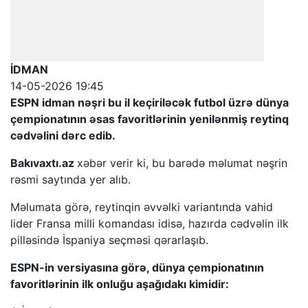
İDMAN
14-05-2026 19:45
ESPN idman nəşri bu il keçiriləcək futbol üzrə dünya
çempionatının əsas favoritlərinin yenilənmiş reytinq
cədvəlini dərc edib.
Bakıvaxtı.az
xəbər verir ki, bu barədə məlumat nəşrin
rəsmi saytında yer alıb.
Məlumata görə, reytinqin əvvəlki variantında vahid
lider Fransa milli komandası idisə, hazırda cədvəlin ilk
pilləsində İspaniya seçməsi qərarlaşıb.
ESPN-in versiyasına görə, dünya çempionatının
favoritlərinin ilk onluğu aşağıdakı kimidir: