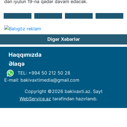
dən iyulun 19-na qədər davam edəcək.
Digər Xəbərlər
Haqqımızda
Əlaqə
TEL: +994 50 212 50 28
E-mail: bakivaxtimedia
@
gmail.com
Copyright ©
2026 bakivaxti.az. Sayt
WebService.az
tərəfindən hazırlanıb.