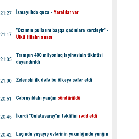
İsmayıllıda qəza -
Yaralılar var
21:27
"Qızımın pullarını başqa qadınlara xərcləyir" -
21:17
Ülkü Hilalın anası
Trampın 400 milyonluq layihəsinin tikintisi
21:05
dayandırıldı
Zelenski ilk dəfə bu ölkəyə səfər etdi
21:00
Cəbrayıldakı yanğın
söndürüldü
20:51
İkardi "Qalatasaray"ın təklifini
rədd etdi
20:45
Laçında yaşayış evlərinin yaxınlığında yanğın
20:42