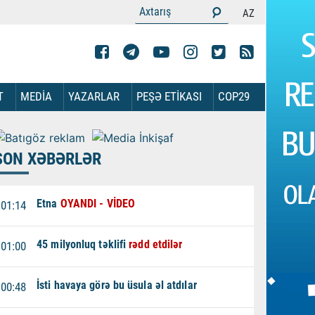
AZ
T
MEDİA
YAZARLAR
PEŞƏ ETİKASI
COP29
SON XƏBƏRLƏR
Etna
OYANDI - VİDEO
01:14
45 milyonluq təklifi
rədd etdilər
01:00
İsti havaya görə bu üsula əl atdılar
00:48