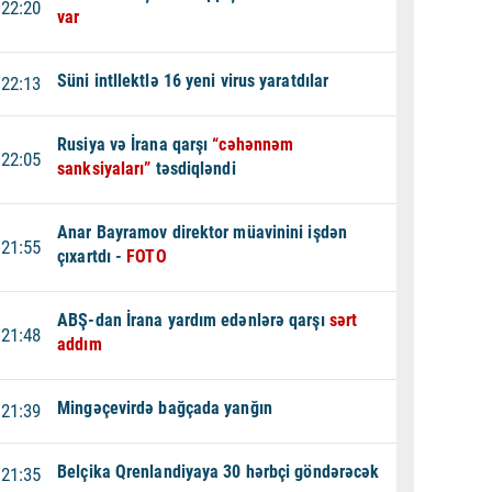
22:20
var
Süni intllektlə 16 yeni virus yaratdılar
22:13
Rusiya və İrana qarşı
“cəhənnəm
22:05
sanksiyaları”
təsdiqləndi
Anar Bayramov direktor müavinini işdən
21:55
çıxartdı -
FOTO
ABŞ-dan İrana yardım edənlərə qarşı
sərt
21:48
addım
Mingəçevirdə bağçada yanğın
21:39
Belçika Qrenlandiyaya 30 hərbçi göndərəcək
21:35