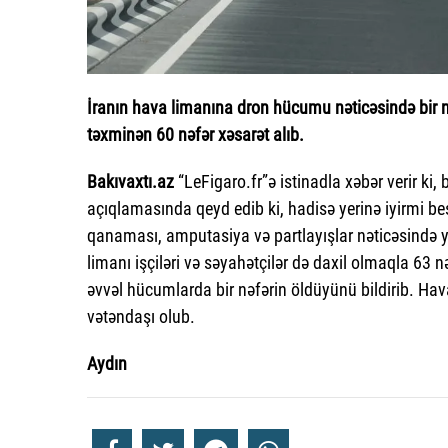
İranın hava limanına dron hücumu nəticəsində bir n
təxminən 60 nəfər xəsarət alıb.
Bakıvaxtı.az
“LeFigaro.fr”ə istinadla xəbər verir ki,
açıqlamasında qeyd edib ki, hadisə yerinə iyirmi beş
qanaması, amputasiya və partlayışlar nəticəsində y
limanı işçiləri və səyahətçilər də daxil olmaqla 63 
əvvəl hücumlarda bir nəfərin öldüyünü bildirib. Ha
vətəndaşı olub.
Aydın