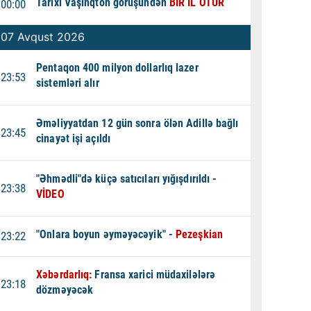
Tarixi Vaşinqton görüşündən
BİR İL ÖTÜR
00:00
07 Avqust 2026
Pentaqon 400 milyon dollarlıq lazer
23:53
sistemləri alır
Əməliyyatdan 12 gün sonra ölən Adillə bağlı
23:45
cinayət işi açıldı
"Əhmədli"də küçə satıcıları yığışdırıldı -
23:38
VİDEO
"Onlara boyun əyməyəcəyik" -
Pezeşkian
23:22
Xəbərdarlıq:
Fransa xarici müdaxilələrə
23:18
dözməyəcək