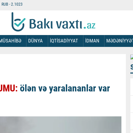
RUB -
2.1023
MÜSAHİBƏ
DÜNYA
İQTİSADİYYAT
İDMAN
MƏDƏNİYYƏ
UMU:
ölən və yaralananlar var