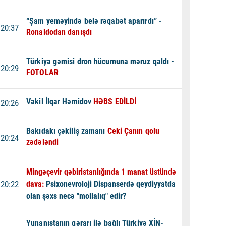
“Şam yeməyində belə rəqabət aparırdı” -
20:37
Ronaldodan danışdı
Türkiyə gəmisi dron hücumuna məruz qaldı -
20:29
FOTOLAR
Vəkil İlqar Həmidov
HƏBS EDİLDİ
20:26
Bakıdakı çəkiliş zamanı
Ceki Çanın qolu
20:24
zədələndi
Mingəçevir qəbiristanlığında 1 manat üstündə
20:22
dava:
Psixonevroloji Dispanserdə qeydiyyatda
olan şəxs necə "mollalıq" edir?
Yunanıstanın qərarı ilə bağlı Türkiyə XİN-