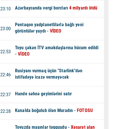
Azərbaycanda vergi borcları
4 milyardı ötdü
23:10
Pentaqon yadplanetlilərlə bağlı yeni
23:00
görüntülər yaydı -
VİDEO
Toyu çəkən İTV əməkdaşlarına hücum edildi
22:53
-
VİDEO
Rusiyanı vurmaq üçün "Starlink"dən
22:46
istifadəyə icazə verməyəcək
Hande səhnə geyimlərini satır
22:37
Kanalda boğulub ölən Muradın -
FOTOSU
22:28
Tovuzda maşınlar toqquşdu -
Xəsarət alan