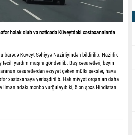
əfər həlak olub və nəticədə Küveytdəki xəstəxanalarda
 bu barədə Küveyt Səhiyyə Nazirliyindən bildirilib. Nazirlik
 təcili yardım maşını göndərilib. Baş xəsarətləri, beyin
aranan xəsarətlərdən əziyyət çəkən mülki şəxslər, hava
nəfər xəstəxanaya yerləşdirilib. Hakimiyyət orqanları daha
va limanındakı mənbə vurğulayıb ki, ölən şəxs Hindistan