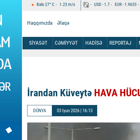
Bakı
27°
C
1.23
m/s
USD -
1.7
EUR -
1.9633
Haqqımızda
Əlaqə
SİYASƏT
CƏMİYYƏT
HADİSƏ
REPORTAJ
İrandan Küveytə
HAVA HÜC
DÜNYA
03 Iyun 2026 | 16:13