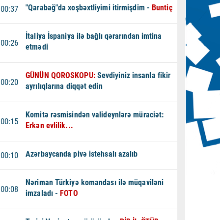
"Qarabağ"da xoşbəxtliyimi itirmişdim -
Buntiç
00:37
İtaliya İspaniya ilə bağlı qərarından imtina
00:26
etmədi
GÜNÜN QOROSKOPU:
Sevdiyiniz insanla fikir
00:20
ayrılıqlarına diqqət edin
Komitə rəsmisindən valideynlərə müraciət:
00:15
Erkən evlilik...
Azərbaycanda pivə istehsalı azalıb
00:10
Nəriman Türkiyə komandası ilə müqaviləni
00:08
imzaladı -
FOTO