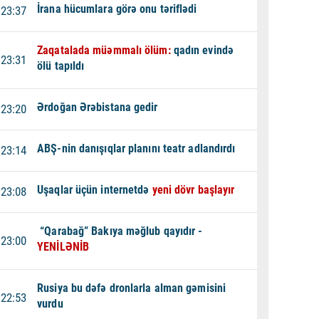
İrana hücumlara görə onu təriflədi
23:37
Zaqatalada müəmmalı ölüm:
qadın evində
23:31
ölü tapıldı
Ərdoğan Ərəbistana gedir
23:20
ABŞ-nin danışıqlar planını teatr adlandırdı
23:14
Uşaqlar üçün internetdə
yeni dövr başlayır
23:08
“Qarabağ” Bakıya məğlub qayıdır -
23:00
YENİLƏNİB
Rusiya bu dəfə dronlarla alman gəmisini
22:53
vurdu