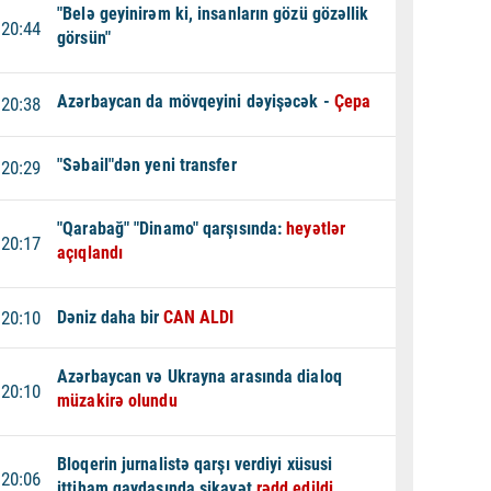
"Belə geyinirəm ki, insanların gözü gözəllik
20:44
görsün"
Azərbaycan da mövqeyini dəyişəcək -
Çepa
20:38
"Səbail"dən yeni transfer
20:29
"Qarabağ" "Dinamo" qarşısında:
heyətlər
20:17
açıqlandı
20:10
Dəniz daha bir
CAN ALDI
Azərbaycan və Ukrayna arasında dialoq
20:10
müzakirə olundu
Bloqerin jurnalistə qarşı verdiyi xüsusi
20:06
ittiham qaydasında şikayət
rədd edildi