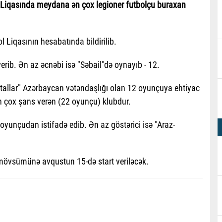
iqasında meydana ən çox legioner futbolçu buraxan
l Liqasının hesabatında bildirilib.
ib. Ən az əcnəbi isə "Səbail"də oynayıb - 12.
artallar" Azərbaycan vətəndaşlığı olan 12 oyunçuya ehtiyac
n çox şans verən (22 oyunçu) klubdur.
yunçudan istifadə edib. Ən az göstərici isə "Araz-
mövsümünə avqustun 15-də start veriləcək.