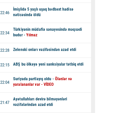
İmişlidə 5 yaşlı uşaq bədbəxt hadisə
22:46
nəticəsində öldü
Türkiyənin müdafiə sənayesində məqsədi
22:34
budur -
Yılmaz
Zelenski onları vəzifəsindən azad etdi
22:28
ABŞ bu ölkəyə yeni sanksiyalar tətbiq etdi
22:15
Suriyada partlayış oldu -
Ölənlər və
22:04
yaralananlar var - VİDEO
Ayətullahları devirə bilməyənləri
21:47
vəzifələrindən azad etdi