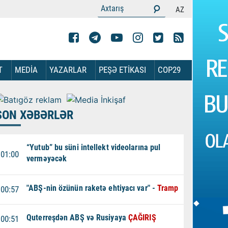
AZ
T
MEDİA
YAZARLAR
PEŞƏ ETİKASI
COP29
SON XƏBƏRLƏR
“Yutub” bu süni intellekt videolarına pul
01:00
verməyəcək
"ABŞ-nin özünün raketə ehtiyacı var" -
Tramp
00:57
Quterreşdən ABŞ və Rusiyaya
ÇAĞIRIŞ
00:51