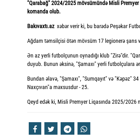
"Qarabağ" 2024/2025 mövsümündə Misli Premyer L
komanda olub.
Bakıvaxtı.az
xəbər verir ki, bu barədə Peşəkar Futbo
Ağdam təmsilçisi ötən mövsüm 17 legionerə şans ver
Ən az yerli futbolçunun oynadığı klub "Zirə"dir. "Q
duyub. Bunun əksinə, "Şamaxı" yerli futbolçulara ə
Bundan əlavə, "Şamaxı", "Sumqayıt" və "Kəpəz" 34 o
Naxçıvan"a məxsusdur - 25.
Qeyd edək ki, Misli Premyer Liqasında 2025/2026 