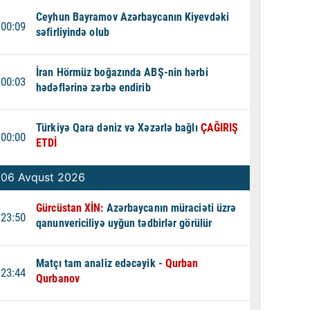
Ceyhun Bayramov Azərbaycanın Kiyevdəki
00:09
səfirliyində olub
İran Hörmüz boğazında ABŞ-nin hərbi
00:03
hədəflərinə zərbə endirib
Türkiyə Qara dəniz və Xəzərlə bağlı
ÇAĞIRIŞ
00:00
ETDİ
06 Avqust 2026
Gürcüstan XİN:
Azərbaycanın müraciəti üzrə
23:50
qanunvericiliyə uyğun tədbirlər görülür
Matçı tam analiz edəcəyik -
Qurban
23:44
Qurbanov