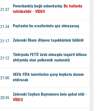
Poverbankla bağlı xəbərdarlıq:
Bu hallarda
21:37
təhlükəlidir - VİDEO
Paytaxtın bu ərazilərində qaz olmayacaq
21:34
Zelenski İlham Əliyevə təşəkkürünü bildirdi
21:17
Türkiyədə FETÖ üzvü olmaqda təqsirli bilinən
21:12
ehtiyatda olan polkovnik saxlanılıb
UEFA FİFA turnirlərinə qarşı boykotu davam
21:00
etdirəcək
Zelenski Ceyhun Bayramovu belə qəbul etdi -
20:55
VİDEO