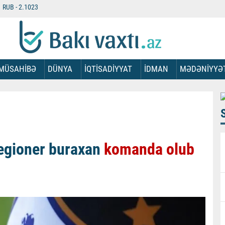
RUB -
2.1023
MÜSAHİBƏ
DÜNYA
İQTİSADİYYAT
İDMAN
MƏDƏNİYYƏ
egioner buraxan
komanda olub