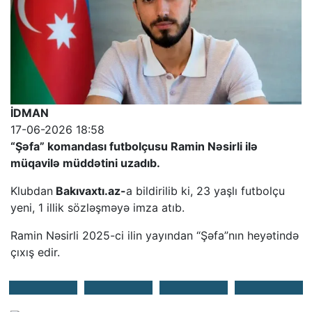
İDMAN
17-06-2026 18:58
“Şəfa” komandası futbolçusu Ramin Nəsirli ilə
müqavilə müddətini uzadıb.
Klubdan
Bakıvaxtı.az-
a bildirilib ki, 23 yaşlı futbolçu
yeni, 1 illik sözləşməyə imza atıb.
Ramin Nəsirli 2025-ci ilin yayından “Şəfa”nın heyətində
çıxış edir.