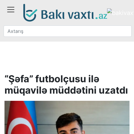
“Şəfa” futbolçusu ilə
müqavilə müddətini uzatdı