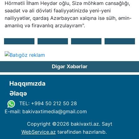
Hörmətli İlham Heydər oğlu, Sizə möhkəm cansağlığı,
səadət və ali dövləti fəaliyyətinizdə yeni-yeni
nailiyyətlər, qardaş Azərbaycan xalqına isə sülh, əmin-
amanlıq və firavanlıq arzulayıram".
Digər Xəbərlər
Haqqımızda
Əlaqə
TEL: +994 50 212 50 28
E-mail: bakivaxtimedia
@
gmail.com
Copyright ©
2026 bakivaxti.az. Sayt
WebService.az
tərəfindən hazırlanıb.