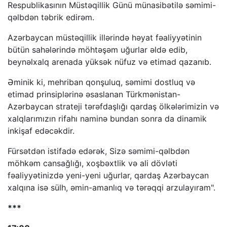
Respublikasının Müstəqillik Günü münasibətilə səmimi-
qəlbdən təbrik edirəm.
Azərbaycan müstəqillik illərində həyat fəaliyyətinin
bütün sahələrində möhtəşəm uğurlar əldə edib,
beynəlxalq arenada yüksək nüfuz və etimad qazanıb.
Əminik ki, mehriban qonşuluq, səmimi dostluq və
etimad prinsiplərinə əsaslanan Türkmənistan-
Azərbaycan strateji tərəfdaşlığı qardaş ölkələrimizin və
xalqlarımızın rifahı naminə bundan sonra da dinamik
inkişaf edəcəkdir.
Fürsətdən istifadə edərək, Sizə səmimi-qəlbdən
möhkəm cansağlığı, xoşbəxtlik və ali dövləti
fəaliyyətinizdə yeni-yeni uğurlar, qardaş Azərbaycan
xalqına isə sülh, əmin-amanlıq və tərəqqi arzulayıram".
***