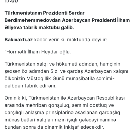
17:00
Türkmənistanın Prezidenti Sərdar
Berdiməhəmmədovdan Azərbaycan Prezidenti İlham
Əliyevə təbrik məktubu gəlib.
Bakıvaxtı.az
xəbər verir ki, məktubda deyilir:
"Hörmətli İlham Heydər oğlu.
Türkmənistan xalqı və hökuməti adından, həmçinin
şəxsən öz adımdan Sizi və qardaş Azərbaycan xalqını
ölkənizin Müstəqillik Günü münasibətilə səmimi-
qəlbdən təbrik edirəm.
Əminik ki, Türkmənistan ilə Azərbaycan Respublikası
arasında mehriban qonşuluq, səmimi dostluq və
qarşılıqlı anlaşma prinsiplərinə əsaslanan qardaşlıq
münasibətləri xalqlarımızın işıqlı gələcəyi naminə
bundan sonra da dinamik inkişaf edəcəkdir.