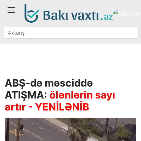
ABŞ-də məsciddə
ATIŞMA:
ölənlərin sayı
artır - YENİLƏNİB