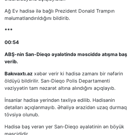
Ağ Ev hadisə ilə bağlı Prezident Donald Trampın
məlumatlandırıldığını bildirib.
***
00:54
ABŞ-nin San-Dieqo əyalətində məsciddə atışma baş
verib.
Bakıvaxtı.az
xəbər verir ki hadisə zamanı bir nəfərin
öldüyü bildirilir. San-Dieqo Polis Departamenti
vəziyyətin tam nəzarət altına alındığını açıqlayıb.
İnsanlar hadisə yerindən təxliyə edilib. Hadisənin
detalları açıqlanmayıb. Əhaliyə ərazidən uzaq durmaq
tövsiyə olunub.
Hadisə baş verən yer San-Dieqo əyalətinin ən böyük
məscididir.