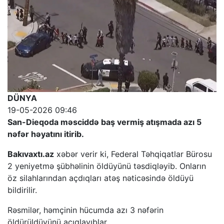
DÜNYA
19-05-2026 09:46
San-Dieqoda məsciddə baş vermiş atışmada azı 5
nəfər həyatını itirib.
Bakıvaxtı.az
xəbər verir ki, Federal Təhqiqatlar Bürosu
2 yeniyetmə şübhəlinin öldüyünü təsdiqləyib. Onların
öz silahlarından açdıqları atəş nəticəsində öldüyü
bildirilir.
Rəsmilər, həmçinin hücumda azı 3 nəfərin
öldürüldüyünü açıqlayıblar.