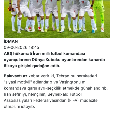
İDMAN
09-06-2026 18:45
ABŞ hökuməti İran milli futbol komandası
oyunçularının Dünya Kuboku oyunlarından kənarda
ölkəyə girişini qadağan edib.
Bakıvaxtı.az
xəbər verir ki, Tehran bu hərəkətləri
"siyasi motivli" adlandırıb və Vaşinqtonu milli
komandaya qarşı ayrı-seçkilik etməkdə günahlandırıb.
İran səfirliyi, həmçinin, Beynəlxalq Futbol
Assosiasiyaları Federasiyasından (FIFA) müdaxilə
etməsini istəyib.