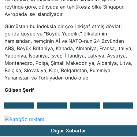
reytinqə görə, dünyada ən təhlükəsiz ölkə Sinqapur,
Avropada isə İslandiyadır.
Gürcüstan bu indekslə bir çox inkişaf etmiş dövləti
geridə qoyub və "Böyük Yeddilik" ölkələrinin
hamısından, həmçinin Aİ və NATO-nun 24 üzvündən –
ABŞ, Böyük Britaniya, Kanada, Almaniya, Fransa, İtaliya,
Yaponiya, İspaniya, İsveç, İrlandiya, Latviya, Avstriya,
Monteneqro, Polşa, Şimali Makedoniya, Albaniya, Litva,
Belçika, Slovakiya, Kipr, Bolqarıstan, Rumıniya,
Yunanıstan və Türkiyədən öndə olub.
Gülşən Şərif
Digər Xəbərlər