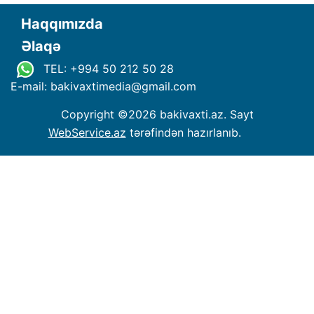
Haqqımızda
Əlaqə
TEL: +994 50 212 50 28
E-mail: bakivaxtimedia
@
gmail.com
Copyright ©
2026 bakivaxti.az. Sayt
WebService.az
tərəfindən hazırlanıb.