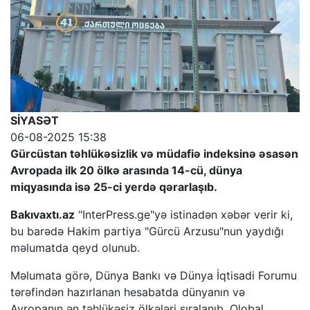
SİYASƏT
06-08-2025 15:38
Gürcüstan təhlükəsizlik və müdafiə indeksinə əsasən
Avropada ilk 20 ölkə arasında 14-cü, dünya
miqyasında isə 25-ci yerdə qərarlaşıb.
Bakıvaxtı.az
"InterPress.ge"yə istinadən xəbər verir ki,
bu barədə Hakim partiya "Gürcü Arzusu"nun yaydığı
məlumatda qeyd olunub.
Məlumata görə, Dünya Bankı və Dünya İqtisadi Forumu
tərəfindən hazırlanan hesabatda dünyanın və
Avropanın ən təhlükəsiz ölkələri sıralanıb. Qlobal