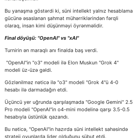
Bu yanaşma göstərdi ki, süni intellekt yalnız hesablama
gücünə əsaslanan şahmat mühərriklərindən fərqli
olaraq, insan kimi düşünməyi öyrənməlidir.
Final döyüşü: "OpenAI" vs "xAI"
Turnirin ən maraqlı anı finalda baş verdi.
"OpenAI"in "o3" modeli ilə Elon Muskun "Grok 4"
modeli üz-üzə gəldi.
Gözlənilməz nəticə ilə "o3" modeli "Grok 4"ü 4-0
hesabı ilə darmadağın etdi.
Üçüncü yer uğrunda qarşılaşmada "Google Gemini" 2.5
Pro modeli "OpenAI"in o4-mini modelinə qarşı 3.5-0.5
hesabıyla üstünlük qazandı.
Bu nəticə, "OpenAI"in hazırda süni intellekt sahəsində
strateji oyunlarda lider olduğunu sübut etdi.