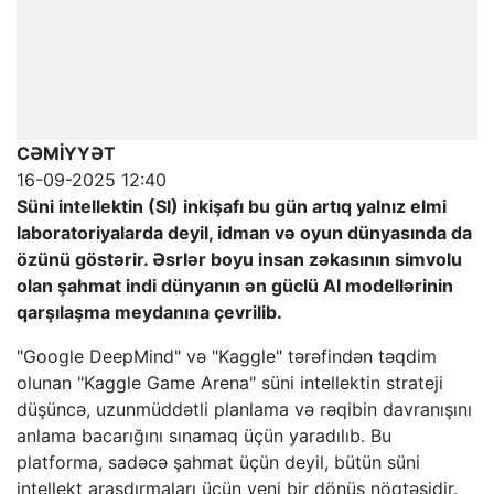
CƏMİYYƏT
16-09-2025 12:40
Süni intellektin (SI) inkişafı bu gün artıq yalnız elmi
laboratoriyalarda deyil, idman və oyun dünyasında da
özünü göstərir. Əsrlər boyu insan zəkasının simvolu
olan şahmat indi dünyanın ən güclü AI modellərinin
qarşılaşma meydanına çevrilib.
"Google DeepMind" və "Kaggle" tərəfindən təqdim
olunan "Kaggle Game Arena" süni intellektin strateji
düşüncə, uzunmüddətli planlama və rəqibin davranışını
anlama bacarığını sınamaq üçün yaradılıb. Bu
platforma, sadəcə şahmat üçün deyil, bütün süni
intellekt araşdırmaları üçün yeni bir dönüş nöqtəsidir.