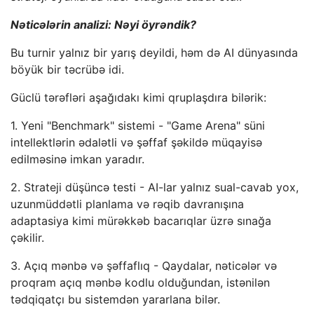
Nəticələrin analizi: Nəyi öyrəndik?
Bu turnir yalnız bir yarış deyildi, həm də AI dünyasında
böyük bir təcrübə idi.
Güclü tərəfləri aşağıdakı kimi qruplaşdıra bilərik:
1. Yeni "Benchmark" sistemi - "Game Arena" süni
intellektlərin ədalətli və şəffaf şəkildə müqayisə
edilməsinə imkan yaradır.
2. Strateji düşüncə testi - AI-lar yalnız sual-cavab yox,
uzunmüddətli planlama və rəqib davranışına
adaptasiya kimi mürəkkəb bacarıqlar üzrə sınağa
çəkilir.
3. Açıq mənbə və şəffaflıq - Qaydalar, nəticələr və
proqram açıq mənbə kodlu olduğundan, istənilən
tədqiqatçı bu sistemdən yararlana bilər.