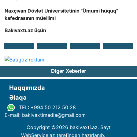
Naxçıvan Dövlət Universitetinin "Ümumi hüquq"
kafedrasının müəllimi
Bakıvaxtı.az üçün
Digər Xəbərlər
Haqqımızda
Əlaqə
TEL: +994 50 212 50 28
E-mail: bakivaxtimedia
@
gmail.com
Copyright ©
2026 bakivaxti.az. Sayt
WebService.az
tərəfindən hazırlanıb.