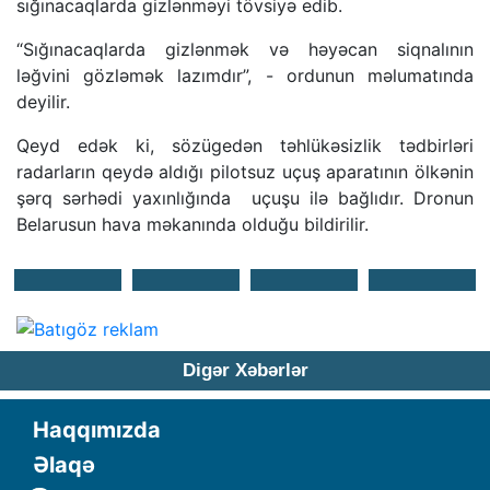
sığınacaqlarda gizlənməyi tövsiyə edib.
“Sığınacaqlarda gizlənmək və həyəcan siqnalının
ləğvini gözləmək lazımdır”, - ordunun məlumatında
deyilir.
Qeyd edək ki, sözügedən təhlükəsizlik tədbirləri
radarların qeydə aldığı pilotsuz uçuş aparatının ölkənin
şərq sərhədi yaxınlığında uçuşu ilə bağlıdır. Dronun
Belarusun hava məkanında olduğu bildirilir.
Digər Xəbərlər
Haqqımızda
Əlaqə