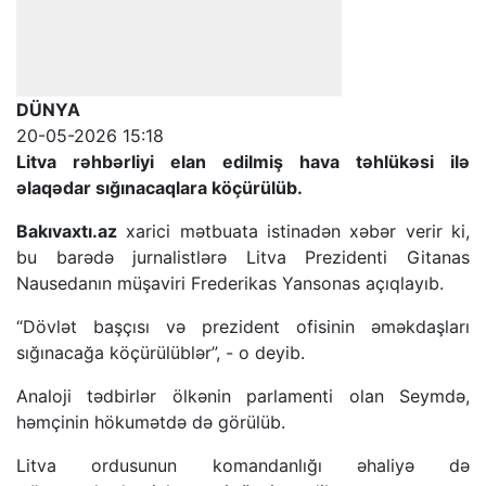
DÜNYA
20-05-2026 15:18
Litva rəhbərliyi elan edilmiş hava təhlükəsi ilə
əlaqədar sığınacaqlara köçürülüb.
Bakıvaxtı.az
xarici mətbuata istinadən xəbər verir ki,
bu barədə jurnalistlərə Litva Prezidenti Gitanas
Nausedanın müşaviri Frederikas Yansonas açıqlayıb.
“Dövlət başçısı və prezident ofisinin əməkdaşları
sığınacağa köçürülüblər”, - o deyib.
Analoji tədbirlər ölkənin parlamenti olan Seymdə,
həmçinin hökumətdə də görülüb.
Litva ordusunun komandanlığı əhaliyə də