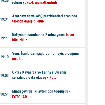
19:36
rolunu
yüksək qiymətləndirib
Azərbaycan və ABŞ prezidentləri arasında
19:31
telefon danışığı olub
İtaliyanın cənubunda 2 minə yaxın
insan
19:21
köçürülüb
Vens İranla danışıqlarda irəliləyiş olduğunu
19:10
açıqladı
Oktay Kaynarca və Fahriyə Evcənin
19:03
serialında o da olacaq -
Foto
Mingəçevirdə iki avtomobil toqquşdu -
18:51
FOTOLAR