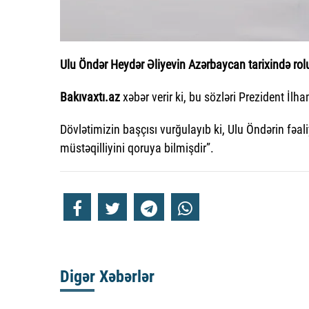
Ulu Öndər Heydər Əliyevin Azərbaycan tarixində rol
Bakıvaxtı.az
xəbər verir ki, bu sözləri Prezident İl
Dövlətimizin başçısı vurğulayıb ki, Ulu Öndərin fəal
müstəqilliyini qoruya bilmişdir”.
Digər Xəbərlər