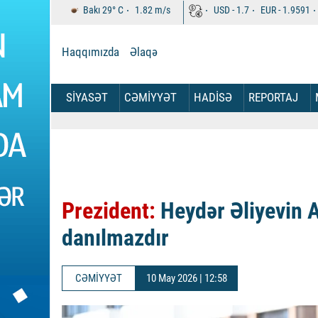
Bakı
29°
C
1.82
m/s
USD -
1.7
EUR -
1.9591
Haqqımızda
Əlaqə
SİYASƏT
CƏMİYYƏT
HADİSƏ
REPORTAJ
Prezident:
Heydər Əliyevin A
danılmazdır
CƏMİYYƏT
10 May 2026 | 12:58