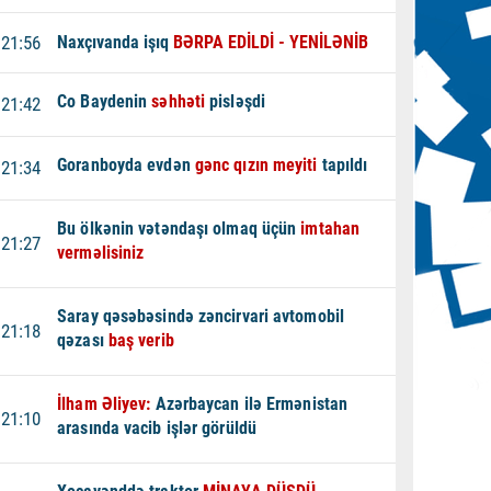
21:56
Naxçıvanda işıq
BƏRPA EDİLDİ - YENİLƏNİB
Co Baydenin
səhhəti
pisləşdi
21:42
Goranboyda evdən
gənc qızın meyiti
tapıldı
21:34
Bu ölkənin vətəndaşı olmaq üçün
imtahan
21:27
verməlisiniz
Saray qəsəbəsində zəncirvari avtomobil
21:18
qəzası
baş verib
İlham Əliyev:
Azərbaycan ilə Ermənistan
21:10
arasında vacib işlər görüldü