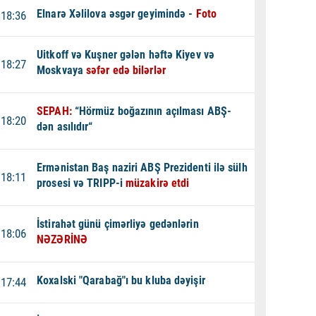
Elnarə Xəlilova əsgər geyimində -
Foto
18:36
Uitkoff və Kuşner gələn həftə Kiyev və
18:27
Moskvaya
səfər edə bilərlər
SEPAH:
“Hörmüz boğazının açılması ABŞ-
18:20
dən asılıdır“
Ermənistan Baş naziri ABŞ Prezidenti ilə sülh
18:11
prosesi və TRIPP-i
müzakirə etdi
İstirahət günü çimərliyə gedənlərin
18:06
NƏZƏRİNƏ
Koxalski "Qarabağ"ı bu kluba dəyişir
17:44