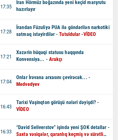
İran Hörmüz boğazında yeni keçid marşrutu
17:35
hazırlayır
İrandan Füzuliyə PUA ilə göndərilən narkotiki
17:28
satmaq istəyirdilər -
Tutuldular -VİDEO
Xəzərin hüquqi statusu haqqında
17:21
Konvensiya... -
Arakçı
Onlar İrəvana arxasını çevirəcək... -
17:04
Medvedyev
Tarixi Vaşinqton görüşü nələri dəyişdi? -
16:43
VİDEO
“David Seliverstov” işində yeni ŞOK detallar -
16:33
Saxta vəsiqələr, qaranlıq keçmiş və sürətli