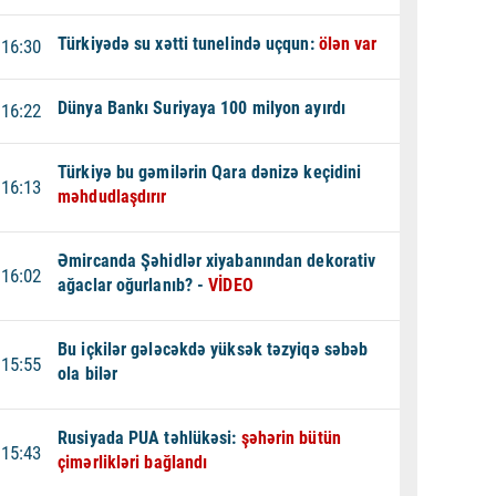
qaçış - VİDEO
Türkiyədə su xətti tunelində uçqun:
ölən var
16:30
Dünya Bankı Suriyaya 100 milyon ayırdı
16:22
Türkiyə bu gəmilərin Qara dənizə keçidini
16:13
məhdudlaşdırır
Əmircanda Şəhidlər xiyabanından dekorativ
16:02
ağaclar oğurlanıb? -
VİDEO
Bu içkilər gələcəkdə yüksək təzyiqə səbəb
15:55
ola bilər
Rusiyada PUA təhlükəsi:
şəhərin bütün
15:43
çimərlikləri bağlandı