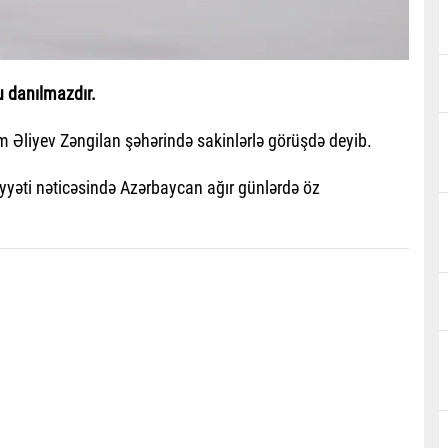
u danılmazdır.
ham Əliyev Zəngilan şəhərində sakinlərlə görüşdə deyib.
iyyəti nəticəsində Azərbaycan ağır günlərdə öz