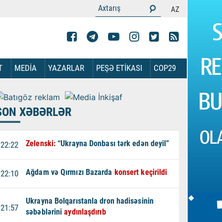
AZ
T
MEDİA
YAZARLAR
PEŞƏ ETİKASI
COP29
SON XƏBƏRLƏR
Zelenski:
“Ukrayna Donbası tərk edən deyil”
22:22
Ağdam və Qırmızı Bazarda
konsert keçirildi
22:10
Ukrayna Bolqarıstanla dron hadisəsinin
21:57
səbəblərini
aydınlaşdırıb