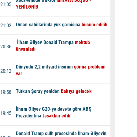
Xocavənddə traktor
MİNAYA DÜŞDÜ -
21:05
YENİLƏNİB
Oman sahillərində yük gəmisinə
hücum edilib
21:02
İlham Əliyev Donald Trampa
məktub
20:36
ünvanladı
Dünyada 2,2 milyard insanın
görmə problemi
20:12
var
Türkan Şoray yenidən
Bakıya gələcək
19:58
İlham Əliyev G20-yə dəvətə görə ABŞ
19:45
Prezidentinə
təşəkkür edib
Donald Tramp sülh prosesində İlham Əliyevin