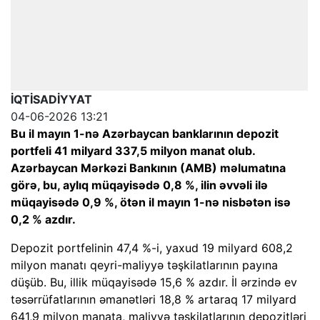
İQTİSADİYYAT
04-06-2026 13:21
Bu il mayın 1-nə Azərbaycan banklarının depozit
portfeli 41 milyard 337,5 milyon manat olub.
Azərbaycan Mərkəzi Bankının (AMB) məlumatına
görə, bu, aylıq müqayisədə 0,8 %, ilin əvvəli ilə
müqayisədə 0,9 %, ötən il mayın 1-nə nisbətən isə
0,2 % azdır.
Depozit portfelinin 47,4 %-i, yaxud 19 milyard 608,2
milyon manatı qeyri-maliyyə təşkilatlarının payına
düşüb. Bu, illik müqayisədə 15,6 % azdır. İl ərzində ev
təsərrüfatlarının əmanətləri 18,8 % artaraq 17 milyard
641,9 milyon manata, maliyyə təşkilatlarının depozitləri