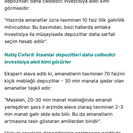
depozitləri daha cəlbedici investisiya aləti kimi
görməsidir:
“Hazırda əmanətlər üzrə təxminən 10 faiz illik gəlirlilik
mövcuddur. Bu baxımdan, bəzi hallarda əmlaka
investisiya ilə müqayisədə depozitlər daha sərfəli
seçim hesab edilir”.
Natiq Cəfərli: İnsanlar depozitləri daha cəlbedici
investisiya aləti kimi görürlər
Ekspert əlavə edib ki, əmanətlərin təxminən 70 faizini
kiçik məbləğli depozitlər - 30 min manata qədər olan
əmanətlər təşkil edir:
“Məsələn, 20-30 min manat məbləğində əmanət
yerləşdirən şəxs il ərzində əlavə olaraq təxminən 2-3
min manat gəlir əldə edə bilir. Bu da əmanətlərin
artmasına təsir göstərən amillərdən biridir”.