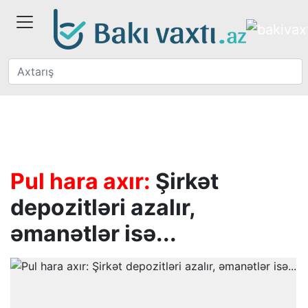
Pul hara axır:
Şirkət
depozitləri azalır,
əmanətlər isə...