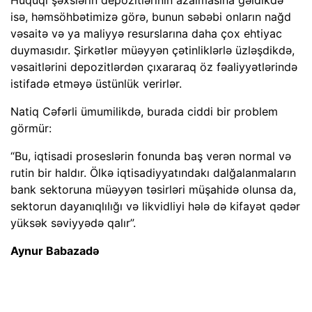
Hüquqi şəxslərin depozitlərinin azalmasına gəldikdə
isə, həmsöhbətimizə görə, bunun səbəbi onların nağd
vəsaitə və ya maliyyə resurslarına daha çox ehtiyac
duymasıdır. Şirkətlər müəyyən çətinliklərlə üzləşdikdə,
vəsaitlərini depozitlərdən çıxararaq öz fəaliyyətlərində
istifadə etməyə üstünlük verirlər.
Natiq Cəfərli ümumilikdə, burada ciddi bir problem
görmür:
“Bu, iqtisadi proseslərin fonunda baş verən normal və
rutin bir haldır. Ölkə iqtisadiyyatındakı dalğalanmaların
bank sektoruna müəyyən təsirləri müşahidə olunsa da,
sektorun dayanıqlılığı və likvidliyi hələ də kifayət qədər
yüksək səviyyədə qalır”.
Aynur Babazadə