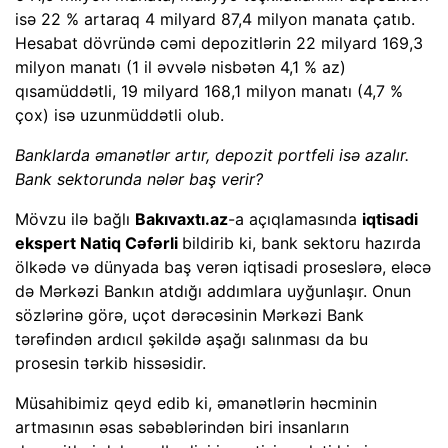
isə 22 % artaraq 4 milyard 87,4 milyon manata çatıb.
Hesabat dövründə cəmi depozitlərin 22 milyard 169,3
milyon manatı (1 il əvvələ nisbətən 4,1 % az)
qısamüddətli, 19 milyard 168,1 milyon manatı (4,7 %
çox) isə uzunmüddətli olub.
Banklarda əmanətlər artır, depozit portfeli isə azalır.
Bank sektorunda nələr baş verir?
Mövzu ilə bağlı
Bakıvaxtı.az
-a açıqlamasında
iqtisadi
ekspert Natiq Cəfərli
bildirib ki, bank sektoru hazırda
ölkədə və dünyada baş verən iqtisadi proseslərə, eləcə
də Mərkəzi Bankın atdığı addımlara uyğunlaşır. Onun
sözlərinə görə, uçot dərəcəsinin Mərkəzi Bank
tərəfindən ardıcıl şəkildə aşağı salınması da bu
prosesin tərkib hissəsidir.
Müsahibimiz qeyd edib ki, əmanətlərin həcminin
artmasının əsas səbəblərindən biri insanların