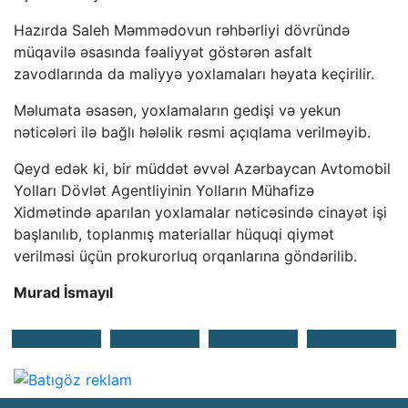
Hazırda Saleh Məmmədovun rəhbərliyi dövründə
müqavilə əsasında fəaliyyət göstərən asfalt
zavodlarında da maliyyə yoxlamaları həyata keçirilir.
Məlumata əsasən, yoxlamaların gedişi və yekun
nəticələri ilə bağlı hələlik rəsmi açıqlama verilməyib.
Qeyd edək ki, bir müddət əvvəl Azərbaycan Avtomobil
Yolları Dövlət Agentliyinin Yolların Mühafizə
Xidmətində aparılan yoxlamalar nəticəsində cinayət işi
başlanılıb, toplanmış materiallar hüquqi qiymət
verilməsi üçün prokurorluq orqanlarına göndərilib.
Murad İsmayıl