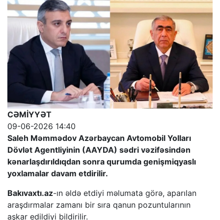
CƏMİYYƏT
09-06-2026 14:40
Saleh Məmmədov Azərbaycan Avtomobil Yolları
Dövlət Agentliyinin (AAYDA) sədri vəzifəsindən
kənarlaşdırıldıqdan sonra qurumda genişmiqyaslı
yoxlamalar davam etdirilir.
Bakıvaxtı.az
-ın əldə etdiyi məlumata görə, aparılan
araşdırmalar zamanı bir sıra qanun pozuntularının
aşkar edildiyi bildirilir.