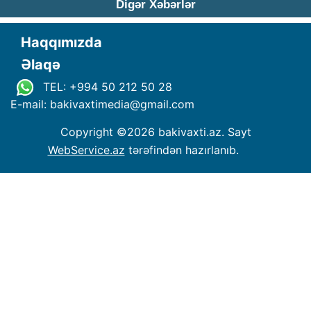
Digər Xəbərlər
Haqqımızda
Əlaqə
TEL: +994 50 212 50 28
E-mail: bakivaxtimedia
@
gmail.com
Copyright ©
2026 bakivaxti.az. Sayt
WebService.az
tərəfindən hazırlanıb.