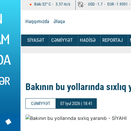
Bakı
32°
C
3.37
m/s
USD -
1.7
EUR -
1.9591
Haqqımızda
Əlaqə
SİYASƏT
CƏMİYYƏT
HADİSƏ
REPORTAJ
Bakının bu yollarında sıxlıq 
CƏMİYYƏT
07 Iyul 2026 | 18:41