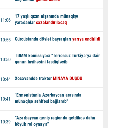
17 yaşlı qızın nişanında münaqişə
11:06
yaradanlar
cəzalandırılacaq
Gürcüstanda dövlət bayraqları
yarıya endirildi
10:55
TBMM komissiyası "Terrorsuz Türkiyə"yə dair
10:50
qanun layihəsini təsdiqləyib
Xocavənddə traktor
MİNAYA DÜŞDÜ
10:44
"Ermənistanla Azərbaycan arasında
10:41
münaqişə səhifəsi bağlanıb"
“Azərbaycan geniş regionda getdikcə daha
10:39
böyük rol oynayır”