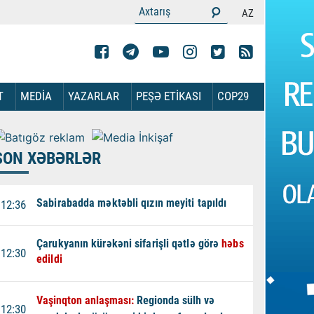
AZ
T
MEDİA
YAZARLAR
PEŞƏ ETİKASI
COP29
SON XƏBƏRLƏR
Sabirabadda məktəbli qızın meyiti tapıldı
12:36
Çarukyanın kürəkəni sifarişli qətlə görə
həbs
12:30
edildi
Vaşinqton anlaşması:
Regionda sülh və
12:30