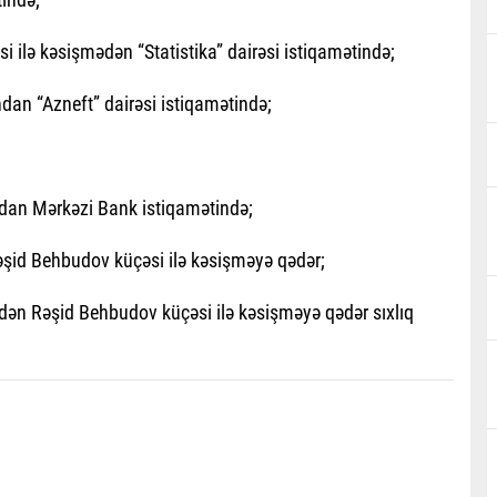
ilə kəsişmədən “Statistika” dairəsi istiqamətində;
dan “Azneft” dairəsi istiqamətində;
ından Mərkəzi Bank istiqamətində;
əşid Behbudov küçəsi ilə kəsişməyə qədər;
ədən Rəşid Behbudov küçəsi ilə kəsişməyə qədər sıxlıq