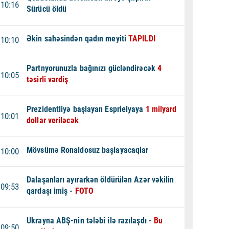
10:16
Sürücü öldü
Əkin sahəsindən qadın meyiti
TAPILDI
10:10
Partnyorunuzla bağınızı gücləndirəcək
4
10:05
təsirli vərdiş
Prezidentliyə başlayan Esprielyaya
1 milyard
10:01
dollar veriləcək
Mövsümə Ronaldosuz başlayacaqlar
10:00
Dalaşanları ayırarkən öldürülən Azər vəkilin
09:53
qardaşı imiş -
FOTO
Ukrayna ABŞ-nin tələbi ilə razılaşdı -
Bu
09:50