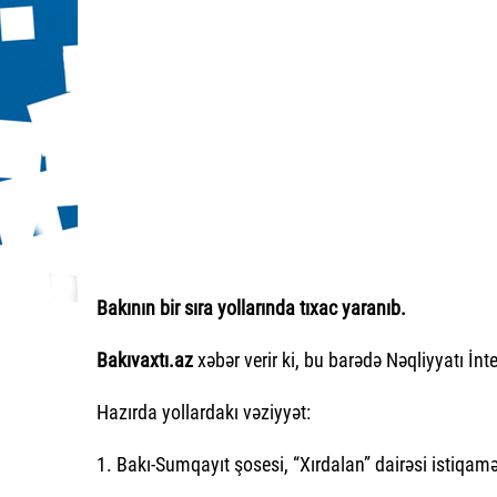
Bakının bir sıra yollarında tıxac yaranıb.
Bakıvaxtı.az
xəbər verir ki, bu barədə Nəqliyyatı İ
Hazırda yollardakı vəziyyət:
1. Bakı-Sumqayıt şosesi, “Xırdalan” dairəsi istiqamə