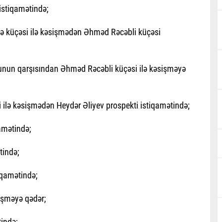
istiqamətində;
 küçəsi ilə kəsişmədən Əhməd Rəcəbli küçəsi
unun qarşısından Əhməd Rəcəbli küçəsi ilə kəsişməyə
 ilə kəsişmədən Heydər Əliyev prospekti istiqamətində;
amətində;
tində;
iqamətində;
sişməyə qədər;
ində;