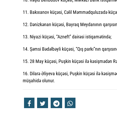
11. Bakıxanov küçəsi, Cəlil Məmmədquluzadə küçəsi 
12. Dənizkənarı küçəsi, Bayraq Meydanının qarşısın
13. Niyazi küçəsi, “Azneft” dairəsi istiqamətində;
14. Şəmsi Bədəlbəyli küçəsi, “Qış parkı”nın qarşıs
15. 28 May küçəsi, Puşkin küçəsi ilə kəsişmədən R
16. Dilarə Əliyeva küçəsi, Puşkin küçəsi ilə kəsişm
müşahidə olunur.