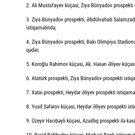
2. Alı Mustafayev küçəsi, Ziya Bünyadov prospekti 
3. Ziya Bünyadov prospekti, Əbdülvahab Salamzadə
istiqamətində;
4. Ziya Bünyadov prospekti, Bakı Olimpiya Stadion
qədər;
5. Koroğlu Rəhimov küçəsi, Ak. Həsən Əliyev küçəsi
6. Atatürk prospekti, Ziya Bünyadov prospekti istiq
7. Xətai prospekti, Heydər Əliyev prospekti istiqamə
8. Yusif Səfərov küçəsi, Heydər Əliyev prospekti ist
9. Üzeyir Hacıbəyli küçəsi, Azadlıq prospekti ilə kə
10. Rəşid Behbudov küçəsi, Mərkəzi Bank istiqamət