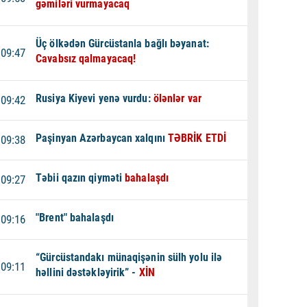
gəmiləri vurmayacaq
Üç ölkədən Gürcüstanla bağlı bəyanat:
09:47
Cavabsız qalmayacaq!
Rusiya Kiyevi yenə vurdu:
ölənlər var
09:42
Paşinyan Azərbaycan xalqını
TƏBRİK ETDİ
09:38
Təbii qazın qiyməti
bahalaşdı
09:27
"Brent" bahalaşdı
09:16
“Gürcüstandakı münaqişənin sülh yolu ilə
09:11
həllini dəstəkləyirik” -
XİN