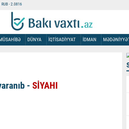
RUB -
2.0816
MÜSAHİBƏ
DÜNYA
İQTİSADİYYAT
İDMAN
MƏDƏNİYYƏ
yaranıb -
SİYAHI