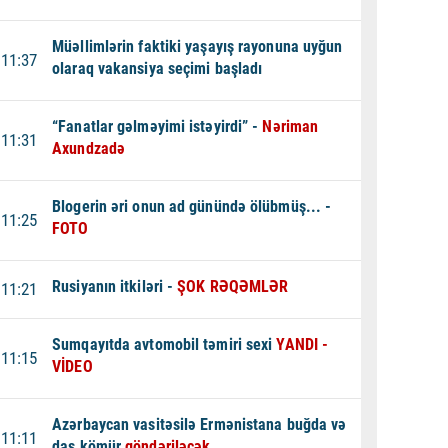
Müəllimlərin faktiki yaşayış rayonuna uyğun
11:37
olaraq vakansiya seçimi başladı
“Fanatlar gəlməyimi istəyirdi” -
Nəriman
11:31
Axundzadə
Blogerin əri onun ad günündə ölübmüş... -
11:25
FOTO
Rusiyanın itkiləri -
ŞOK RƏQƏMLƏR
11:21
Sumqayıtda avtomobil təmiri sexi
YANDI -
11:15
VİDEO
Azərbaycan vasitəsilə Ermənistana buğda və
11:11
daş kömür
göndəriləcək