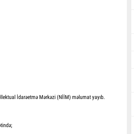
ntellektual İdarəetmə Mərkəzi (NİİM) məlumat yayıb.
tində;