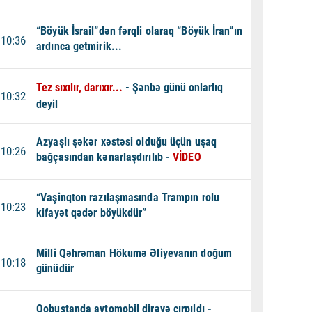
“Böyük İsrail”dən fərqli olaraq “Böyük İran”ın
10:36
ardınca getmirik...
Tez sıxılır, darıxır...
- Şənbə günü onlarlıq
10:32
deyil
Azyaşlı şəkər xəstəsi olduğu üçün uşaq
10:26
bağçasından kənarlaşdırılıb -
VİDEO
“Vaşinqton razılaşmasında Trampın rolu
10:23
kifayət qədər böyükdür”
Milli Qəhrəman Hökumə Əliyevanın doğum
10:18
günüdür
Qobustanda avtomobil dirəyə çırpıldı -