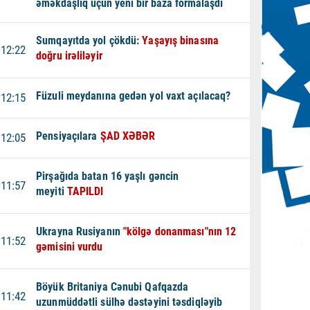
əməkdaşlıq üçün yeni bir baza formalaşdı
Sumqayıtda yol çökdü:
Yaşayış binasına
12:22
doğru irəliləyir
Füzuli meydanına gedən yol vaxt açılacaq?
12:15
Pensiyaçılara
ŞAD XƏBƏR
12:05
Pirşağıda batan 16 yaşlı gəncin
11:57
meyiti
TAPILDI
Ukrayna Rusiyanın
"kölgə donanması"nın 12
11:52
gəmisini vurdu
Böyük Britaniya Cənubi Qafqazda
11:42
uzunmüddətli sülhə dəstəyini təsdiqləyib