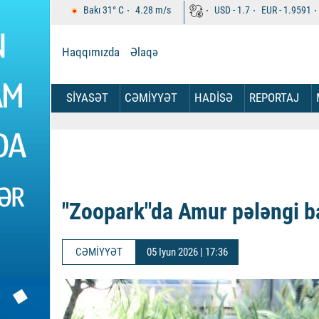
Bakı
31°
C
4.28
m/s
USD -
1.7
EUR -
1.9591
Haqqımızda
Əlaqə
SİYASƏT
CƏMİYYƏT
HADİSƏ
REPORTAJ
"Zoopark"da Amur pələngi b
CƏMİYYƏT
05 Iyun 2026 | 17:36