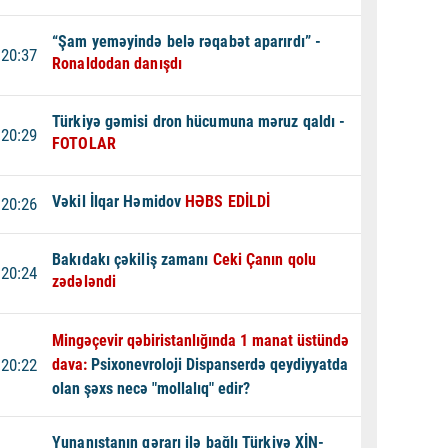
“Şam yeməyində belə rəqabət aparırdı” -
20:37
Ronaldodan danışdı
Türkiyə gəmisi dron hücumuna məruz qaldı -
20:29
FOTOLAR
Vəkil İlqar Həmidov
HƏBS EDİLDİ
20:26
Bakıdakı çəkiliş zamanı
Ceki Çanın qolu
20:24
zədələndi
Mingəçevir qəbiristanlığında 1 manat üstündə
20:22
dava:
Psixonevroloji Dispanserdə qeydiyyatda
olan şəxs necə "mollalıq" edir?
Yunanıstanın qərarı ilə bağlı Türkiyə XİN-