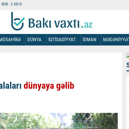
RUB -
2.0816
MÜSAHİBƏ
DÜNYA
İQTİSADİYYAT
İDMAN
MƏDƏNİYYƏ
alaları
dünyaya gəlib