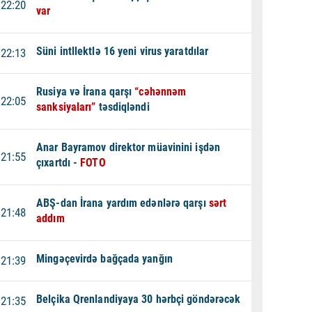
22:20
var
Süni intllektlə 16 yeni virus yaratdılar
22:13
Rusiya və İrana qarşı
“cəhənnəm
22:05
sanksiyaları”
təsdiqləndi
Anar Bayramov direktor müavinini işdən
21:55
çıxartdı -
FOTO
ABŞ-dan İrana yardım edənlərə qarşı
sərt
21:48
addım
Mingəçevirdə bağçada yanğın
21:39
Belçika Qrenlandiyaya 30 hərbçi göndərəcək
21:35