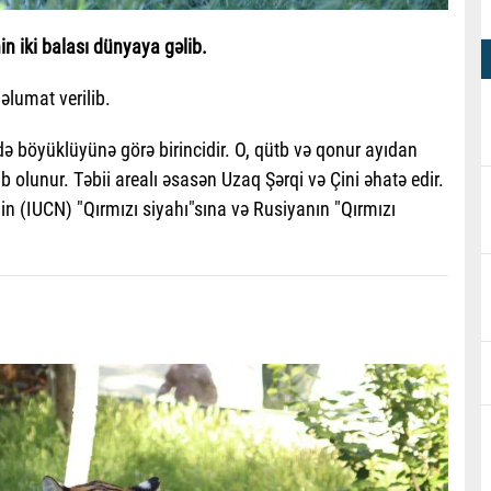
in iki balası dünyaya gəlib.
əlumat verilib.
də böyüklüyünə görə birincidir. O, qütb və qonur ayıdan
olunur. Təbii arealı əsasən Uzaq Şərqi və Çini əhatə edir.
in (IUCN) "Qırmızı siyahı"sına və Rusiyanın "Qırmızı