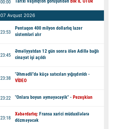
Tarixi Vaşinqton görüşündən
BİR İL ÖTÜR
00:00
07 Avqust 2026
Pentaqon 400 milyon dollarlıq lazer
23:53
sistemləri alır
Əməliyyatdan 12 gün sonra ölən Adillə bağlı
23:45
cinayət işi açıldı
"Əhmədli"də küçə satıcıları yığışdırıldı -
23:38
VİDEO
"Onlara boyun əyməyəcəyik" -
Pezeşkian
23:22
Xəbərdarlıq:
Fransa xarici müdaxilələrə
23:18
dözməyəcək