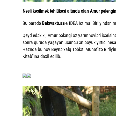
Nəsli kəsilmək təhlükəsi altında olan Amur pələngin
Bu barədə
Bakıvaxtı.az
-a İDEA İctimai Birliyindən m
Qeyd edək ki, Amur pələngi öz yarımnövləri içərisin
sonra quruda yaşayan üçüncü ən böyük yırtıcı hesab 
Hazırda bu növ Beynəlxalq Təbiəti Mühafizə Birliyin
Kitab"ına daxil edilib.