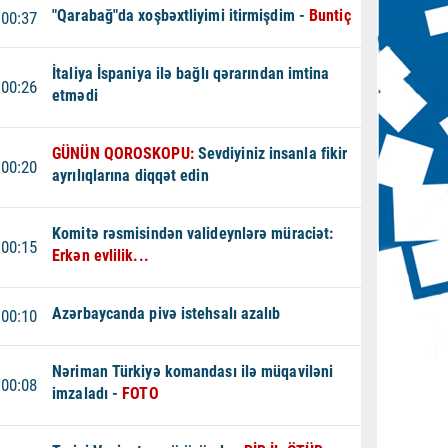
"Qarabağ"da xoşbəxtliyimi itirmişdim -
Buntiç
00:37
İtaliya İspaniya ilə bağlı qərarından imtina
00:26
etmədi
GÜNÜN QOROSKOPU:
Sevdiyiniz insanla fikir
00:20
ayrılıqlarına diqqət edin
Komitə rəsmisindən valideynlərə müraciət:
00:15
Erkən evlilik...
Azərbaycanda pivə istehsalı azalıb
00:10
Nəriman Türkiyə komandası ilə müqaviləni
00:08
imzaladı -
FOTO