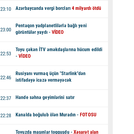
Azərbaycanda vergi borcları
4 milyardı ötdü
23:10
Pentaqon yadplanetlilərlə bağlı yeni
23:00
görüntülər yaydı -
VİDEO
Toyu çəkən İTV əməkdaşlarına hücum edildi
22:53
-
VİDEO
Rusiyanı vurmaq üçün "Starlink"dən
22:46
istifadəyə icazə verməyəcək
Hande səhnə geyimlərini satır
22:37
Kanalda boğulub ölən Muradın -
FOTOSU
22:28
Tovuzda maşınlar toqquşdu -
Xəsarət alan