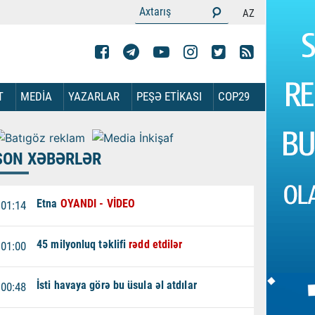
AZ
T
MEDİA
YAZARLAR
PEŞƏ ETİKASI
COP29
SON XƏBƏRLƏR
Etna
OYANDI - VİDEO
01:14
45 milyonluq təklifi
rədd etdilər
01:00
İsti havaya görə bu üsula əl atdılar
00:48