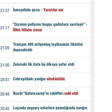
İsmayıllıda qəza -
Yaralılar var
21:27
"Qızımın pullarını başqa qadınlara xərcləyir" -
21:17
Ülkü Hilalın anası
Trampın 400 milyonluq layihəsinin tikintisi
21:05
dayandırıldı
Zelenski ilk dəfə bu ölkəyə səfər etdi
21:00
Cəbrayıldakı yanğın
söndürüldü
20:51
İkardi "Qalatasaray"ın təklifini
rədd etdi
20:45
Laçında yaşayış evlərinin yaxınlığında yanğın
20:42