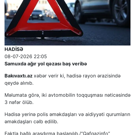
HADİSƏ
08-07-2026 22:05
Samuxda ağır yol qəzası baş veribə
Bakıvaxtı.az
xəbər verir ki, hadisə rayon ərazisində
qeydə alınıb.
Məlumata görə, iki avtomobilin toqquşması nəticəsində
3 nəfər ölüb.
Hadisə yerinə polis əməkdaşları və aidiyyəti qurumların
əməkdaşları cəlb edilib.
Faktla bağlı araşdırma başlanılıb./“Qafqazinfo”