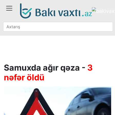
Samuxda ağır qəza -
3
nəfər öldü