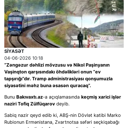
SİYASƏT
04-06-2026 10:18
“Zəngəzur dəhlizi mövzusu və Nikol Paşinyanın
Vaşinqton qarşısındakı öhdəlikləri onun “ev
tapşırığı”dır. Tramp administrasiyası qonşumuzla
siyasətini məhz buna əsasən quracaq”.
Bunu
Bakıvaxtı.az
-a açıqlamasında
keçmiş xarici işlər
naziri Tofiq Zülfüqarov
deyib.
Sabiq nazir qeyd edib ki, ABŞ-nin Dövlət katibi Marko
Rubionun Ermənistana, Zvartnotsa səfəri seçkiqabağı