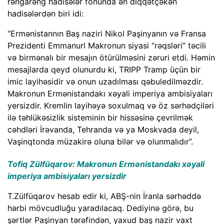
rəngarəng hadisələr fonunda ən diqqətçəkən
hadisələrdən biri idi:
“Ermənistannın Baş naziri Nikol Paşinyanın və Fransa
Prezidenti Emmanurl Makronun siyasi “rəqsləri” təcili
və birmənalı bir mesajın ötürülməsini zəruri etdi. Həmin
mesajlarda qeyd olunurdu ki, TRIPP Tramp üçün bir
imic layihəsidir və onun uzadılması qəbuledilməzdir.
Makronun Ermənistandakı xəyali imperiya ambisiyaları
yersizdir. Kremlin layihəyə soxulmaq və öz sərhədçiləri
ilə təhlükəsizlik sisteminin bir hissəsinə çevrilmək
cəhdləri İrəvanda, Tehranda və ya Moskvada deyil,
Vaşinqtonda müzakirə oluna bilər və olunmalıdır”.
Tofiq Zülfüqarov: Makronun Ermənistandakı xəyali
imperiya ambisiyaları yersizdir
T.Zülfüqarov hesab edir ki, ABŞ-nin İranla sərhəddə
hərbi mövcudluğu yaradılacaq. Dediyinə görə, bu
şərtlər Paşinyan tərəfindən, yaxud baş nazir vaxt