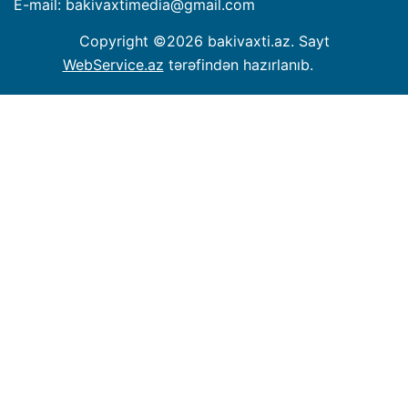
E-mail: bakivaxtimedia
@
gmail.com
Copyright ©
2026 bakivaxti.az. Sayt
WebService.az
tərəfindən hazırlanıb.