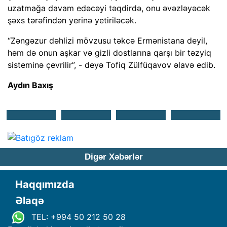
uzatmağa davam edəcəyi təqdirdə, onu əvəzləyəcək
şəxs tərəfindən yerinə yetiriləcək.
“Zəngəzur dəhlizi mövzusu təkcə Ermənistana deyil,
həm də onun aşkar və gizli dostlarına qarşı bir təzyiq
sisteminə çevrilir”, - deyə Tofiq Zülfüqavov əlavə edib.
Aydın Baxış
Digər Xəbərlər
Haqqımızda
Əlaqə
TEL: +994 50 212 50 28