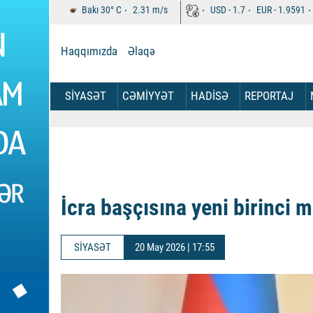
Bakı
30°
C
2.31
m/s
USD -
1.7
EUR -
1.9591
Haqqımızda
Əlaqə
SİYASƏT
CƏMİYYƏT
HADİSƏ
REPORTAJ
İcra başçısına yeni birinci 
SİYASƏT
20 May 2026 | 17:55