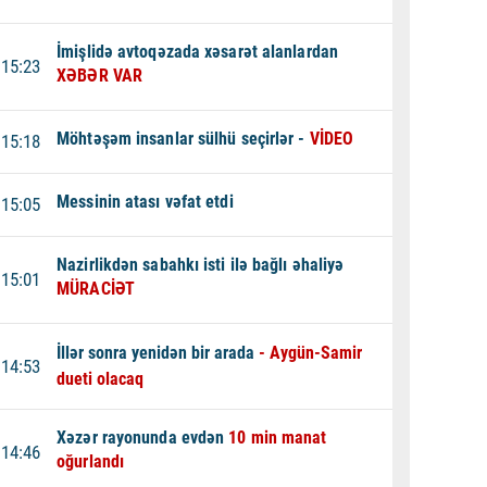
İmişlidə avtoqəzada xəsarət alanlardan
15:23
XƏBƏR VAR
Möhtəşəm insanlar sülhü seçirlər -
VİDEO
15:18
Messinin atası vəfat etdi
15:05
Nazirlikdən sabahkı isti ilə bağlı əhaliyə
15:01
MÜRACİƏT
İllər sonra yenidən bir arada
- Aygün-Samir
14:53
dueti olacaq
Xəzər rayonunda evdən
10 min manat
14:46
oğurlandı