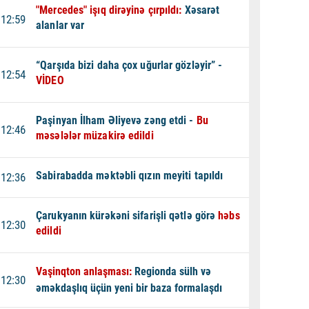
"Mercedes" işıq dirəyinə çırpıldı:
Xəsarət
12:59
alanlar var
“Qarşıda bizi daha çox uğurlar gözləyir” -
12:54
VİDEO
Paşinyan İlham Əliyevə zəng etdi -
Bu
12:46
məsələlər müzakirə edildi
Sabirabadda məktəbli qızın meyiti tapıldı
12:36
Çarukyanın kürəkəni sifarişli qətlə görə
həbs
12:30
edildi
Vaşinqton anlaşması:
Regionda sülh və
12:30
əməkdaşlıq üçün yeni bir baza formalaşdı