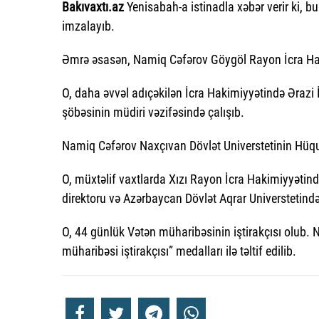
Bakıvaxtı.az
Yenisabah-a istinadla xəbər verir ki, 
imzalayıb.
Əmrə əsasən, Namiq Cəfərov Göygöl Rayon İcra Hakim
O, daha əvvəl adıçəkilən İcra Hakimiyyətində Ərazi 
şöbəsinin müdiri vəzifəsində çalışıb.
Namiq Cəfərov Naxçıvan Dövlət Universtetinin Hüquq 
O, müxtəlif vaxtlarda Xızı Rayon İcra Hakimiyyəti
direktoru və Azərbaycan Dövlət Aqrar Universtetində
O, 44 günlük Vətən müharibəsinin iştirakçısı olub.
müharibəsi iştirakçısı” medalları ilə təltif edilib.