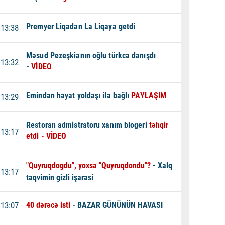
Premyer Liqadan La Liqaya getdi
13:38
Məsud Pezeşkianın oğlu türkcə danışdı
13:32
-
VİDEO
Emindən həyat yoldaşı ilə bağlı
PAYLAŞIM
13:29
Restoran admistratoru xanım blogeri
təhqir
13:17
etdi - VİDEO
"Quyruqdogdu", yoxsa "Quyruqdondu"?
- Xalq
13:17
təqvimin gizli işarəsi
13:07
40 dərəcə isti
- BAZAR GÜNÜNÜN HAVASI