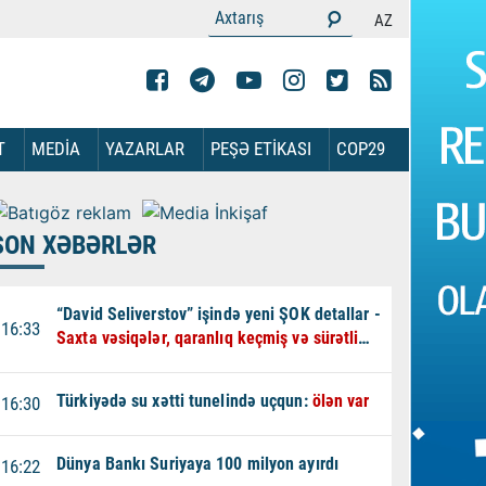
AZ
T
MEDİA
YAZARLAR
PEŞƏ ETİKASI
COP29
SON XƏBƏRLƏR
“David Seliverstov” işində yeni ŞOK detallar -
16:33
Saxta vəsiqələr, qaranlıq keçmiş və sürətli
qaçış - VİDEO
Türkiyədə su xətti tunelində uçqun:
ölən var
16:30
Dünya Bankı Suriyaya 100 milyon ayırdı
16:22