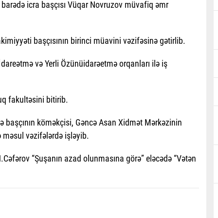
bu barədə icra başçısı Vüqar Novruzov müvafiq əmr
iyyəti başçısının birinci müavini vəzifəsinə gətirlib.
İdareətmə və Yerli Özünüidarəetmə orqanları ilə iş
fakultəsini bitirib.
ndə başçının köməkçisi, Gəncə Asan Xidmət Mərkəzinin
 məsul vəzifələrdə işləyib.
 N.Cəfərov “Şuşanın azad olunmasına görə” eləcədə “Vətən