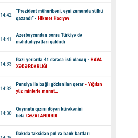
“Prezident müharibəni, eyni zamanda sülhü
14:42
qazandı” -
Hikmət Hacıyev
Azərbaycandan sonra Türkiyə də
14:41
məhdudiyyətləri qaldırdı
Bəzi yerlərdə 41 dərəcə isti olacaq -
HAVA
14:33
XƏBƏRDARLIĞI
Pensiya ilə bağlı gözlənilən qərar
- Yığılan
14:32
yüz minlərlə manat…
Qayınata qızını döyən kürəkənini
14:30
belə
CƏZALANDIRDI
Bakıda taksidən pul və bank kartları
14:25