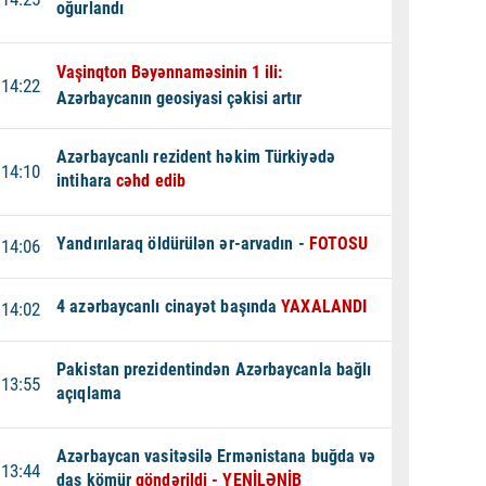
oğurlandı
Vaşinqton Bəyənnaməsinin 1 ili:
14:22
Azərbaycanın geosiyasi çəkisi artır
Azərbaycanlı rezident həkim Türkiyədə
14:10
intihara
cəhd edib
Yandırılaraq öldürülən ər-arvadın -
FOTOSU
14:06
4 azərbaycanlı cinayət başında
YAXALANDI
14:02
Pakistan prezidentindən Azərbaycanla bağlı
13:55
açıqlama
Azərbaycan vasitəsilə Ermənistana buğda və
13:44
daş kömür
göndərildi - YENİLƏNİB