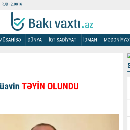
RUB -
2.0816
MÜSAHİBƏ
DÜNYA
İQTİSADİYYAT
İDMAN
MƏDƏNİYYƏ
müavin
TƏYİN OLUNDU