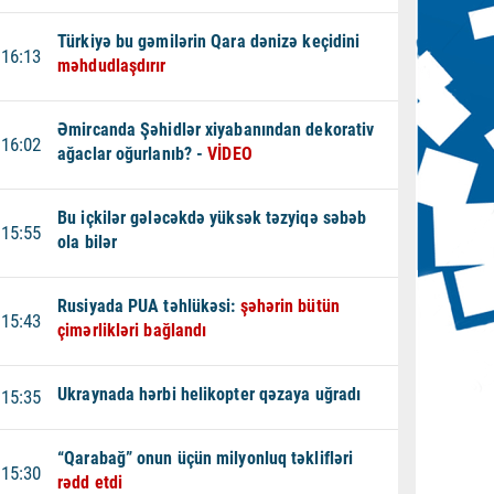
Türkiyə bu gəmilərin Qara dənizə keçidini
16:13
məhdudlaşdırır
Əmircanda Şəhidlər xiyabanından dekorativ
16:02
ağaclar oğurlanıb? -
VİDEO
Bu içkilər gələcəkdə yüksək təzyiqə səbəb
15:55
ola bilər
Rusiyada PUA təhlükəsi:
şəhərin bütün
15:43
çimərlikləri bağlandı
Ukraynada hərbi helikopter qəzaya uğradı
15:35
“Qarabağ” onun üçün milyonluq təklifləri
15:30
rədd etdi