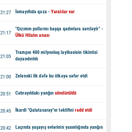
İsmayıllıda qəza -
Yaralılar var
21:27
"Qızımın pullarını başqa qadınlara xərcləyir" -
21:17
Ülkü Hilalın anası
Trampın 400 milyonluq layihəsinin tikintisi
21:05
dayandırıldı
Zelenski ilk dəfə bu ölkəyə səfər etdi
21:00
Cəbrayıldakı yanğın
söndürüldü
20:51
İkardi "Qalatasaray"ın təklifini
rədd etdi
20:45
Laçında yaşayış evlərinin yaxınlığında yanğın
20:42