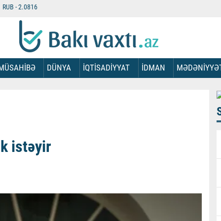
RUB -
2.0816
MÜSAHİBƏ
DÜNYA
İQTİSADİYYAT
İDMAN
MƏDƏNİYYƏ
 istəyir