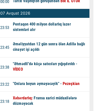
Tarixi Vaşinqton görüşündən
BİR İL ÖTÜR
00:00
07 Avqust 2026
Pentaqon 400 milyon dollarlıq lazer
23:53
sistemləri alır
Əməliyyatdan 12 gün sonra ölən Adillə bağlı
23:45
cinayət işi açıldı
"Əhmədli"də küçə satıcıları yığışdırıldı -
23:38
VİDEO
"Onlara boyun əyməyəcəyik" -
Pezeşkian
23:22
Xəbərdarlıq:
Fransa xarici müdaxilələrə
23:18
dözməyəcək