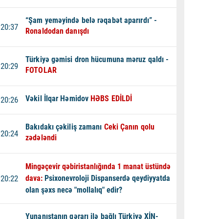
“Şam yeməyində belə rəqabət aparırdı” -
20:37
Ronaldodan danışdı
Türkiyə gəmisi dron hücumuna məruz qaldı -
20:29
FOTOLAR
Vəkil İlqar Həmidov
HƏBS EDİLDİ
20:26
Bakıdakı çəkiliş zamanı
Ceki Çanın qolu
20:24
zədələndi
Mingəçevir qəbiristanlığında 1 manat üstündə
20:22
dava:
Psixonevroloji Dispanserdə qeydiyyatda
olan şəxs necə "mollalıq" edir?
Yunanıstanın qərarı ilə bağlı Türkiyə XİN-