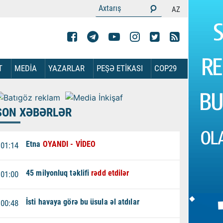
AZ
T
MEDİA
YAZARLAR
PEŞƏ ETİKASI
COP29
SON XƏBƏRLƏR
Etna
OYANDI - VİDEO
01:14
45 milyonluq təklifi
rədd etdilər
01:00
İsti havaya görə bu üsula əl atdılar
00:48