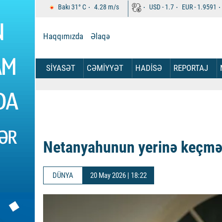
Bakı
31°
C
4.28
m/s
USD -
1.7
EUR -
1.9591
Haqqımızda
Əlaqə
SİYASƏT
CƏMİYYƏT
HADİSƏ
REPORTAJ
Netanyahunun yerinə keçmək
DÜNYA
20 May 2026 | 18:22