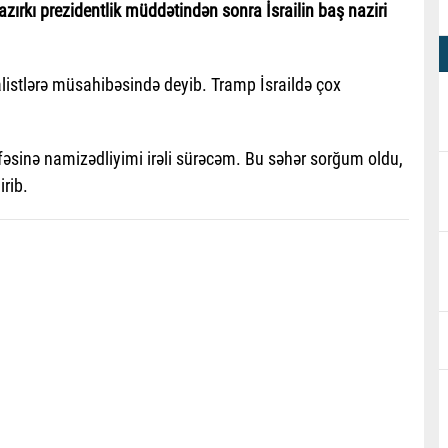
azırkı prezidentlik müddətindən sonra İsrailin baş naziri
listlərə müsahibəsində deyib. Tramp İsraildə çox
fəsinə namizədliyimi irəli sürəcəm. Bu səhər sorğum oldu,
rib.