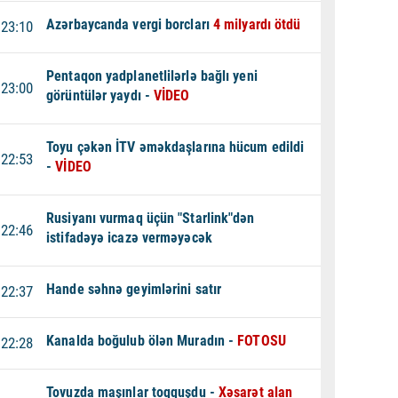
Azərbaycanda vergi borcları
4 milyardı ötdü
23:10
Pentaqon yadplanetlilərlə bağlı yeni
23:00
görüntülər yaydı -
VİDEO
Toyu çəkən İTV əməkdaşlarına hücum edildi
22:53
-
VİDEO
Rusiyanı vurmaq üçün "Starlink"dən
22:46
istifadəyə icazə verməyəcək
Hande səhnə geyimlərini satır
22:37
Kanalda boğulub ölən Muradın -
FOTOSU
22:28
Tovuzda maşınlar toqquşdu -
Xəsarət alan