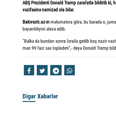
ABŞ Prezidenti Donald Tramp zarafatla bildirib ki, h
vəzifəsinə namizəd ola bilər.
Bakıvaxtı.az-ın
məlumatına görə, bu barədə o, jurna
bəyənildiyini əlavə edib.
"Bəlkə də bundan sonra İsrailə gedib baş nazir vəzi
mən 99 faiz səs topladım”,- deyə Donald Tramp bildi
Digər Xəbərlər