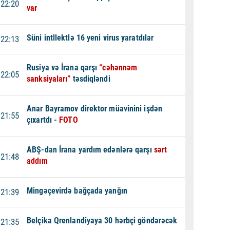
22:20
var
Süni intllektlə 16 yeni virus yaratdılar
22:13
Rusiya və İrana qarşı
“cəhənnəm
22:05
sanksiyaları”
təsdiqləndi
Anar Bayramov direktor müavinini işdən
21:55
çıxartdı -
FOTO
ABŞ-dan İrana yardım edənlərə qarşı
sərt
21:48
addım
Mingəçevirdə bağçada yanğın
21:39
Belçika Qrenlandiyaya 30 hərbçi göndərəcək
21:35