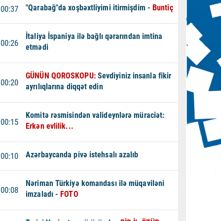
"Qarabağ"da xoşbəxtliyimi itirmişdim -
Buntiç
00:37
İtaliya İspaniya ilə bağlı qərarından imtina
00:26
etmədi
GÜNÜN QOROSKOPU:
Sevdiyiniz insanla fikir
00:20
ayrılıqlarına diqqət edin
Komitə rəsmisindən valideynlərə müraciət:
00:15
Erkən evlilik...
Azərbaycanda pivə istehsalı azalıb
00:10
Nəriman Türkiyə komandası ilə müqaviləni
00:08
imzaladı -
FOTO