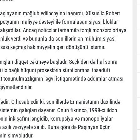
Paşinyanın məğlub ediləcəyinə inanırdı. Xüsusilə Robert
petyanın maliyyə dəstəyi ilə formalaşan siyasi bloklar
alışırdılar. Ancaq nəticələr tamamilə fərqli mənzərə ortaya
nlük verdi və bununla da son illərin ən mühüm siyasi
ssəsi keçmiş hakimiyyətin geri dönüşünü istəmir.
ları diqqət çəkməyə başladı. Seçkidən dərhal sonra
ilə bağlı hüquqi proseslərin sürətlənməsi təsadüfi
 toxunulmazlığının ləğvi istiqamətində addımlar atması
iymətləndirilir.
dir. O hesab edir ki, son illərdə Ermənistanın daxilində
stemin qalıqları dayanır. Onun fikrincə, 1998-ci ildən
in inkişafını ləngidib, korrupsiya və monopoliyalar
 asılı vəziyyətə salıb. Buna görə də Paşinyan üçün
emin simvoludur.