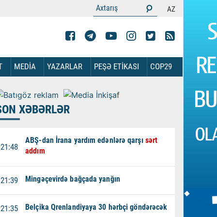
AZ
T
MEDİA
YAZARLAR
PEŞƏ ETİKASI
COP29
SON XƏBƏRLƏR
ABŞ-dan İrana yardım edənlərə qarşı
sərt
21:48
addım
Mingəçevirdə bağçada yanğın
21:39
Belçika Qrenlandiyaya 30 hərbçi göndərəcək
21:35