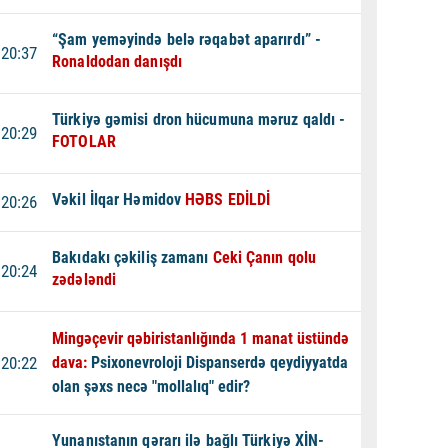
“Şam yeməyində belə rəqabət aparırdı” -
20:37
Ronaldodan danışdı
Türkiyə gəmisi dron hücumuna məruz qaldı -
20:29
FOTOLAR
Vəkil İlqar Həmidov
HƏBS EDİLDİ
20:26
Bakıdakı çəkiliş zamanı
Ceki Çanın qolu
20:24
zədələndi
Mingəçevir qəbiristanlığında 1 manat üstündə
20:22
dava:
Psixonevroloji Dispanserdə qeydiyyatda
olan şəxs necə "mollalıq" edir?
Yunanıstanın qərarı ilə bağlı Türkiyə XİN-