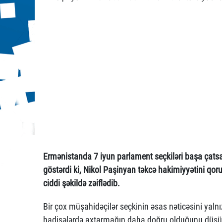
Ermənistanda 7 iyun parlament seçkiləri başa çatsa d
göstərdi ki, Nikol Paşinyan təkcə hakimiyyətini qor
ciddi şəkildə zəiflədib.
Bir çox müşahidəçilər seçkinin əsas nəticəsini yal
hadisələrdə axtarmağın daha doğru olduğunu düşün