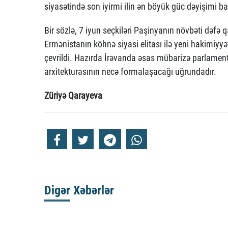
siyasətində son iyirmi ilin ən böyük güc dəyişimi baş
Bir sözlə, 7 iyun seçkiləri Paşinyanın növbəti dəfə
Ermənistanın köhnə siyasi elitası ilə yeni hakimiyy
çevrildi. Hazırda İrəvanda əsas mübarizə parlament
arxitekturasının necə formalaşacağı uğrundadır.
Züriyə Qarayeva
Digər Xəbərlər