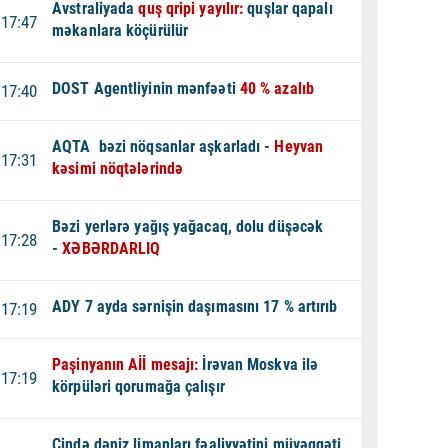
Avstraliyada
quş qripi yayılır:
quşlar qapalı
17:47
məkanlara köçürülür
DOST Agentliyinin mənfəəti
40 % azalıb
17:40
AQTA bəzi nöqsanlar aşkarladı -
Heyvan
17:31
kəsimi nöqtələrində
Bəzi yerlərə yağış yağacaq, dolu düşəcək
17:28
-
XƏBƏRDARLIQ
ADY 7 ayda sərnişin daşımasını 17 % artırıb
17:19
Paşinyanın Aİİ mesajı:
İrəvan Moskva ilə
17:19
körpüləri qorumağa çalışır
Çində dəniz limanları fəaliyyətini müvəqqəti