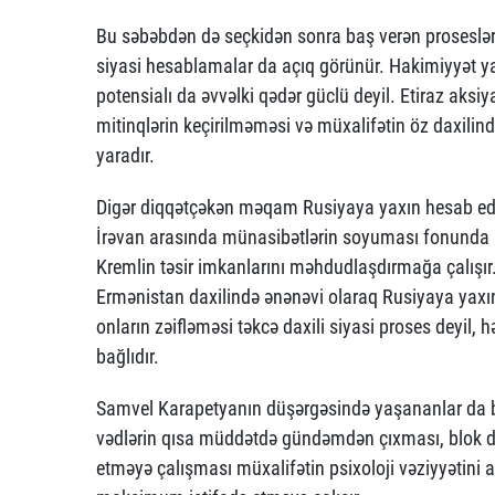
Bu səbəbdən də seçkidən sonra baş verən proseslər
siyasi hesablamalar da açıq görünür. Hakimiyyət ya
potensialı da əvvəlki qədər güclü deyil. Etiraz aksiy
mitinqlərin keçirilməməsi və müxalifətin öz daxili
yaradır.
Digər diqqətçəkən məqam Rusiyaya yaxın hesab edilən
İrəvan arasında münasibətlərin soyuması fonunda 
Kremlin təsir imkanlarını məhdudlaşdırmağa çalışır
Ermənistan daxilində ənənəvi olaraq Rusiyaya yaxın
onların zəifləməsi təkcə daxili siyasi proses deyil,
bağlıdır.
Samvel Karapetyanın düşərgəsində yaşananlar da bu
vədlərin qısa müddətdə gündəmdən çıxması, blok dax
etməyə çalışması müxalifətin psixoloji vəziyyətini a