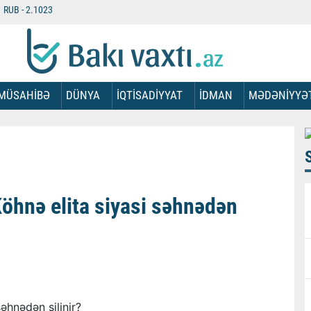
RUB -
2.1023
MÜSAHİBƏ
DÜNYA
İQTİSADİYYAT
İDMAN
MƏDƏNİYYƏ
öhnə elita siyasi səhnədən