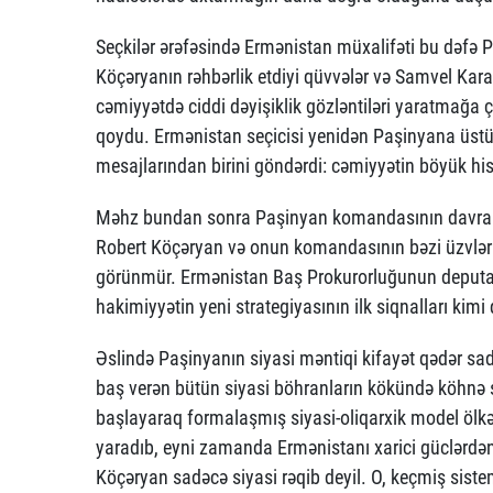
Seçkilər ərəfəsində Ermənistan müxalifəti bu dəfə 
Köçəryanın rəhbərlik etdiyi qüvvələr və Samvel Kara
cəmiyyətdə ciddi dəyişiklik gözləntiləri yaratmağa ç
qoydu. Ermənistan seçicisi yenidən Paşinyana üstü
mesajlarından birini göndərdi: cəmiyyətin böyük hi
Məhz bundan sonra Paşinyan komandasının davranış
Robert Köçəryan və onun komandasının bəzi üzvləri 
görünmür. Ermənistan Baş Prokurorluğunun deputat
hakimiyyətin yeni strategiyasının ilk siqnalları kimi q
Əslində Paşinyanın siyasi məntiqi kifayət qədər sadə
baş verən bütün siyasi böhranların kökündə köhnə si
başlayaraq formalaşmış siyasi-oliqarxik model ölkən
yaradıb, eyni zamanda Ermənistanı xarici güclərdən
Köçəryan sadəcə siyasi rəqib deyil. O, keçmiş sist