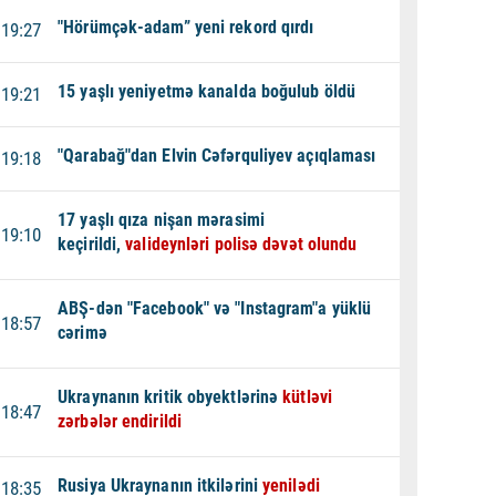
"Hörümçək-adam” yeni rekord qırdı
19:27
15 yaşlı yeniyetmə kanalda boğulub öldü
19:21
"Qarabağ"dan Elvin Cəfərquliyev açıqlaması
19:18
17 yaşlı qıza nişan mərasimi
19:10
keçirildi,
valideynləri polisə dəvət olundu
ABŞ-dən "Facebook" və "Instagram"a yüklü
18:57
cərimə
Ukraynanın kritik obyektlərinə
kütləvi
18:47
zərbələr endirildi
Rusiya Ukraynanın itkilərini
yenilədi
18:35