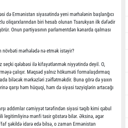
əsi də Ermənistan siyasətində yeni mərhələnin başlanğıcı
uzlu oliqarxlarından biri hesab olunan Tsarukyan ilk dəfədir
nı görür. Onun partiyasının parlamentdən kənarda qalması
 növbəti mərhələdə nə etmək istəyir?
 seçki qələbəsi ilə kifayətlənmək niyyətində deyil. O,
irməyə çalışır. Məqsəd yalnız hökuməti formalaşdırmaq
da biləcək mərkəzləri zəiflətməkdir. Buna görə də yaxın
inə qarşı həm hüquqi, həm də siyasi təzyiqlərin artacağı
arşı addımlar cəmiyyət tərəfindən siyasi təqib kimi qəbul
 legitimliyinə mənfi təsir göstərə bilər. Əksinə, əgər
ffaf şəkildə idarə edə bilsə, o zaman Ermənistan