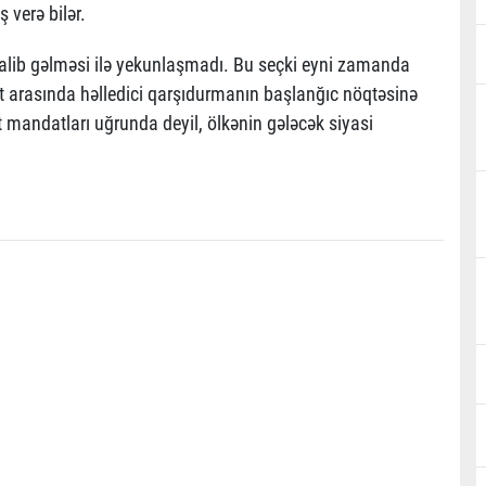
 verə bilər.
 qalib gəlməsi ilə yekunlaşmadı. Bu seçki eyni zamanda
ət arasında həlledici qarşıdurmanın başlanğıc nöqtəsinə
 mandatları uğrunda deyil, ölkənin gələcək siyasi