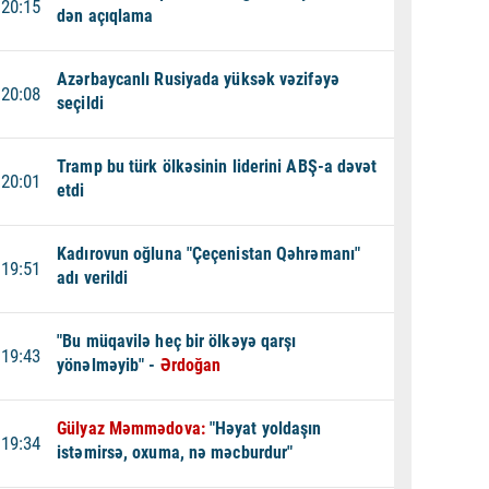
20:15
dən açıqlama
Azərbaycanlı Rusiyada yüksək vəzifəyə
20:08
seçildi
Tramp bu türk ölkəsinin liderini ABŞ-a dəvət
20:01
etdi
Kadırovun oğluna "Çeçenistan Qəhrəmanı"
19:51
adı verildi
"Bu müqavilə heç bir ölkəyə qarşı
19:43
yönəlməyib" -
Ərdoğan
Gülyaz Məmmədova:
"Həyat yoldaşın
19:34
istəmirsə, oxuma, nə məcburdur"