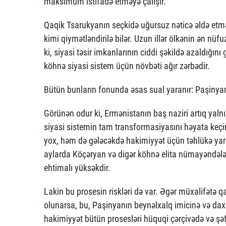
maksimum istifadə etməyə çalışır.
Qaqik Tsarukyanın seçkidə uğursuz nəticə əldə etm
kimi qiymətləndirilə bilər. Uzun illər ölkənin ən nüf
ki, siyasi təsir imkanlarının ciddi şəkildə azaldığı
köhnə siyasi sistem üçün növbəti ağır zərbədir.
Bütün bunların fonunda əsas sual yaranır: Paşinyan
Görünən odur ki, Ermənistanın baş naziri artıq yalnız
siyasi sistemin tam transformasiyasını həyata keç
yox, həm də gələcəkdə hakimiyyət üçün təhlükə yara
aylarda Köçəryan və digər köhnə elita nümayəndələr
ehtimalı yüksəkdir.
Lakin bu prosesin riskləri də var. Əgər müxalifətə q
olunarsa, bu, Paşinyanın beynəlxalq imicinə və daxili
hakimiyyət bütün prosesləri hüquqi çərçivədə və şə