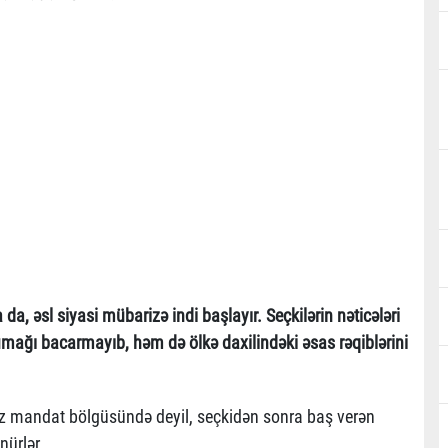
a, əsl siyasi mübarizə indi başlayır. Seçkilərin nəticələri
umağı bacarmayıb, həm də ölkə daxilindəki əsas rəqiblərini
nız mandat bölgüsündə deyil, seçkidən sonra baş verən
ürlər.