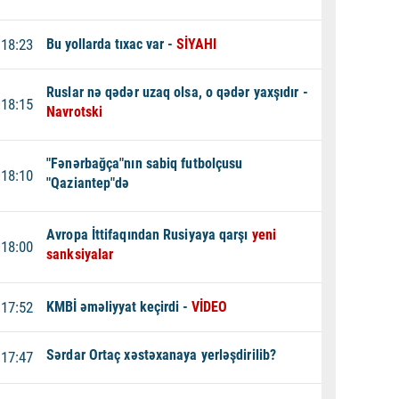
18:23
Bu yollarda tıxac var -
SİYAHI
Ruslar nə qədər uzaq olsa, o qədər yaxşıdır -
18:15
Navrotski
"Fənərbağça"nın sabiq futbolçusu
18:10
"Qaziantep"də
Avropa İttifaqından Rusiyaya qarşı
yeni
18:00
sanksiyalar
17:52
KMBİ əməliyyat keçirdi -
VİDEO
Sərdar Ortaç xəstəxanaya yerləşdirilib?
17:47