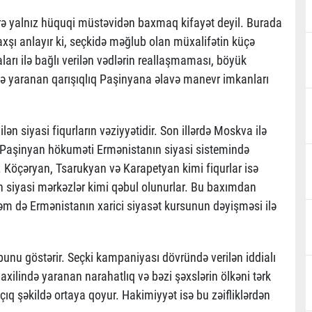
ə yalnız hüquqi müstəvidən baxmaq kifayət deyil. Burada
xşı anlayır ki, seçkidə məğlub olan müxalifətin küçə
aları ilə bağlı verilən vədlərin reallaşmaması, böyük
ndə yaranan qarışıqlıq Paşinyana əlavə manevr imkanları
 siyasi fiqurların vəziyyətidir. Son illərdə Moskva ilə
Paşinyan hökuməti Ermənistanın siyasi sistemində
. Köçəryan, Tsarukyan və Karapetyan kimi fiqurlar isə
 siyasi mərkəzlər kimi qəbul olunurlar. Bu baxımdan
 həm də Ermənistanın xarici siyasət kursunun dəyişməsi ilə
nu göstərir. Seçki kampaniyası dövründə verilən iddialı
ilində yaranan narahatlıq və bəzi şəxslərin ölkəni tərk
çıq şəkildə ortaya qoyur. Hakimiyyət isə bu zəifliklərdən