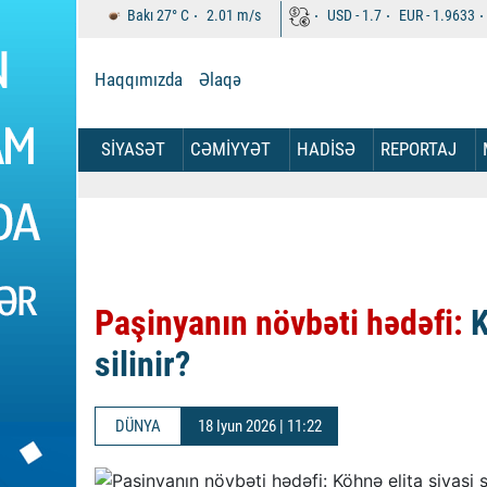
Bakı
27°
C
2.01
m/s
USD -
1.7
EUR -
1.9633
Haqqımızda
Əlaqə
SİYASƏT
CƏMİYYƏT
HADİSƏ
REPORTAJ
Paşinyanın növbəti hədəfi:
K
silinir?
DÜNYA
18 Iyun 2026 | 11:22