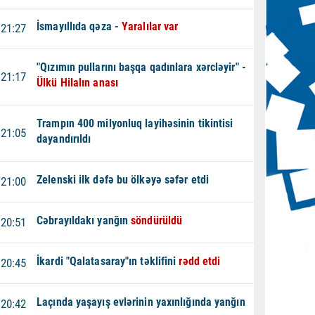
İsmayıllıda qəza -
Yaralılar var
21:27
"Qızımın pullarını başqa qadınlara xərcləyir" -
21:17
Ülkü Hilalın anası
Trampın 400 milyonluq layihəsinin tikintisi
21:05
dayandırıldı
Zelenski ilk dəfə bu ölkəyə səfər etdi
21:00
Cəbrayıldakı yanğın
söndürüldü
20:51
İkardi "Qalatasaray"ın təklifini
rədd etdi
20:45
Laçında yaşayış evlərinin yaxınlığında yanğın
20:42