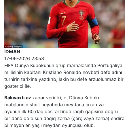
İDMAN
17-06-2026 23:53
FIFA Dünya Kubokunun qrup mərhələsində Portuqaliya
millisinin kapitanı Kriştiano Ronaldo növbəti dəfə adını
turnirin tarixinə yazdırıb, lakin bu dəfə arzuolunmaz bir
göstərici ilə.
Bakıvaxtı.az
xəbər verir ki, o, Dünya Kuboku
matçlarının start heyətində meydana çıxan və
oyunun ilk 60 dəqiqəsi ərzində rəqib qapısına doğru
bir dənə də olsun dəqiq zərbə (çərçivəyə zərbə) endirə
bilməyən ən yaşlı meydan oyunçusu olub.