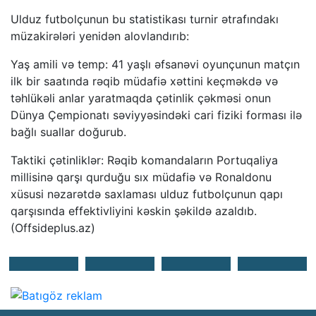
Ulduz futbolçunun bu statistikası turnir ətrafındakı
müzakirələri yenidən alovlandırıb:
Yaş amili və temp: 41 yaşlı əfsanəvi oyunçunun matçın
ilk bir saatında rəqib müdafiə xəttini keçməkdə və
təhlükəli anlar yaratmaqda çətinlik çəkməsi onun
Dünya Çempionatı səviyyəsindəki cari fiziki forması ilə
bağlı suallar doğurub.
Taktiki çətinliklər: Rəqib komandaların Portuqaliya
millisinə qarşı qurduğu sıx müdafiə və Ronaldonu
xüsusi nəzarətdə saxlaması ulduz futbolçunun qapı
qarşısında effektivliyini kəskin şəkildə azaldıb.
(Offsideplus.az)