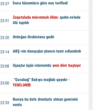
İrana hücumlara görə onu təriflədi
23:37
Zaqatalada müəmmalı ölüm:
qadın evində
23:31
ölü tapıldı
Ərdoğan Ərəbistana gedir
23:20
ABŞ-nin danışıqlar planını teatr adlandırdı
23:14
Uşaqlar üçün internetdə
yeni dövr başlayır
23:08
“Qarabağ” Bakıya məğlub qayıdır -
23:00
YENİLƏNİB
Rusiya bu dəfə dronlarla alman gəmisini
22:53
vurdu