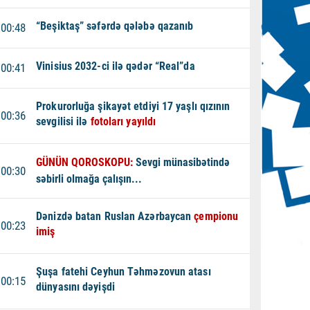
“Beşiktaş” səfərdə qələbə qazanıb
00:48
Vinisius 2032-ci ilə qədər “Real”da
00:41
Prokurorluğa şikayət etdiyi 17 yaşlı qızının
00:36
sevgilisi ilə
fotoları yayıldı
GÜNÜN QOROSKOPU:
Sevgi münasibətində
00:30
səbirli olmağa çalışın...
Dənizdə batan Ruslan Azərbaycan
çempionu
00:23
imiş
Şuşa fatehi Ceyhun Təhməzovun atası
00:15
dünyasını dəyişdi