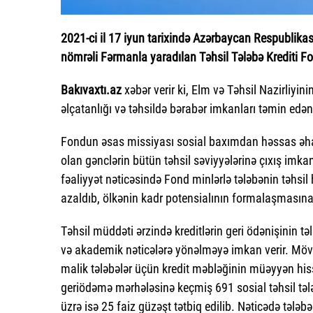
2021-ci il 17 iyun tarixində Azərbaycan Respublika
nömrəli Fərmanla yaradılan Təhsil Tələbə Krediti Fo
Bakıvaxtı.az
xəbər verir ki, Elm və Təhsil Nazirliyin
əlçatanlığı və təhsildə bərabər imkanları təmin ed
Fondun əsas missiyası sosial baxımdan həssas əhal
olan gənclərin bütün təhsil səviyyələrinə çıxış imka
fəaliyyət nəticəsində Fond minlərlə tələbənin təhsil
azaldıb, ölkənin kadr potensialının formalaşmasın
Təhsil müddəti ərzində kreditlərin geri ödənişinin t
və akademik nəticələrə yönəlməyə imkan verir. Mö
malik tələbələr üçün kredit məbləğinin müəyyən his
geriödəmə mərhələsinə keçmiş 691 sosial təhsil tələbə
üzrə isə 25 faiz güzəşt tətbiq edilib. Nəticədə təl