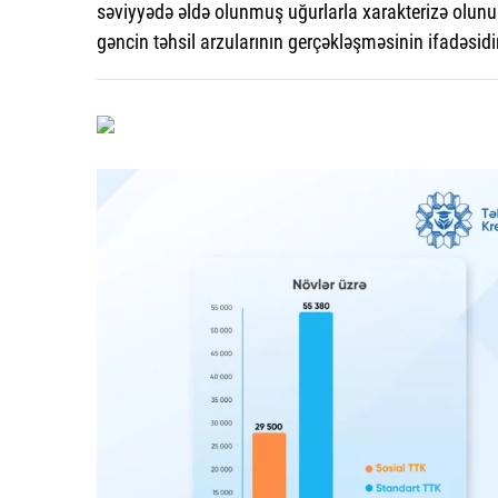
səviyyədə əldə olunmuş uğurlarla xarakterizə olunur. 
gəncin təhsil arzularının gerçəkləşməsinin ifadəsidir