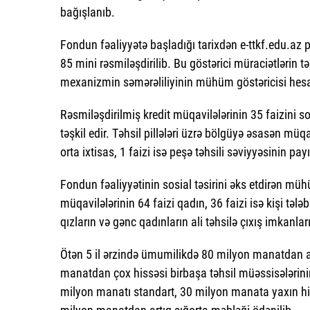
bağışlanıb.
Fondun fəaliyyətə başladığı tarixdən e-ttkf.edu.az
85 mini rəsmiləşdirilib. Bu göstərici müraciətlərin 
mexanizmin səmərəliliyinin mühüm göstəricisi hesa
Rəsmiləşdirilmiş kredit müqavilələrinin 35 faizini sos
təşkil edir. Təhsil pillələri üzrə bölgüyə əsasən müqa
orta ixtisas, 1 faizi isə peşə təhsili səviyyəsinin pay
Fondun fəaliyyətinin sosial təsirini əks etdirən müh
müqavilələrinin 64 faizi qadın, 36 faizi isə kişi təl
qızların və gənc qadınların ali təhsilə çıxış imkanl
Ötən 5 il ərzində ümumilikdə 80 milyon manatdan a
manatdan çox hissəsi birbaşa təhsil müəssisələrini
milyon manatı standart, 30 milyon manata yaxın hissəs