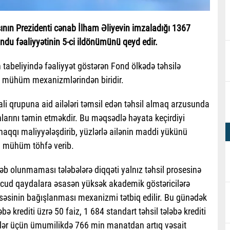
sının Prezidenti cənab İlham Əliyevin imzaladığı 1367
ndu fəaliyyətinin 5-ci ildönümünü qeyd edir.
in tabeliyində fəaliyyət göstərən Fond ölkədə təhsilə
ən mühüm mexanizmlərindən biridir.
i qrupuna aid ailələri təmsil edən təhsil almaq arzusunda
nlarını təmin etməkdir. Bu məqsədlə həyata keçirdiyi
 haqqı maliyyələşdirib, yüzlərlə ailənin maddi yükünü
a mühüm töhfə verib.
ələb olunmaması tələbələrə diqqəti yalnız təhsil prosesinə
vcud qaydalara əsasən yüksək akademik göstəricilərə
səsinin bağışlanması mexanizmi tətbiq edilir. Bu günədək
 krediti üzrə 50 faiz, 1 684 standart təhsil tələbə krediti
əbələr üçün ümumilikdə 766 min manatdan artıq vəsait