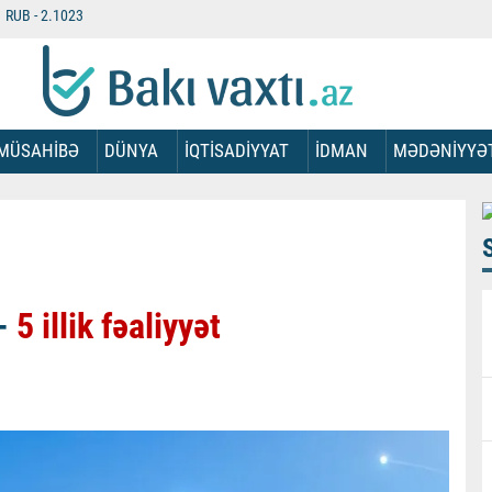
RUB -
2.1023
MÜSAHİBƏ
DÜNYA
İQTİSADİYYAT
İDMAN
MƏDƏNİYYƏ
-
5 illik fəaliyyət