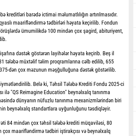
bə kreditləri barədə ictimai məlumatlılığın artırılmasıdır.
aslı maarifləndirmə tədbirləri həyata keçirilib. Fondun
 görüşlərdə ümumilikdə 100 mindən çox şagird, abituriyent,
dib.
şafına dəstək göstərən layihələr həyata keçirib. Beş il
ələbə müxtəlif təlim proqramlarına cəlb edilib, 655
 375-dən çox məzunun məşğulluğuna dəstək göstərilib.
mətləndirilib. Belə ki, Təhsil Tələbə Krediti Fondu 2025-ci
ası ilə "QS Reimagine Education" beynəlxalq tanınma
 sahəsində dünyanın nüfuzlu tanınma mexanizmlərindən biri
nin beynəlxalq standartlara uyğunluğunu təsdiqləyir.
yəti 84 mindən çox təhsil tələbə krediti müqaviləsi, 80
çox maarifləndirmə tədbiri iştirakçısı və beynəlxalq