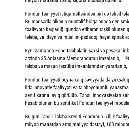
milyon manatdan artıq sığorta məbləği ödənilib.
Fondun fəaliyyət istiqamətlərindən biri də təhsil tələ
Bu məqsədlə ölkənin müxtəlif bölgələrində genişmiqy
fəaliyyətə başladığı gündən etibarən təşkil olunan
tələbə, valideyn və müəllim-pedaqoji heyət iştirak e
Eyni zamanda Fond tələbələrin şəxsi və peşəkar inki
ərzində 35 Anlaşma Memorandumu imzalanıb, 1 981 t
tələbə və məzun təcrübə imkanlarından yararlanıb,
Fondun fəaliyyəti beynəlxalq səviyyədə də yüksək qiy
ildə innovativ fəaliyyəti və tələbəyönümlü yanaşm
sertifikatına layiq görülüb. Təhsil innovasiyaları
hesab olunan bu sertifikat Fondun fəaliyyət modeli
Bu gün Təhsil Tələbə Krediti Fondunun 5 illik fəaliy
milyon manatdan artıq maliyyə dəstəyi, 100 mindən 