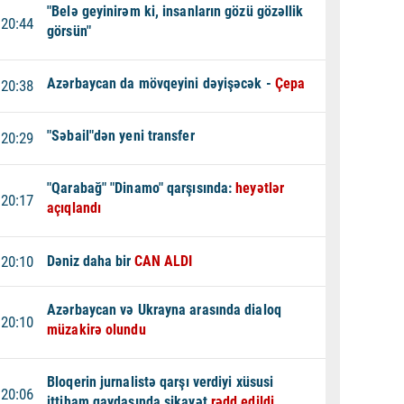
"Belə geyinirəm ki, insanların gözü gözəllik
20:44
görsün"
Azərbaycan da mövqeyini dəyişəcək -
Çepa
20:38
"Səbail"dən yeni transfer
20:29
"Qarabağ" "Dinamo" qarşısında:
heyətlər
20:17
açıqlandı
20:10
Dəniz daha bir
CAN ALDI
Azərbaycan və Ukrayna arasında dialoq
20:10
müzakirə olundu
Bloqerin jurnalistə qarşı verdiyi xüsusi
20:06
ittiham qaydasında şikayət
rədd edildi