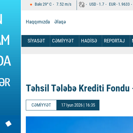
Bakı
29°
C
7.52
m/s
USD -
1.7
EUR -
1.9633
Haqqımızda
Əlaqə
SİYASƏT
CƏMİYYƏT
HADİSƏ
REPORTAJ
Təhsil Tələbə Krediti Fondu 
CƏMİYYƏT
17 Iyun 2026 | 16:35