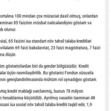
 portalına 100 mindən çox müraciət daxil olmuş, onlardan
təxminən 85 faizinin müsbət nəticələndiyini göstərir və
b olunur.
ial, 65 faizini isə standart növ təhsil tələbə kreditləri
vilələrin 69 faizi bakalavriat, 23 faizi magistratura, 7 faizi
ına düşür.
üm göstəricilərdən biri də gender bölgüsüdür. Kredit
əbələr üçün rəsmiləşdirilib. Bu göstərici Fondun xüsusilə
arının genişləndirilməsində mühüm rol oynadığını göstərir.
rtıq kredit məbləği xərclənmiş, bunun 78 milyon
n hesablarına köçürülüb. Ayrılmış vəsaitin təxminən 48
i isə sosial növ təhsil tələbə krediti təşkil edir, 1,9