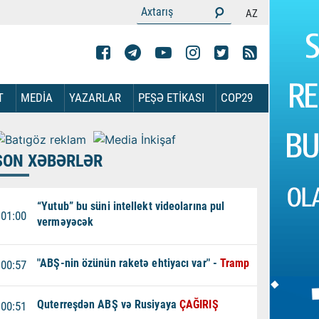
AZ
T
MEDİA
YAZARLAR
PEŞƏ ETİKASI
COP29
SON XƏBƏRLƏR
“Yutub” bu süni intellekt videolarına pul
01:00
verməyəcək
"ABŞ-nin özünün raketə ehtiyacı var" -
Tramp
00:57
Quterreşdən ABŞ və Rusiyaya
ÇAĞIRIŞ
00:51