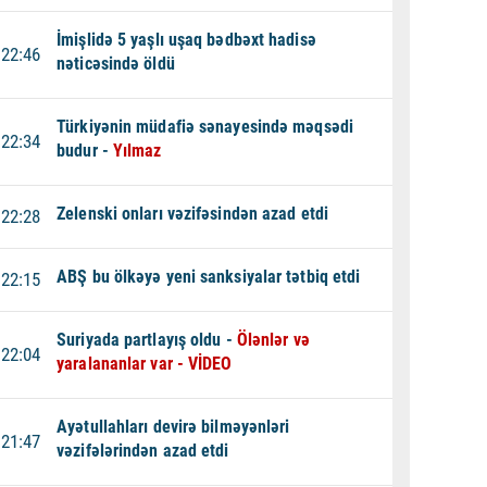
İmişlidə 5 yaşlı uşaq bədbəxt hadisə
22:46
nəticəsində öldü
Türkiyənin müdafiə sənayesində məqsədi
22:34
budur -
Yılmaz
Zelenski onları vəzifəsindən azad etdi
22:28
ABŞ bu ölkəyə yeni sanksiyalar tətbiq etdi
22:15
Suriyada partlayış oldu -
Ölənlər və
22:04
yaralananlar var - VİDEO
Ayətullahları devirə bilməyənləri
21:47
vəzifələrindən azad etdi