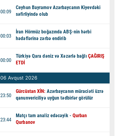
Ceyhun Bayramov Azərbaycanın Kiyevdəki
00:09
səfirliyində olub
İran Hörmüz boğazında ABŞ-nin hərbi
00:03
hədəflərinə zərbə endirib
Türkiyə Qara dəniz və Xəzərlə bağlı
ÇAĞIRIŞ
00:00
ETDİ
06 Avqust 2026
Gürcüstan XİN:
Azərbaycanın müraciəti üzrə
23:50
qanunvericiliyə uyğun tədbirlər görülür
Matçı tam analiz edəcəyik -
Qurban
23:44
Qurbanov