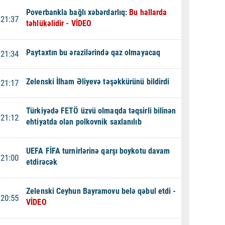
Poverbankla bağlı xəbərdarlıq:
Bu hallarda
21:37
təhlükəlidir - VİDEO
Paytaxtın bu ərazilərində qaz olmayacaq
21:34
Zelenski İlham Əliyevə təşəkkürünü bildirdi
21:17
Türkiyədə FETÖ üzvü olmaqda təqsirli bilinən
21:12
ehtiyatda olan polkovnik saxlanılıb
UEFA FİFA turnirlərinə qarşı boykotu davam
21:00
etdirəcək
Zelenski Ceyhun Bayramovu belə qəbul etdi -
20:55
VİDEO