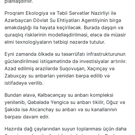
planlaşdırılır.
Proqram Ekologiya və Təbii Sərvətlər Nazirliyi ilə
Azərbaycan Dövlət Su Ehtiyatları Agentliyinin birgə
əməkdaşlığı ilə həyata keçiriləcək. Burada daşqın və
quraqlıq risklərinin modelləşdirilməsi, eləcə də müasir
elmi texnologiyaların tətbiqi nəzərdə tutulur.
Eyni zamanda ölkədə su təsərrüfatı infrastrukturunun
gücləndirilməsi istiqamətində də investisiyalar artırılır.
Azad edilmiş ərazilərdə Suqovuşan, Xaçınçay və
Zabuxçay su anbarları yenidən bərpa edilib və
istifadəyə verilib.
Bundan əlavə, Kəlbəcənçay su anbarı kompleksi
yenilənib, Qəbələdə Yengicə su anbarı tikilir, Oğuz və
Şəkidə isə Alıcanchay su anbarı və su kanallarının
bərpası davam edir.
Hazırda dağ çaylarından suyun toplanması üçün daha