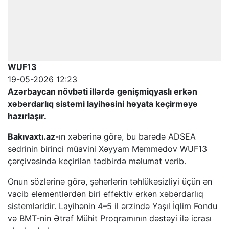
WUF13
19-05-2026 12:23
Azərbaycan növbəti illərdə genişmiqyaslı erkən
xəbərdarlıq sistemi layihəsini həyata keçirməyə
hazırlaşır.
Bakıvaxtı.az
-ın xəbərinə görə, bu barədə ADSEA
sədrinin birinci müavini Xəyyam Məmmədov WUF13
çərçivəsində keçirilən tədbirdə məlumat verib.
Onun sözlərinə görə, şəhərlərin təhlükəsizliyi üçün ən
vacib elementlərdən biri effektiv erkən xəbərdarlıq
sistemləridir. Layihənin 4–5 il ərzində Yaşıl İqlim Fondu
və BMT-nin Ətraf Mühit Proqramının dəstəyi ilə icrası