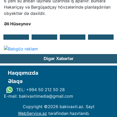
6 yeni su anbarı layihəsi üzərində iş aparılır. Bunlara
Həkəriçay və Bərgüşadçay hövzələrində planlaşdırılan
obyektlər də daxildir.
Əli Hüseynov
Digər Xəbərlər
Haqqımızda
Əlaqə
TEL: +994 50 212 50 28
E-mail: bakivaxtimedia
@
gmail.com
Copyright ©
2026 bakivaxti.az. Sayt
WebService.az
tərəfindən hazırlanıb.