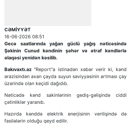
CƏMİYYƏT
16-06-2026 08:51
Gecə saatlarında yağan güclü yağış nəticəsində
Şəkinin Cunud kəndinin şəhər və ətraf kəndlərlə
əlaqəsi yenidən kəsilib.
Bakıvaxtı.az
"Report"a istinadən xəbər verir ki, kənd
ərazisindən axan çayda suyun səviyyəsinin artması çay
üzərində olan keçidi dağıdıb.
Nəticədə kənd sakinlərinin gediş-gəlişində ciddi
çətinliklər yaranıb.
Hazırda kənddə elektrik enerjisinin verilişində də
fasilələrin olduğu qeyd edilir.