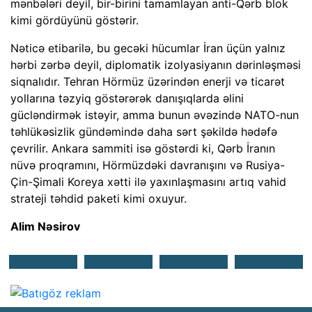
mənbələri deyil, bir-birini tamamlayan anti-Qərb blok
kimi gördüyünü göstərir.
Nəticə etibarilə, bu gecəki hücumlar İran üçün yalnız
hərbi zərbə deyil, diplomatik izolyasiyanın dərinləşməsi
siqnalıdır. Tehran Hörmüz üzərindən enerji və ticarət
yollarına təzyiq göstərərək danışıqlarda əlini
gücləndirmək istəyir, amma bunun əvəzində NATO-nun
təhlükəsizlik gündəmində daha sərt şəkildə hədəfə
çevrilir. Ankara sammiti isə göstərdi ki, Qərb İranın
nüvə proqramını, Hörmüzdəki davranışını və Rusiya-
Çin-Şimali Koreya xətti ilə yaxınlaşmasını artıq vahid
strateji təhdid paketi kimi oxuyur.
Alim Nəsirov