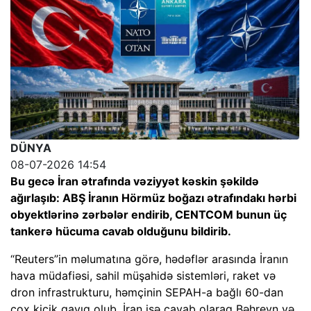
DÜNYA
08-07-2026 14:54
Bu gecə İran ətrafında vəziyyət kəskin şəkildə
ağırlaşıb: ABŞ İranın Hörmüz boğazı ətrafındakı hərbi
obyektlərinə zərbələr endirib, CENTCOM bunun üç
tankerə hücuma cavab olduğunu bildirib.
“Reuters”in məlumatına görə, hədəflər arasında İranın
hava müdafiəsi, sahil müşahidə sistemləri, raket və
dron infrastrukturu, həmçinin SEPAH-a bağlı 60-dan
çox kiçik qayıq olub. İran isə cavab olaraq Bəhreyn və