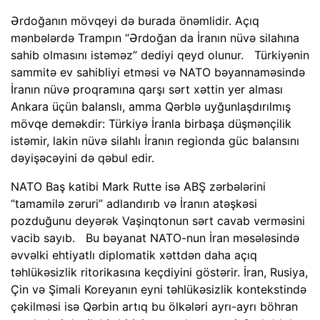
Ərdoğanın mövqeyi də burada önəmlidir. Açıq
mənbələrdə Trampın “Ərdoğan da İranın nüvə silahına
sahib olmasını istəməz” dediyi qeyd olunur. Türkiyənin
sammitə ev sahibliyi etməsi və NATO bəyannaməsində
İranın nüvə proqramına qarşı sərt xəttin yer alması
Ankara üçün balanslı, amma Qərblə uyğunlaşdırılmış
mövqe deməkdir: Türkiyə İranla birbaşa düşmənçilik
istəmir, lakin nüvə silahlı İranın regionda güc balansını
dəyişəcəyini də qəbul edir.
NATO Baş katibi Mark Rutte isə ABŞ zərbələrini
“tamamilə zəruri” adlandırıb və İranın atəşkəsi
pozduğunu deyərək Vaşinqtonun sərt cavab verməsini
vacib sayıb. Bu bəyanat NATO-nun İran məsələsində
əvvəlki ehtiyatlı diplomatik xəttdən daha açıq
təhlükəsizlik ritorikasına keçdiyini göstərir. İran, Rusiya,
Çin və Şimali Koreyanın eyni təhlükəsizlik kontekstində
çəkilməsi isə Qərbin artıq bu ölkələri ayrı-ayrı böhran