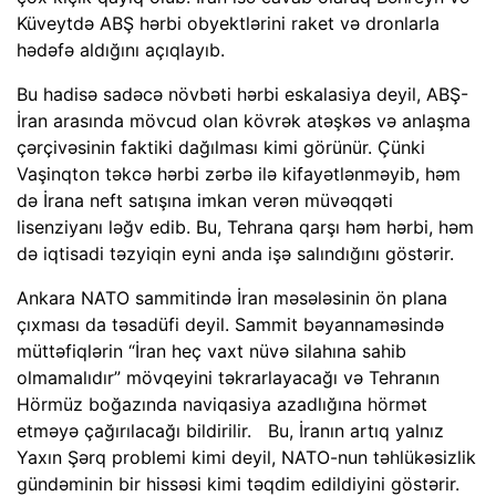
Küveytdə ABŞ hərbi obyektlərini raket və dronlarla
hədəfə aldığını açıqlayıb.
Bu hadisə sadəcə növbəti hərbi eskalasiya deyil, ABŞ-
İran arasında mövcud olan kövrək atəşkəs və anlaşma
çərçivəsinin faktiki dağılması kimi görünür. Çünki
Vaşinqton təkcə hərbi zərbə ilə kifayətlənməyib, həm
də İrana neft satışına imkan verən müvəqqəti
lisenziyanı ləğv edib. Bu, Tehrana qarşı həm hərbi, həm
də iqtisadi təzyiqin eyni anda işə salındığını göstərir.
Ankara NATO sammitində İran məsələsinin ön plana
çıxması da təsadüfi deyil. Sammit bəyannaməsində
müttəfiqlərin “İran heç vaxt nüvə silahına sahib
olmamalıdır” mövqeyini təkrarlayacağı və Tehranın
Hörmüz boğazında naviqasiya azadlığına hörmət
etməyə çağırılacağı bildirilir. Bu, İranın artıq yalnız
Yaxın Şərq problemi kimi deyil, NATO-nun təhlükəsizlik
gündəminin bir hissəsi kimi təqdim edildiyini göstərir.