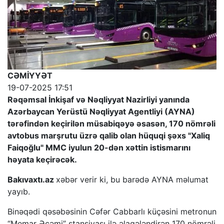
CƏMİYYƏT
19-07-2025 17:51
Rəqəmsal İnkişaf və Nəqliyyat Nazirliyi yanında
Azərbaycan Yerüstü Nəqliyyat Agentliyi (AYNA)
tərəfindən keçirilən müsabiqəyə əsasən, 170 nömrəli
avtobus marşrutu üzrə qalib olan hüquqi şəxs "Xaliq
Faiqoğlu" MMC iyulun 20-dən xəttin istismarını
həyata keçirəcək.
Bakıvaxtı.az
xəbər verir ki, bu barədə AYNA məlumat
yayıb.
Binəqədi qəsəbəsinin Cəfər Cabbarlı küçəsini metronun
“Memar Əcəmi” stansiyası ilə əlaqələndirən 170 nömrəli