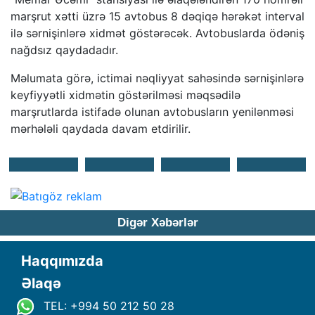
marşrut xətti üzrə 15 avtobus 8 dəqiqə hərəkət interval
ilə sərnişinlərə xidmət göstərəcək. Avtobuslarda ödəniş
nağdsız qaydadadır.
Məlumata görə, ictimai nəqliyyat sahəsində sərnişinlərə
keyfiyyətli xidmətin göstərilməsi məqsədilə
marşrutlarda istifadə olunan avtobusların yenilənməsi
mərhələli qaydada davam etdirilir.
Digər Xəbərlər
Haqqımızda
Əlaqə
TEL: +994 50 212 50 28