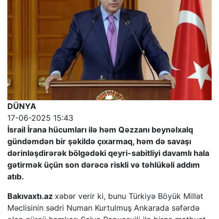
DÜNYA
17-06-2025 15:43
İsrail İrana hücumları ilə həm Qəzzanı beynəlxalq
gündəmdən bir şəkildə çıxarmaq, həm də savaşı
dərinləşdirərək bölgədəki qeyri-sabitliyi davamlı hala
gətirmək üçün son dərəcə riskli və təhlükəli addım
atıb.
Bakıvaxtı.az
xəbər verir ki, bunu Türkiyə Böyük Millət
Məclisinin sədri Numan Kurtulmuş Ankarada səfərdə