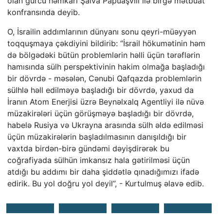
olan gürcü həmkarı Şalva Papuaşvili ilə birgə mətbuat
konfransında deyib.
O, İsrailin addımlarının dünyanı sonu qeyri-müəyyən
toqquşmaya çəkdiyini bildirib: “İsrail hökumətinin həm
də bölgədəki bütün problemlərin həlli üçün tərəflərin
hamısında sülh perspektivinin hakim olmağa başladığı
bir dövrdə - məsələn, Cənubi Qafqazda problemlərin
sülhlə həll edilməyə başladığı bir dövrdə, yaxud da
İranın Atom Enerjisi üzrə Beynəlxalq Agentliyi ilə nüvə
müzakirələri üçün görüşməyə başladığı bir dövrdə,
habelə Rusiya və Ukrayna arasında sülh əldə edilməsi
üçün müzakirələrin başladılmasının danışıldığı bir
vaxtda birdən-birə gündəmi dəyişdirərək bu
coğrafiyada sülhün imkansız hala gətirilməsi üçün
atdığı bu addımı bir daha şiddətlə qınadığımızı ifadə
edirik. Bu yol doğru yol deyil”, - Kurtulmuş əlavə edib.