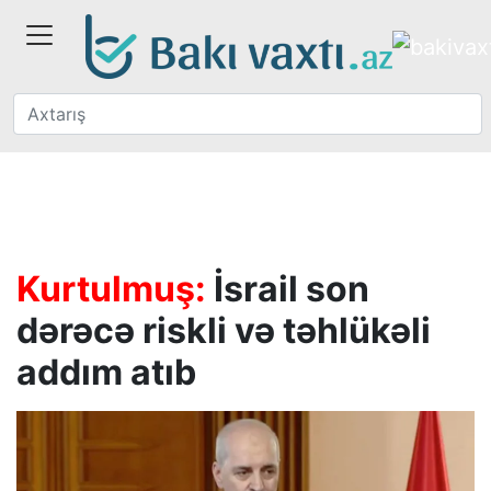
Kurtulmuş:
İsrail son
dərəcə riskli və təhlükəli
addım atıb