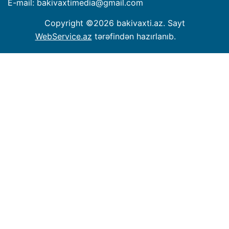
E-mail: bakivaxtimedia
@
gmail.com
Copyright ©
2026 bakivaxti.az. Sayt
WebService.az
tərəfindən hazırlanıb.