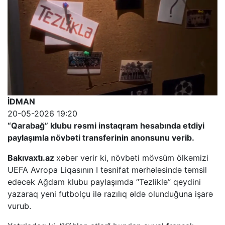
İDMAN
20-05-2026 19:20
“Qarabağ” klubu rəsmi instaqram hesabında etdiyi
paylaşımla növbəti transferinin anonsunu verib.
Bakıvaxtı.az
xəbər verir ki, növbəti mövsüm ölkəmizi
UEFA Avropa Liqasının I təsnifat mərhələsində təmsil
edəcək Ağdam klubu paylaşımda “Tezliklə” qeydini
yazaraq yeni futbolçu ilə razılıq əldə olunduğuna işarə
vurub.