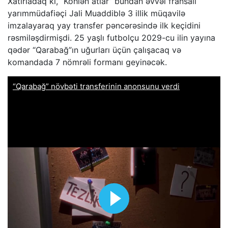
Xatırladaq ki, “Köhlən atlar” bundan əvvəl fransalı
yarımmüdafiəçi Jali Muaddiblə 3 illik müqavilə
imzalayaraq yay transfer pəncərəsində ilk keçidini
rəsmiləşdirmişdi. 25 yaşlı futbolçu 2029-cu ilin yayına
qədər “Qarabağ”ın uğurları üçün çalışacaq və
komandada 7 nömrəli formanı geyinəcək.